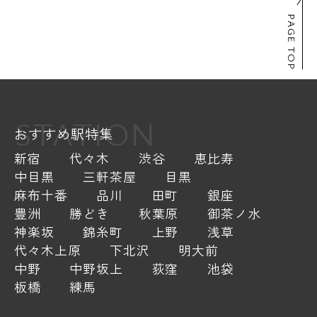
PAGE TOP
STATION
おすすめ駅特集
新宿
代々木
渋谷
恵比寿
中目黒
三軒茶屋
目黒
麻布十番
品川
田町
銀座
豊洲
勝どき
秋葉原
御茶ノ水
神楽坂
錦糸町
上野
浅草
代々木上原
下北沢
明大前
中野
中野坂上
荻窪
池袋
板橋
練馬