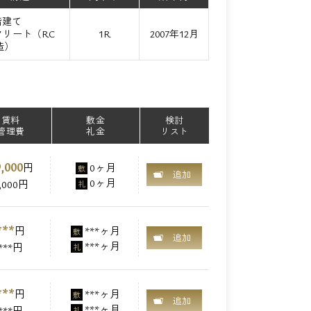
階建て
リート（RC
1R
2007年12月
造）
賃料
敷金
検討
管理費
礼金
リスト
,000
円
0ヶ月
敷
追加
0ヶ月
,000円
礼
***
円
***ヶ月
敷
追加
***ヶ月
***円
礼
***
円
***ヶ月
敷
追加
***ヶ月
***円
礼