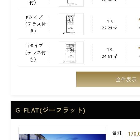
付）
Eタイプ
1R
（テラス付
22.21m²
き）
Hタイプ
1R
（テラス付
24.61m²
き）
全件表示
G-FLAT(ジーフラット)
170,
賃料