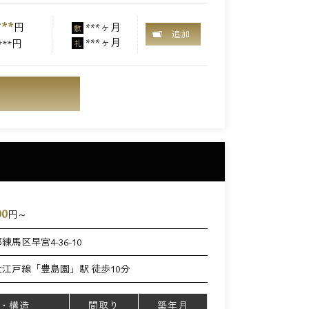
***
円
***ヶ月
敷
追加
***ヶ月
***円
礼
00
円～
練馬区早宮4-36-10
江戸線「豊島園」駅 徒歩10分
・構造
間取り
築年月