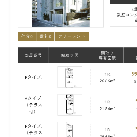
4
鉄筋コンク
仲介0
敷礼0
フリーレント
間取り
部屋番号
間取り 図
専有面積
99
1R
Fタイプ.
26.66m²
5
Aタイプ.
1R
（テラス
21.84m²
付）
Fタイプ.
1R
（テラス
26.66m²