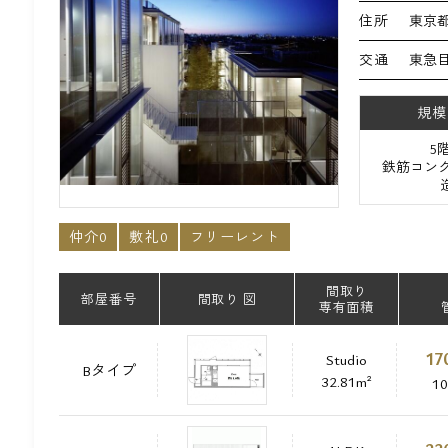
住所
東京都
交通
東急目
規模
5
鉄筋コンク
仲介0
敷礼0
フリーレント
間取り
部屋番号
間取り 図
専有面積
17
Studio
Bタイプ
32.81m²
1