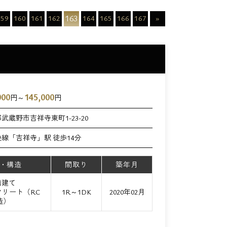
163
159
160
161
162
164
165
166
167
»
000
145,000
円～
円
武蔵野市吉祥寺東町1-23-20
央線「吉祥寺」駅 徒歩14分
・構造
間取り
築年月
階建て
リート（RC
1R～1DK
2020年02月
造）