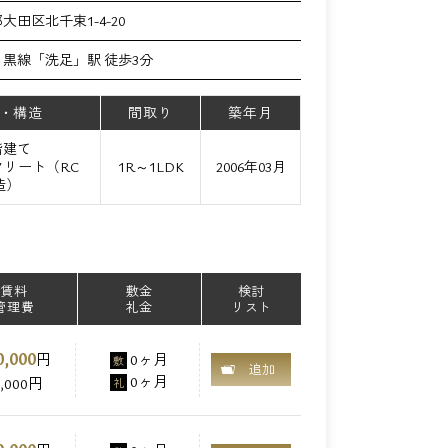
大田区北千束1-4-20
黒線「洗足」駅 徒歩3分
・構造
間取り
築年月
階建て
リート（RC
1R～1LDK
2006年03月
造）
賃料
敷金
検討
管理費
礼金
リスト
0,000
円
0ヶ月
敷
追加
0ヶ月
0,000円
礼