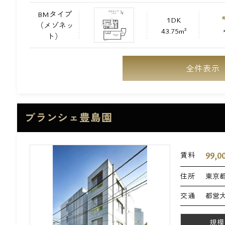
BMタイプ
1DK
（メゾネッ
43.75m²
ト）
全件表示
ブランシェ豊島園
99,0
賃料
住所
東京都
交通
都営大
規模