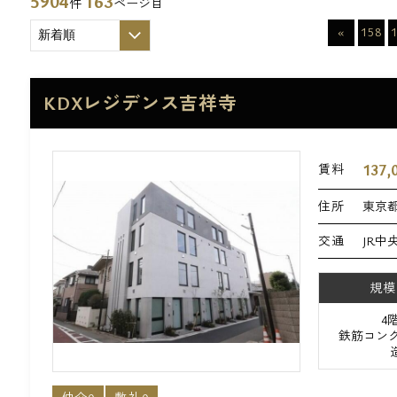
5904
163
件
ページ目
«
158
KDXレジデンス吉祥寺
137,
賃料
住所
東京都
交通
JR中
規模
4
鉄筋コンク