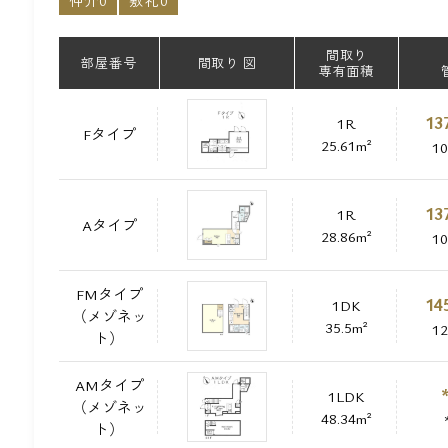
仲介0
敷礼0
間取り
部屋番号
間取り 図
専有面積
13
1R
Fタイプ
25.61m²
1
13
1R
Aタイプ
28.86m²
1
FMタイプ
14
1DK
（メゾネッ
35.5m²
1
ト）
AMタイプ
1LDK
（メゾネッ
48.34m²
ト）