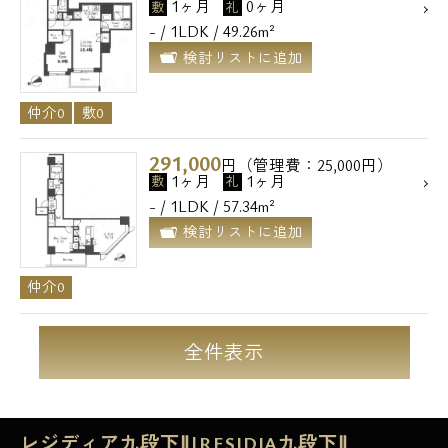
1ヶ月
0ヶ月
敷
礼
- / 1LDK / 49.26m²
メールでお問い合わせ
検討リストに追加
お問い合わせ
仲介0
敷0
291,000
円（管理費：25,000円）
1ヶ月
1ヶ月
敷
礼
- / 1LDK / 57.34m²
検討リストに追加
仲介0
全件表示
レジディア九段下Ⅱ|RESIDIA九段下Ⅱ