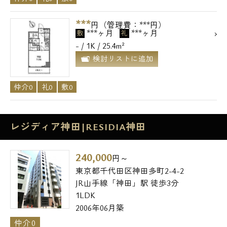
***
円（管理費：***円）
***ヶ月
***ヶ月
敷
礼
- / 1K / 25.4m²
検討リストに追加
仲介0
礼0
敷0
レジディア神田|RESIDIA神田
240,000
円～
東京都千代田区神田多町2-4-2
JR山手線「神田」駅 徒歩3分
1LDK
2006年06月築
仲介0