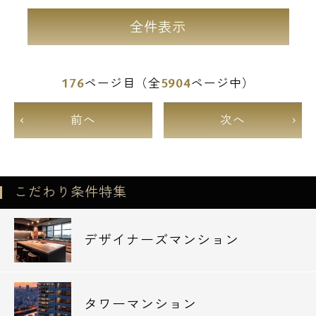
全件表示
176
5904
ページ目（全
ページ中）
前へ
次へ
こだわり条件特集
デザイナーズマンション
タワーマンション