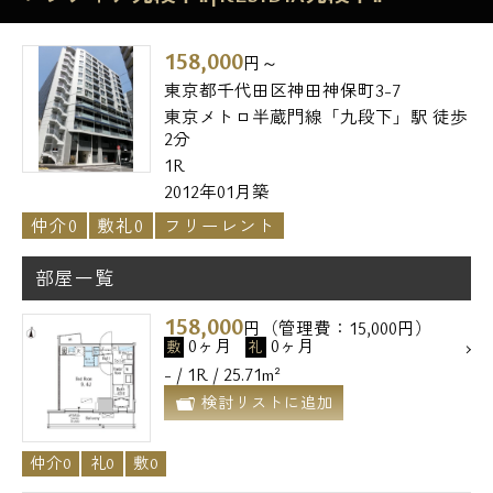
158,000
円～
東京都千代田区神田神保町3-7
東京メトロ半蔵門線「九段下」駅 徒歩
2分
1R
2012年01月築
仲介0
敷礼0
フリーレント
部屋一覧
158,000
円（管理費：15,000円）
0ヶ月
0ヶ月
敷
礼
- / 1R / 25.71m²
検討リストに追加
仲介0
礼0
敷0