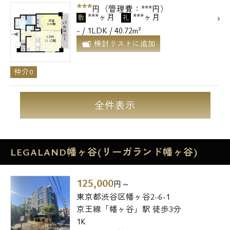
***
円（管理費：***円）
***ヶ月
***ヶ月
敷
礼
- / 1LDK / 40.72m²
検討リストに追加
仲介0
全件表示
LEGALAND幡ヶ谷(リーガランド幡ヶ谷)
125,000
円～
東京都渋谷区幡ヶ谷2-6-1
京王線「幡ヶ谷」駅 徒歩3分
1K