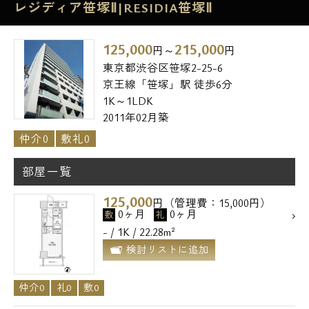
レジディア笹塚Ⅱ|RESIDIA笹塚Ⅱ
125,000
215,000
円～
円
東京都渋谷区笹塚2-25-6
京王線「笹塚」駅 徒歩6分
1K～1LDK
2011年02月築
仲介0
敷礼0
部屋一覧
125,000
円（管理費：15,000円）
0ヶ月
0ヶ月
敷
礼
- / 1K / 22.28m²
検討リストに追加
仲介0
礼0
敷0