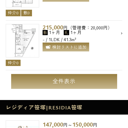
仲介0
敷0
215,000
円（管理費：20,000円）
1ヶ月
1ヶ月
敷
礼
- / 1LDK / 41.3m²
検討リストに追加
仲介0
全件表示
レジディア笹塚|RESIDIA笹塚
147,000
150,000
円～
円