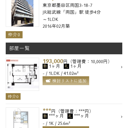
東京都墨田区両国3-18-7
JR総武線「両国」駅 徒歩4分
～1LDK
2016年02月築
仲介0
部屋一覧
193,000
円（管理費：10,000円）
1ヶ月
1ヶ月
敷
礼
- / 1LDK / 41.02m²
検討リストに追加
仲介0
***
円（管理費：***円）
***ヶ月
***ヶ月
敷
礼
- / 1K / 25.6m²