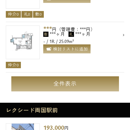
仲介0
礼0
敷0
***
円（管理費：***円）
***ヶ月
***ヶ月
敷
礼
- / 1R / 25.09m²
検討リストに追加
仲介0
全件表示
レクシード両国駅前
193,000
円