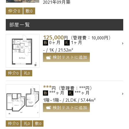
2021年09月築
仲介0
敷0
部屋一覧
125,000
円（管理費：10,000円）
0ヶ月
1ヶ月
敷
礼
- / 1K / 21.52m²
検討リストに追加
仲介0
礼0
***
円（管理費：***円）
***ヶ月
***ヶ月
敷
礼
1階~1階- / 2LDK / 57.44m²
検討リストに追加
仲介0
礼0
敷0