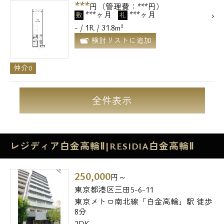
***
円（管理費：***円）
***ヶ月
***ヶ月
敷
礼
- / 1R / 31.8m²
検討リストに追加
仲介0
全件表示
レジディア白金高輪Ⅱ|RESIDIA白金高輪Ⅱ
250,000
円～
東京都港区三田5-6-11
東京メトロ南北線「白金高輪」駅 徒歩
8分
2DK