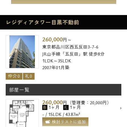
レジディアタワー目黒不動前
260,000
円～
東京都品川区西五反田3-7-6
JR山手線「五反田」駅 徒歩8分
1LDK～3SLDK
2007年01月築
仲介0
礼0
部屋一覧
260,000
円（管理費：20,000円）
1ヶ月
1ヶ月
敷
礼
- / 1SLDK / 43.87m²
検討リストに追加