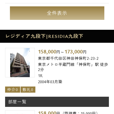
全件表示
レジディア九段下|RESIDIA九段下
158,000
173,000
円～
円
東京都千代田区神田神保町2-23-2
東京メトロ半蔵門線「神保町」駅 徒歩
2分
1R
2004年03月築
仲介0
敷礼0
部屋一覧
158,000
円（管理費：15,000円）