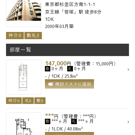
東京都杉並区方南1-1-1
京王線「笹塚」駅 徒歩8分
1DK
2000年03月築
仲介0
敷礼0
部屋一覧
147,000
円（管理費：15,000円）
0ヶ月
0ヶ月
敷
礼
- / 1DK / 25.8m²
検討リストに追加
仲介0
礼0
敷0
***
円（管理費：***円）
***ヶ月
***ヶ月
敷
礼
- / 1LDK / 40.08m²