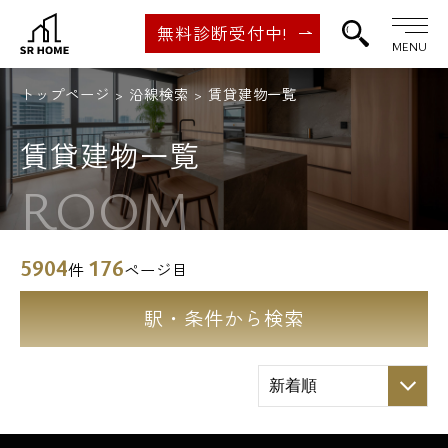
無料診断受付中!
MENU
トップページ
沿線検索
賃貸建物一覧
賃貸建物一覧
ROOM
5904
176
件
ページ目
駅・条件から検索