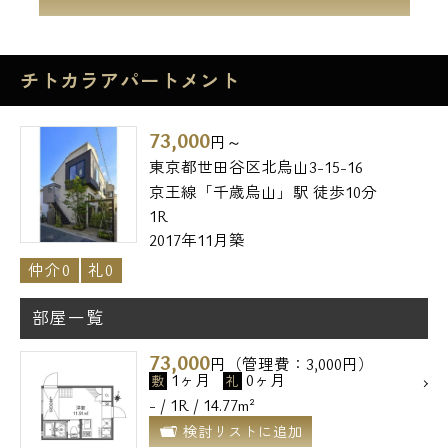
チトカラアパートメント
73,000
円～
東京都世田谷区北烏山3-15-16
京王線「千歳烏山」駅 徒歩10分
1R
2017年11月築
仲介0
礼0
部屋一覧
73,000
円（管理費：3,000円）
1ヶ月
0ヶ月
敷
礼
- / 1R / 14.77m²
検討リストに追加