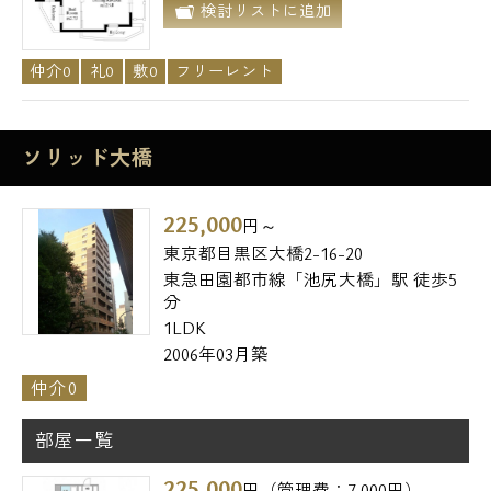
検討リストに追加
仲介0
礼0
敷0
フリーレント
ソリッド大橋
225,000
円～
東京都目黒区大橋2-16-20
東急田園都市線「池尻大橋」駅 徒歩5
分
1LDK
2006年03月築
仲介0
部屋一覧
225,000
円（管理費：7,000円）