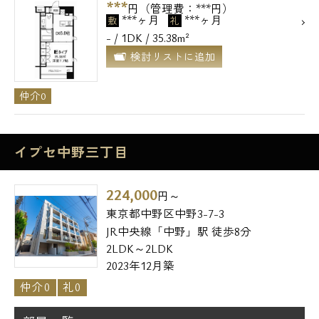
***
円（管理費：***円）
***ヶ月
***ヶ月
敷
礼
- / 1DK / 35.38m²
検討リストに追加
仲介0
イプセ中野三丁目
224,000
円～
東京都中野区中野3-7-3
JR中央線「中野」駅 徒歩8分
2LDK～2LDK
2023年12月築
仲介0
礼0