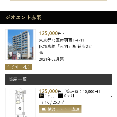
ジオエント赤羽
125,000
円～
東京都北区赤羽西1-4-11
JR埼京線「赤羽」駅 徒歩2分
1K
2021年02月築
仲介0
礼0
部屋一覧
125,000
円（管理費：10,000円）
1ヶ月
0ヶ月
敷
礼
- / 1K / 25.3m²
検討リストに追加