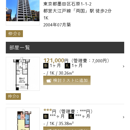
東京都墨田区石原1-1-2
都営大江戸線「両国」駅 徒歩2分
1K
2004年07月築
仲介0
部屋一覧
121,000
円（管理費：7,000円）
1ヶ月
1ヶ月
敷
礼
- / 1K / 30.26m²
検討リストに追加
仲介0
***
円（管理費：***円）
***ヶ月
***ヶ月
敷
礼
- / 1K / 35.38m²