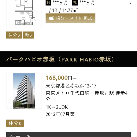
***ヶ月
***ヶ月
敷
礼
- / 1R / 14.77m²
検討リストに追加
仲介0
敷0
パークハビオ赤坂（PARK HABIO赤坂）
168,000
円～
東京都港区赤坂6-12-17
東京メトロ千代田線「赤坂」駅 徒歩4
分
1K～2LDK
2013年07月築
仲介0