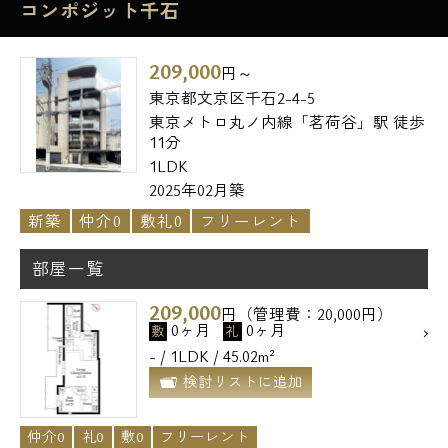
コンポジット千石
209,000
円～
東京都文京区千石2-4-5
東京メトロ丸ノ内線「茗荷谷」駅 徒歩
11分
1LDK
2025年02月築
新築
仲介0
敷礼0
フリーレント
部屋一覧
209,000
円（管理費：20,000円）
0ヶ月
0ヶ月
敷
礼
- / 1LDK / 45.02m²
検討リストに追加
仲介0
礼0
敷0
フリーレント