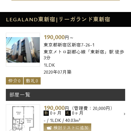
LEGALAND東新宿|リーガランド東新宿
190,000
円～
東京都新宿区新宿7-26-1
東京メトロ副都心線「東新宿」駅 徒歩
3分
1LDK
2020年07月築
仲介0
敷礼0
部屋一覧
190,000
円（管理費：20,000円）
0ヶ月
0ヶ月
敷
礼
- / 1LDK / 40.03m²
検討リストに追加