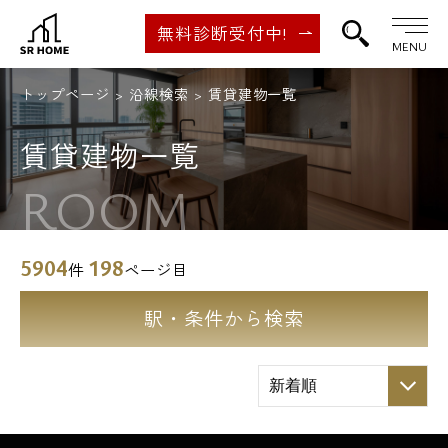
無料診断受付中!
MENU
トップページ
沿線検索
賃貸建物一覧
賃貸建物一覧
ROOM
5904
198
件
ページ目
駅・条件から検索