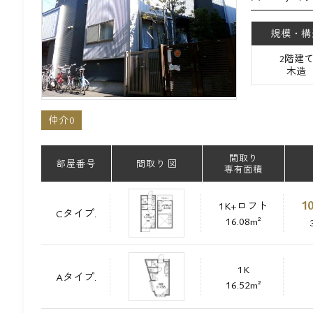
規模・構
2階建
木造
仲介0
間取り
部屋番号
間取り 図
専有面積
10
1K+ロフト
Cタイプ.
16.08m²
1K
Aタイプ.
16.52m²