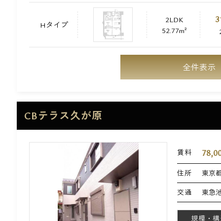
3
2LDK
Hタイプ
52.77m²
全件表示
CBテラス久が原
78,0
賃料
住所
東京都
交通
東急池
規模・構