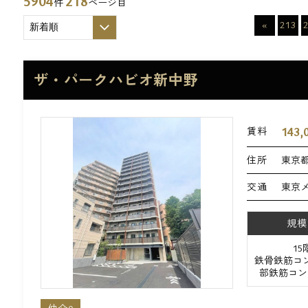
5904
218
件
ページ目
«
213
ザ・パークハビオ新中野
143,
賃料
住所
東京都
交通
東京
規模
1
鉄骨鉄筋コ
部鉄筋コン