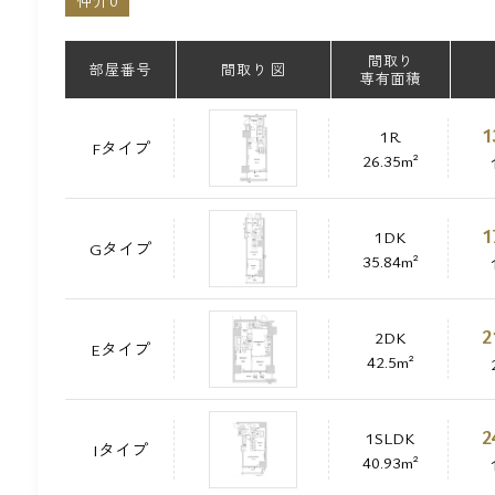
仲介0
間取り
部屋番号
間取り 図
専有面積
1
1R
Fタイプ
26.35m²
1
1DK
Gタイプ
35.84m²
2
2DK
Eタイプ
42.5m²
2
1SLDK
Iタイプ
40.93m²