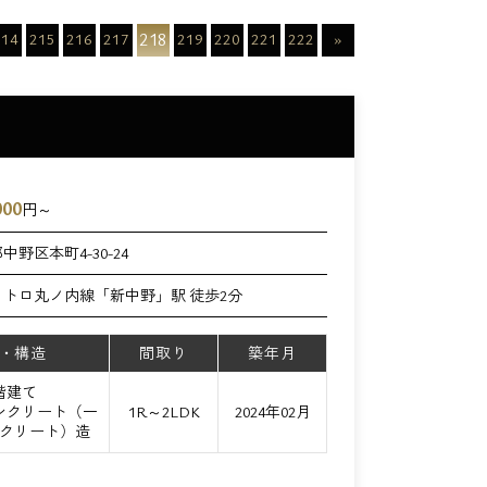
218
214
215
216
217
219
220
221
222
»
000
円～
中野区本町4-30-24
メトロ丸ノ内線「新中野」駅 徒歩2分
・構造
間取り
築年月
5階建て
ンクリート（一
1R～2LDK
2024年02月
クリート）造