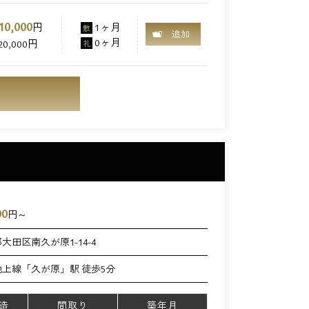
10,000
円
1ヶ月
敷
追加
0ヶ月
20,000円
礼
00
円～
大田区南久が原1-14-4
上線「久が原」駅 徒歩5分
造
間取り
築年月