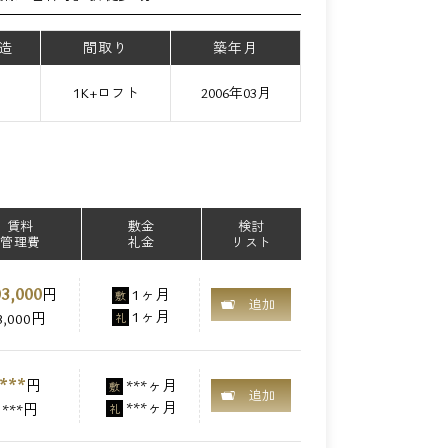
造
間取り
築年月
て
1K+ロフト
2006年03月
賃料
敷金
検討
管理費
礼金
リスト
3,000
円
1ヶ月
敷
追加
1ヶ月
3,000円
礼
***
円
***ヶ月
敷
追加
***ヶ月
***円
礼