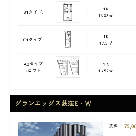
1K
B1タイプ.
16.08m²
1K
C1タイプ.
17.5m²
A2タイプ
1R
+ロフト
16.52m²
グランエッグス荻窪E・W
75,0
賃料