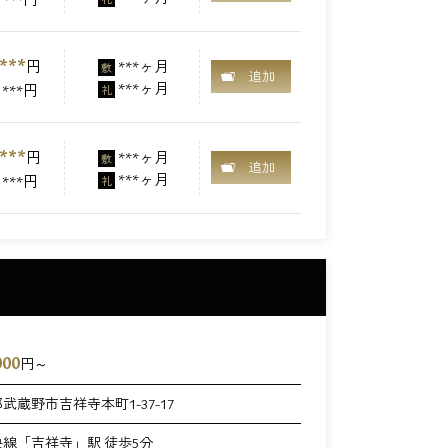
***
円
***ヶ月
敷
追加
***ヶ月
***円
礼
***
円
***ヶ月
敷
追加
***ヶ月
***円
礼
000
円～
武蔵野市吉祥寺本町1-37-17
央線「吉祥寺」駅 徒歩5分