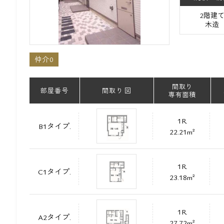
2階建
木造
仲介0
間取り
部屋番号
間取り 図
専有面積
1R
B1タイプ.
22.21m²
1R
C1タイプ.
23.18m²
1R
A2タイプ.
27.72m²