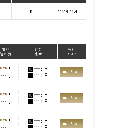
て
1R
2015年01月
賃料
敷金
検討
管理費
礼金
リスト
***
円
***ヶ月
敷
追加
***ヶ月
***円
礼
***
円
***ヶ月
敷
追加
***ヶ月
***円
礼
***
円
***ヶ月
敷
追加
***ヶ月
***円
礼