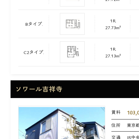
1R
Bタイプ.
27.73m²
1R
C2タイプ.
27.13m²
ソワール吉祥寺
103,
賃料
住所
東京都
交通
JR中