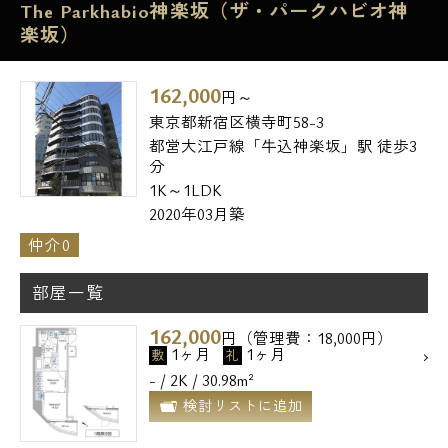
The Parkhabio神楽坂（ザ・パークハビオ神
楽坂）
162,000
円～
東京都新宿区横寺町58-3
都営大江戸線「牛込神楽坂」駅 徒歩3
分
1K～1LDK
2020年03月築
仲介0
部屋一覧
162,000
円（管理費：18,000円）
1ヶ月
1ヶ月
敷
礼
- / 2K / 30.98m²
検討リストに追加