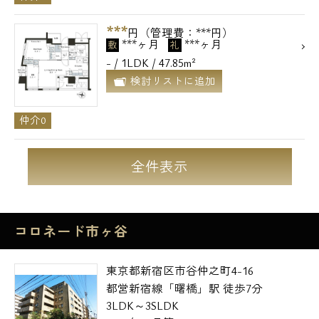
***
円（管理費：***円）
***ヶ月
***ヶ月
敷
礼
- / 1LDK / 47.85m²
検討リストに追加
仲介0
全件表示
コロネード市ヶ谷
東京都新宿区市谷仲之町4-16
都営新宿線「曙橋」駅 徒歩7分
3LDK～3SLDK