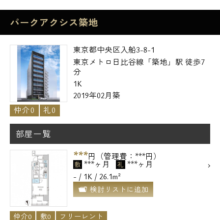
パークアクシス築地
東京都中央区入船3-8-1
東京メトロ日比谷線「築地」駅 徒歩7
分
1K
2019年02月築
仲介0
礼0
部屋一覧
***
円（管理費：***円）
***ヶ月
***ヶ月
敷
礼
- / 1K / 26.1m²
検討リストに追加
仲介0
敷0
フリーレント