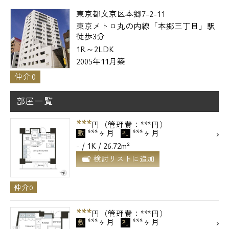
東京都文京区本郷7-2-11
東京メトロ丸の内線「本郷三丁目」駅
徒歩3分
1R～2LDK
2005年11月築
仲介0
部屋一覧
***
円（管理費：***円）
***ヶ月
***ヶ月
敷
礼
- / 1K / 26.72m²
検討リストに追加
仲介0
***
円（管理費：***円）
***ヶ月
***ヶ月
敷
礼