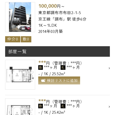
100,000
円～
東京都調布市布田2-1-5
京王線「調布」駅 徒歩6分
1K～1LDK
2014年03月築
仲介0
敷0
部屋一覧
***
円（管理費：***円）
***ヶ月
***ヶ月
敷
礼
- / 1K / 25.52m²
検討リストに追加
電話でお問い合わせ
0120-500-529
***
円（管理費：***円）
***ヶ月
***ヶ月
敷
礼
営業時間 10：00～18：00
- / 1K / 25.42m²