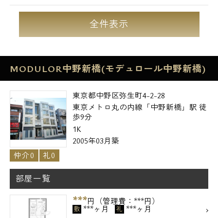
全件表示
MODULOR中野新橋(モデュロール中野新橋)
東京都中野区弥生町4-2-28
東京メトロ丸の内線「中野新橋」駅 徒
歩9分
1K
2005年03月築
仲介0
礼0
部屋一覧
***
円（管理費：***円）
***ヶ月
***ヶ月
敷
礼