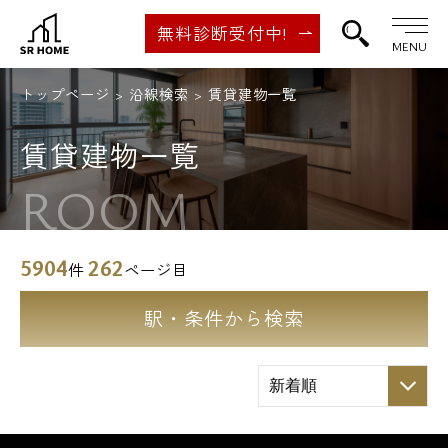
無料診断受付中!
MENU
トップページ
沿線検索
賃貸建物一覧
賃貸建物一覧
ROOM
5904
262
件
ページ目
駅・条件から検索