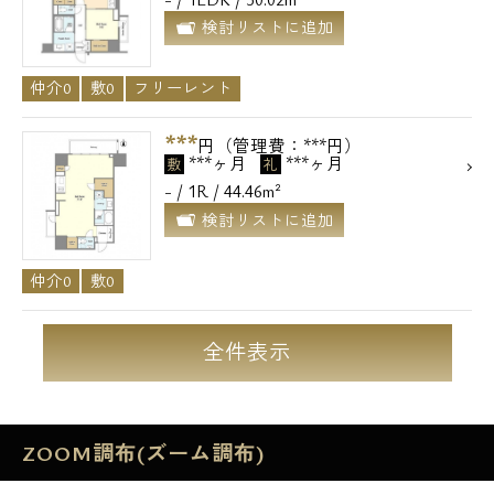
検討リストに追加
仲介0
敷0
フリーレント
***
円（管理費：***円）
***ヶ月
***ヶ月
敷
礼
- / 1R / 44.46m²
検討リストに追加
仲介0
敷0
全件表示
ZOOM調布(ズーム調布)