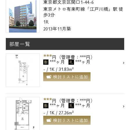
東京都文京区関口1-44-6
東京メトロ有楽町線「江戸川橋」駅 徒
歩3分
1R
2013年11月築
部屋一覧
***
円（管理費：***円）
***ヶ月
***ヶ月
敷
礼
- / 1K / 31.83m²
検討リストに追加
***
円（管理費：***円）
***ヶ月
***ヶ月
敷
礼
- / 1K / 27.26m²
検討リストに追加