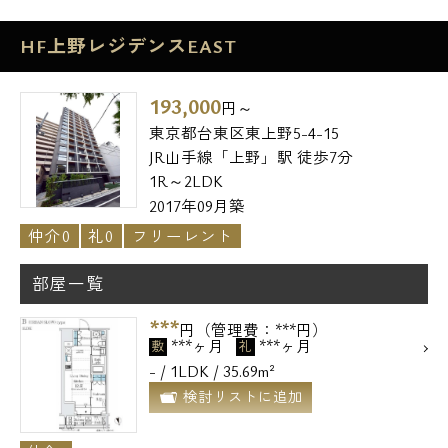
HF上野レジデンスEAST
193,000
円～
東京都台東区東上野5-4-15
JR山手線「上野」駅 徒歩7分
1R～2LDK
2017年09月築
仲介0
礼0
フリーレント
部屋一覧
***
円（管理費：***円）
***ヶ月
***ヶ月
敷
礼
- / 1LDK / 35.69m²
検討リストに追加