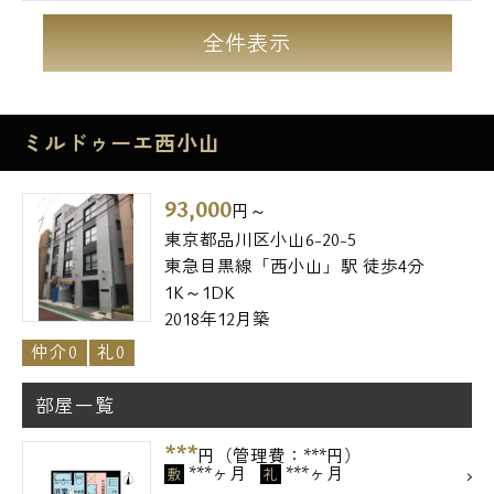
全件表示
ミルドゥーエ西小山
93,000
円～
東京都品川区小山6-20-5
東急目黒線「西小山」駅 徒歩4分
1K～1DK
2018年12月築
仲介0
礼0
部屋一覧
***
円（管理費：***円）
***ヶ月
***ヶ月
敷
礼