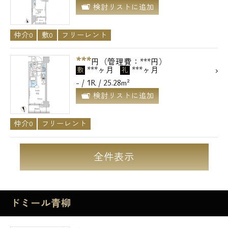
検討リストに追加
仲介0
敷0
フリーレント
***
円（管理費：***円）
***ヶ月
***ヶ月
敷
礼
- / 1R / 25.28m²
検討リストに追加
仲介0
フリーレント
全件表示
ドミール青柳