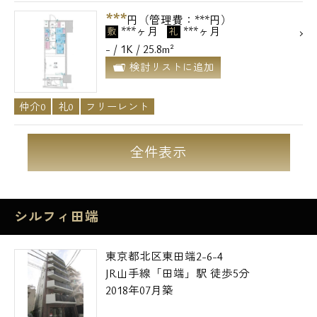
***
円（管理費：***円）
***ヶ月
***ヶ月
敷
礼
- / 1K / 25.8m²
検討リストに追加
仲介0
礼0
フリーレント
全件表示
シルフィ田端
東京都北区東田端2-6-4
JR山手線「田端」駅 徒歩5分
2018年07月築