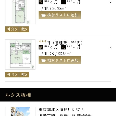
***ヶ月
***ヶ月
敷
礼
- / 1K / 20.93m²
検討リストに追加
仲介0
敷0
***
円（管理費：***円）
***ヶ月
***ヶ月
敷
礼
- / 1LDK / 33.64m²
検討リストに追加
仲介0
敷0
ルクス板橋
東京都北区滝野川6-37-6
JR埼京線「板橋」駅 徒歩5分