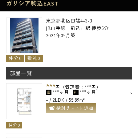
ガリシア駒込EAST
東京都北区田端4-3-3
JR山手線「駒込」駅 徒歩5分
2021年05月築
仲介0
敷礼0
部屋一覧
***
円（管理費：***円）
***ヶ月
***ヶ月
敷
礼
- / 2LDK / 55.89m²
検討リストに追加
仲介0