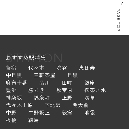
PAGE TOP
STATION
おすすめ駅特集
新宿
代々木
渋谷
恵比寿
中目黒
三軒茶屋
目黒
麻布十番
品川
田町
銀座
豊洲
勝どき
秋葉原
御茶ノ水
神楽坂
錦糸町
上野
浅草
代々木上原
下北沢
明大前
中野
中野坂上
荻窪
池袋
板橋
練馬