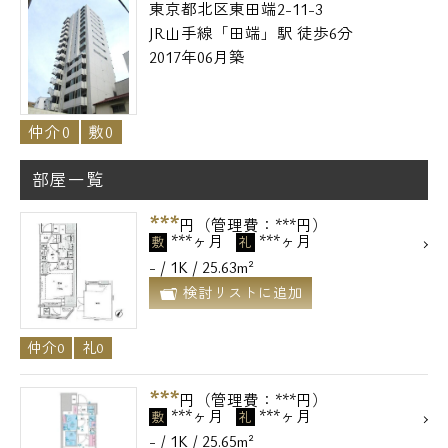
東京都北区東田端2-11-3
JR山手線「田端」駅 徒歩6分
メールでお問い合わせ
2017年06月築
お問い合わせ
仲介0
敷0
部屋一覧
***
円（管理費：***円）
***ヶ月
***ヶ月
敷
礼
- / 1K / 25.63m²
検討リストに追加
仲介0
礼0
***
円（管理費：***円）
***ヶ月
***ヶ月
敷
礼
- / 1K / 25.65m²