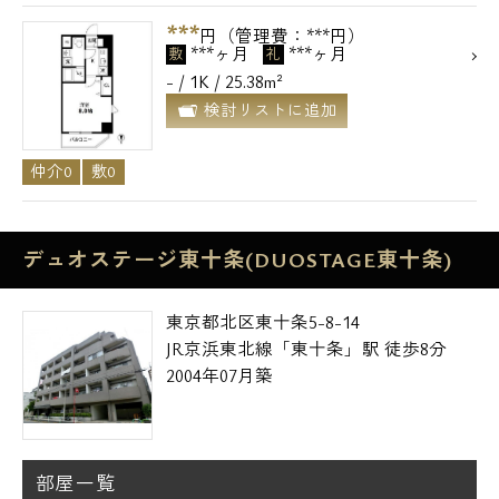
***
円（管理費：***円）
***ヶ月
***ヶ月
敷
礼
- / 1K / 25.38m²
検討リストに追加
仲介0
敷0
デュオステージ東十条(DUOSTAGE東十条)
東京都北区東十条5-8-14
JR京浜東北線「東十条」駅 徒歩8分
2004年07月築
部屋一覧