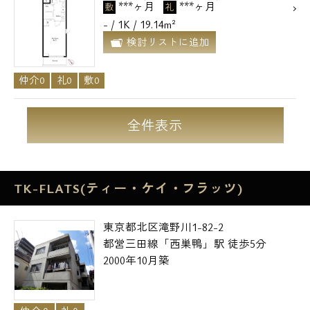
***ヶ月
***ヶ月
敷
礼
- / 1K / 19.14m²
検討リストに追加
仲介0
礼0
敷0
全件表示
TK-FLATS(ティー・ケイ・フラッツ)
東京都北区滝野川1-82-2
都営三田線「西巣鴨」駅 徒歩5分
2000年10月築