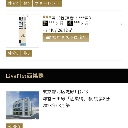
仲介0
敷0
フリーレント
***
円（管理費：***円）
***ヶ月
***ヶ月
敷
礼
- / 1K / 26.12m²
検討リストに追加
仲介0
敷0
LiveFlat西巣鴨
東京都北区滝野川2-16
都営三田線「西巣鴨」駅 徒歩8分
2023年03月築
仲介0