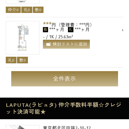
仲介0
礼0
敷0
***
円（管理費：***円）
***ヶ月
***ヶ月
敷
礼
- / 1K / 25.63m²
検討リストに追加
礼0
敷0
全件表示
LAPUTA(ラピュタ) 仲介手数料半額☆クレジ
ット決済可能★
東京都北区田端2-10-12