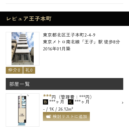
レピュア王子本町
東京都北区王子本町2-4-9
東京メトロ南北線「王子」駅 徒歩8分
2016年01月築
仲介0
礼0
部屋一覧
***
円（管理費：***円）
***ヶ月
***ヶ月
敷
礼
- / 1K / 26.12m²
検討リストに追加