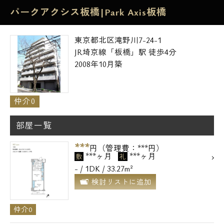
パークアクシス板橋|Park Axis板橋
東京都北区滝野川7-24-1
JR埼京線「板橋」駅 徒歩4分
2008年10月築
仲介0
部屋一覧
***
円（管理費：***円）
***ヶ月
***ヶ月
敷
礼
- / 1DK / 33.27m²
検討リストに追加
仲介0