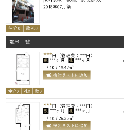
2018年07月築
仲介0
敷礼0
部屋一覧
***
円（管理費：***円）
***ヶ月
***ヶ月
敷
礼
- / 1K / 19.42m²
検討リストに追加
仲介0
礼0
敷0
***
円（管理費：***円）
***ヶ月
***ヶ月
敷
礼
- / 1K / 26.35m²
検討リストに追加