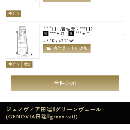
仲介0
***
円（管理費：***円）
***ヶ月
***ヶ月
敷
礼
- / 1K / 42.21m²
検討リストに追加
仲介0
敷0
全件表示
電話でお問い合わせ
0120-500-529
ジェノヴィア田端Ⅱグリーンヴェール
(GENOVIA田端Ⅱgreen veil)
営業時間 10：00～18：00