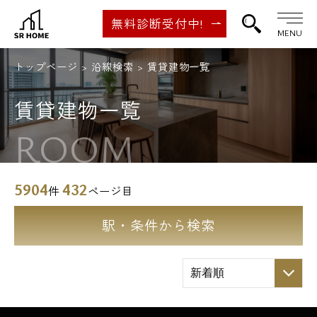
無料診断受付中!
MENU
トップページ
沿線検索
賃貸建物一覧
賃貸建物一覧
ROOM
5904
432
件
ページ目
駅・条件から検索