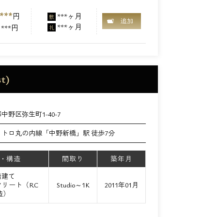
***
円
***ヶ月
敷
追加
***ヶ月
***円
礼
t)
中野区弥生町1-40-7
メトロ丸の内線「中野新橋」駅 徒歩7分
・構造
間取り
築年月
階建て
リート（RC
Studio～1K
2011年01月
造）