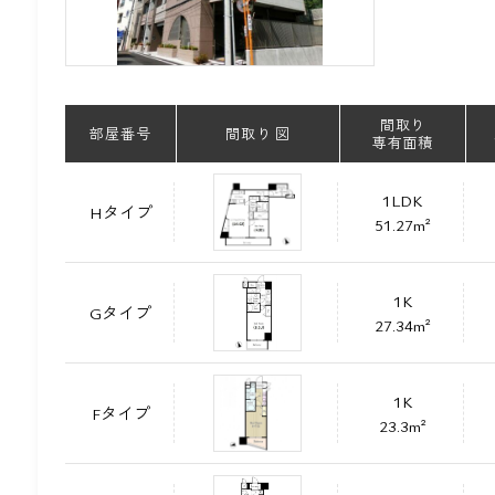
間取り
部屋番号
間取り 図
専有面積
1LDK
Hタイプ
51.27m²
1K
Gタイプ
27.34m²
1K
Fタイプ
23.3m²