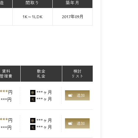
造
間取り
築年月
て
1K～1LDK
2017年09月
賃料
敷金
検討
管理費
礼金
リスト
***
円
***ヶ月
敷
追加
***ヶ月
***円
礼
***
円
***ヶ月
敷
追加
***ヶ月
***円
礼