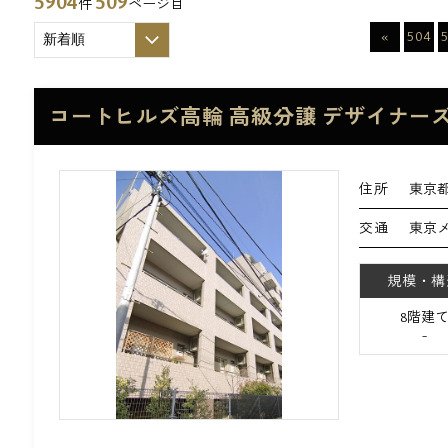
5904
509
件
ページ目
«
504
コートヒルズ高輪 高級分譲 デザイナー
住所
東京都
交通
東京
規模・構
8階建
-