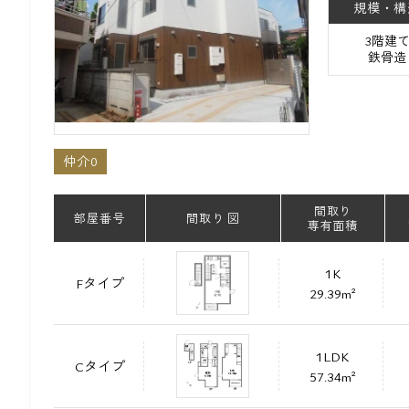
規模・構
3階建
鉄骨造
仲介0
間取り
部屋番号
間取り 図
専有面積
1K
Fタイプ
29.39m²
1LDK
Cタイプ
57.34m²