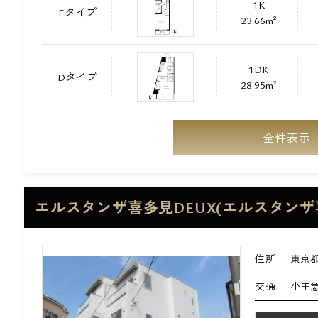
1K
Eタイプ
23.66m²
1DK
Dタイプ
28.95m²
全件表示
エルスタンザ喜多見DEUX(エルスタンザ
住所
東京都
交通
小田急