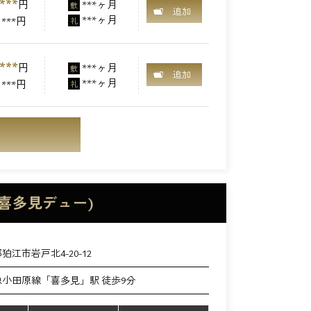
***
円
***ヶ月
敷
追加
***ヶ月
***円
礼
***
円
***ヶ月
敷
追加
***ヶ月
***円
礼
喜多見デュー)
狛江市岩戸北4-20-12
小田原線「喜多見」駅 徒歩9分