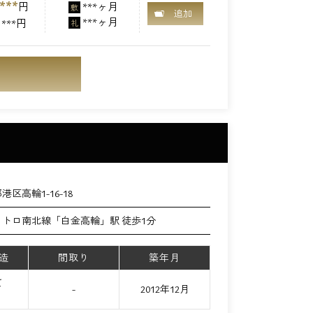
***
円
***ヶ月
敷
追加
***ヶ月
***円
礼
港区高輪1-16-18
メトロ南北線「白金高輪」駅 徒歩1分
造
間取り
築年月
て
-
2012年12月