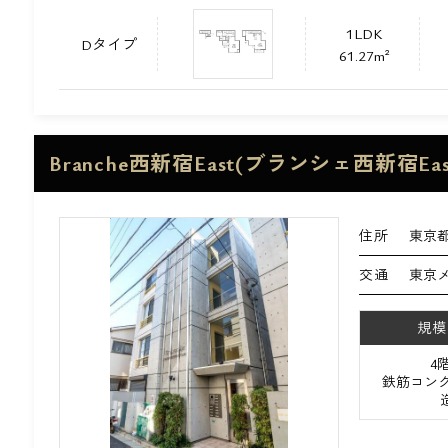
1LDK
Dタイプ
61.27m²
Branche西新宿East(ブランシェ西新宿Eas
住所
東京都
交通
東京
規模
4
鉄筋コンク