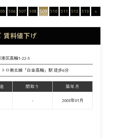
509
505
506
507
508
510
511
512
513
»
ズ 賃料値下げ
港区高輪1-22-5
メトロ南北線「白金高輪」駅 徒歩6分
造
間取り
築年月
て
-
2003年01月