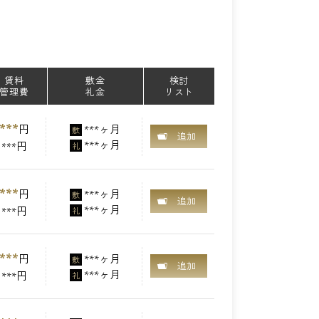
賃料
敷金
検討
管理費
礼金
リスト
***
円
***ヶ月
敷
追加
***ヶ月
***円
礼
***
円
***ヶ月
敷
追加
***ヶ月
***円
礼
***
円
***ヶ月
敷
追加
***ヶ月
***円
礼