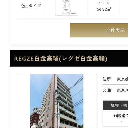
1LDK
仮Cタイプ
56.82m²
全件表示
REGZE白金高輪(レグゼ白金高輪)
住所
東京都
交通
東京
規模・構
11階建
-