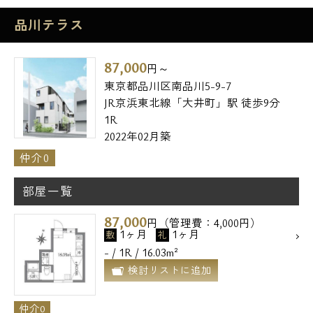
品川テラス
87,000
円～
東京都品川区南品川5-9-7
JR京浜東北線「大井町」駅 徒歩9分
1R
2022年02月築
仲介0
部屋一覧
87,000
円（管理費：4,000円）
1ヶ月
1ヶ月
敷
礼
- / 1R / 16.03m²
検討リストに追加
仲介0