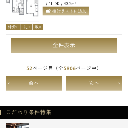
- / 1LDK / 43.2m²
検討リストに追加
仲介0
礼0
敷0
全件表示
52
5906
ページ目（全
ページ中）
前へ
次へ
こだわり条件特集