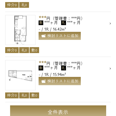
仲介0
礼0
メールでお問い合わせ
***
円（管理費：***円）
お問い合わせ
***ヶ月
***ヶ月
敷
礼
- / 1R / 16.42m²
検討リストに追加
仲介0
礼0
敷0
***
円（管理費：***円）
***ヶ月
***ヶ月
敷
礼
- / 1R / 15.94m²
検討リストに追加
仲介0
礼0
敷0
全件表示