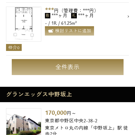
***
円（管理費：***円）
***ヶ月
***ヶ月
敷
礼
- / 1R / 61.25m²
検討リストに追加
仲介0
全件表示
グランエッグス中野坂上
170,000
円～
東京都中野区中央2-38-2
東京メトロ丸の内線「中野坂上」駅 徒
歩7分