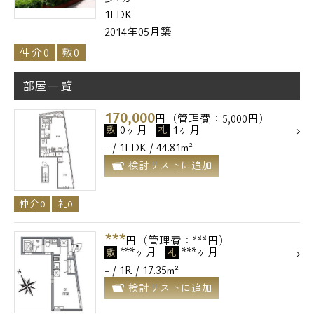
1LDK
2014年05月築
仲介0
敷0
部屋一覧
170,000
円（管理費：5,000円）
0ヶ月
1ヶ月
敷
礼
- / 1LDK / 44.81m²
検討リストに追加
仲介0
礼0
***
円（管理費：***円）
***ヶ月
***ヶ月
敷
礼
- / 1R / 17.35m²
検討リストに追加