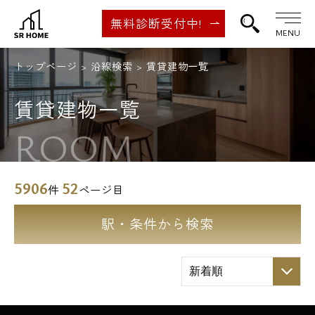
無料診断受付中!
MENU
トップページ
沿線検索
賃貸建物一覧
賃貸建物一覧
ROOM
5906
52
件
ページ目
駅・条件から検索