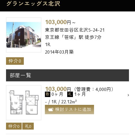
グランエッグス北沢
103,000
円～
東京都世田谷区北沢5-24-21
京王線「笹塚」駅 徒歩7分
1R
2014年03月築
仲介0
部屋一覧
103,000
円（管理費：4,000円）
0ヶ月
1ヶ月
敷
礼
- / 1R / 22.12m²
検討リストに追加
仲介0
礼0