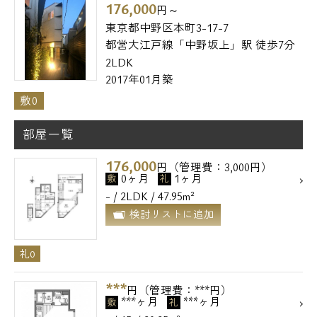
176,000
円～
東京都中野区本町3-17-7
都営大江戸線「中野坂上」駅 徒歩7分
2LDK
2017年01月築
敷0
部屋一覧
176,000
円（管理費：3,000円）
0ヶ月
1ヶ月
敷
礼
- / 2LDK / 47.95m²
検討リストに追加
礼0
***
円（管理費：***円）
***ヶ月
***ヶ月
敷
礼