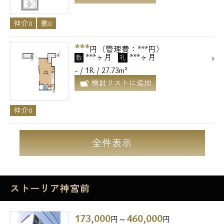
仲介0
敷0
***
円（管理費：***円）
***ヶ月
***ヶ月
敷
礼
- / 1R / 27.73m²
検討リストに追加
仲介0
全件表示
ストーリア神宮前
173,000
460,000
円～
円