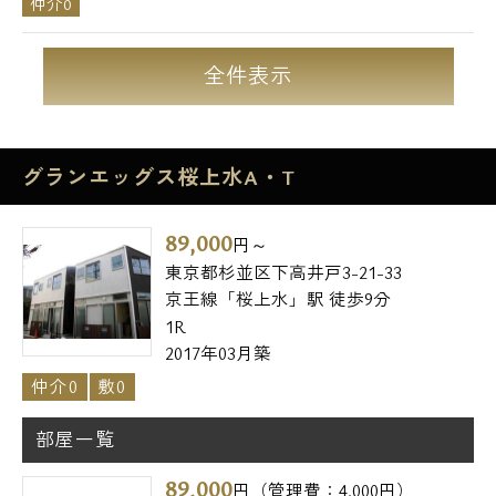
仲介0
全件表示
グランエッグス桜上水A・T
89,000
円～
東京都杉並区下高井戸3-21-33
京王線「桜上水」駅 徒歩9分
1R
2017年03月築
仲介0
敷0
部屋一覧
89,000
円（管理費：4,000円）