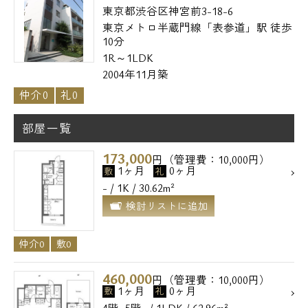
東京都渋谷区神宮前3-18-6
東京メトロ半蔵門線「表参道」駅 徒歩
10分
1R～1LDK
2004年11月築
仲介0
礼0
部屋一覧
173,000
円（管理費：10,000円）
1ヶ月
0ヶ月
敷
礼
- / 1K / 30.62m²
検討リストに追加
仲介0
敷0
460,000
円（管理費：10,000円）
1ヶ月
0ヶ月
敷
礼