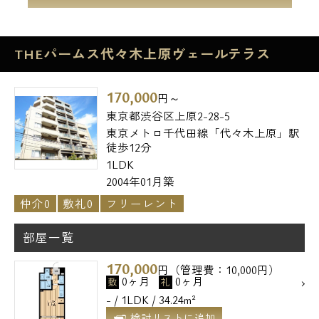
THEパームス代々木上原ヴェールテラス
170,000
円～
東京都渋谷区上原2-28-5
東京メトロ千代田線「代々木上原」駅
徒歩12分
1LDK
2004年01月築
仲介0
敷礼0
フリーレント
部屋一覧
170,000
円（管理費：10,000円）
0ヶ月
0ヶ月
敷
礼
- / 1LDK / 34.24m²
検討リストに追加