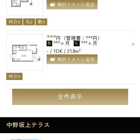
検討リストに追加
仲介0
礼0
敷0
***
円（管理費：***円）
***ヶ月
***ヶ月
敷
礼
- / 1DK / 21.8m²
検討リストに追加
仲介0
全件表示
中野坂上テラス