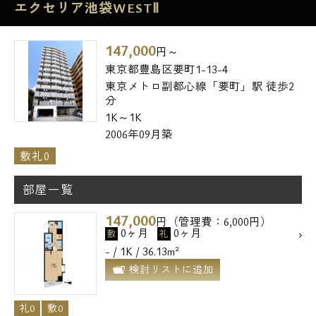
エクセリア池袋WESTⅡ
147,000
円～
東京都豊島区要町1-13-4
東京メトロ副都心線「要町」駅 徒歩2
分
1K～1K
2006年09月築
敷礼0
部屋一覧
147,000
円（管理費：6,000円）
0ヶ月
0ヶ月
敷
礼
- / 1K / 36.13m²
検討リストに追加
礼0
敷0