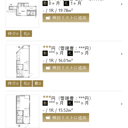
0ヶ月
1ヶ月
敷
礼
- / 1R / 19.78m²
検討リストに追加
仲介0
礼0
***
円（管理費：***円）
***ヶ月
***ヶ月
敷
礼
- / 1R / 16.01m²
検討リストに追加
仲介0
礼0
敷0
電話でお問い合わせ
***
円（管理費：***円）
***ヶ月
***ヶ月
敷
礼
0120-500-529
- / 1R / 15.52m²
検討リストに追加
営業時間 10：00～18：00