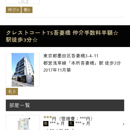
仲介0
敷0
クレストコートTS吾妻橋 仲介手数料半額☆
駅徒歩3分☆
東京都墨田区吾妻橋3-4-11
都営浅草線「本所吾妻橋」駅 徒歩3分
2017年11月築
礼0
部屋一覧
***
円（管理費：***円）
***ヶ月
***ヶ月
敷
礼