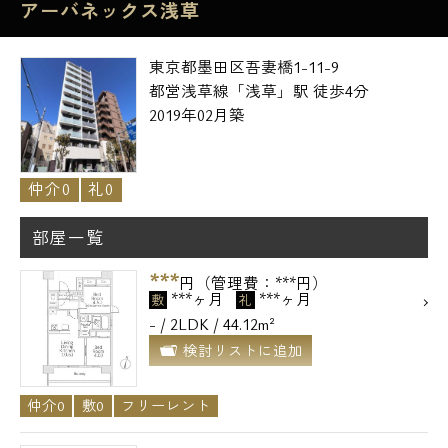
アーバネックス浅草
東京都墨田区吾妻橋1-11-9
都営浅草線「浅草」駅 徒歩4分
2019年02月築
仲介0
礼0
部屋一覧
***
円（管理費：***円）
***ヶ月
***ヶ月
敷
礼
- / 2LDK / 44.12m²
検討リストに追加
仲介0
敷0
フリーレント