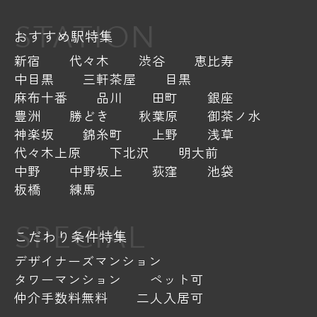
STATION
おすすめ駅特集
新宿
代々木
渋谷
恵比寿
中目黒
三軒茶屋
目黒
麻布十番
品川
田町
銀座
豊洲
勝どき
秋葉原
御茶ノ水
神楽坂
錦糸町
上野
浅草
代々木上原
下北沢
明大前
中野
中野坂上
荻窪
池袋
板橋
練馬
SPECIAL
こだわり条件特集
デザイナーズマンション
タワーマンション
ペット可
仲介手数料無料
二人入居可