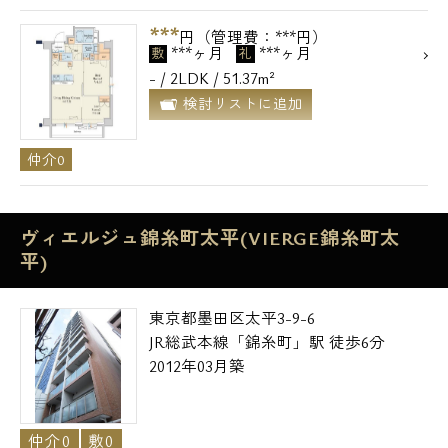
***
円（管理費：***円）
***ヶ月
***ヶ月
敷
礼
- / 2LDK / 51.37m²
検討リストに追加
仲介0
ヴィエルジュ錦糸町太平(VIERGE錦糸町太
平)
東京都墨田区太平3-9-6
JR総武本線「錦糸町」駅 徒歩6分
2012年03月築
仲介0
敷0