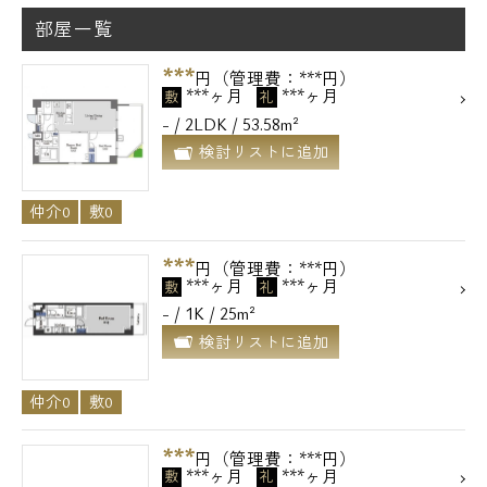
部屋一覧
***
円（管理費：***円）
***ヶ月
***ヶ月
敷
礼
- / 2LDK / 53.58m²
検討リストに追加
仲介0
敷0
***
円（管理費：***円）
***ヶ月
***ヶ月
敷
礼
- / 1K / 25m²
検討リストに追加
電話でお問い合わせ
仲介0
敷0
0120-500-529
***
円（管理費：***円）
営業時間 10：00～18：00
***ヶ月
***ヶ月
敷
礼