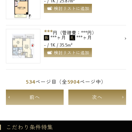
- / 1K / 25.87m²
検討リストに追加
***
円（管理費：***円）
***ヶ月
***ヶ月
敷
礼
- / 1K / 35.5m²
検討リストに追加
534
5904
ページ目（全
ページ中）
前へ
次へ
こだわり条件特集