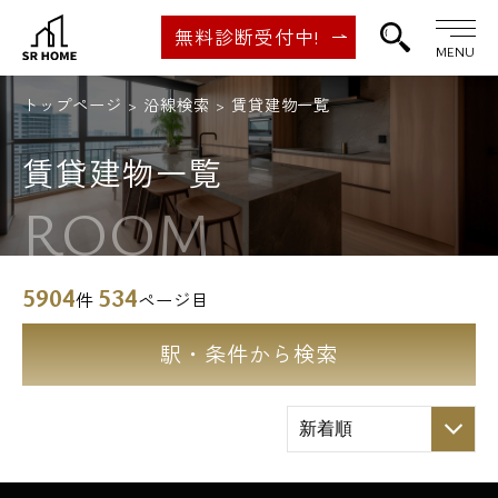
無料診断受付中!
MENU
トップページ
沿線検索
賃貸建物一覧
賃貸建物一覧
ROOM
5904
534
件
ページ目
駅・条件から検索