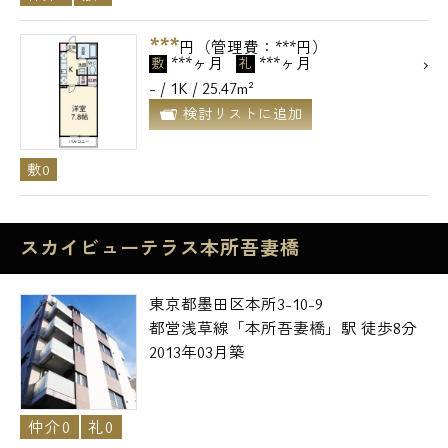
***
円（管理費：***円）
***ヶ月
***ヶ月
敷
礼
- / 1K / 25.47m²
検討リストに追加
敷0
スカイビューテラス本所吾妻橋
東京都墨田区本所3-10-9
都営浅草線「本所吾妻橋」駅 徒歩8分
2013年03月築
仲介0
礼0