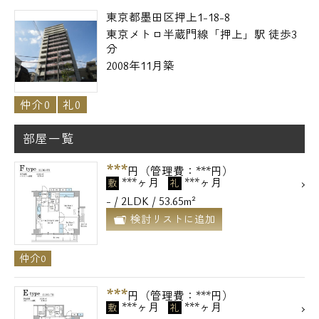
東京都墨田区押上1-18-8
東京メトロ半蔵門線「押上」駅 徒歩3
分
2008年11月築
仲介0
礼0
部屋一覧
***
円（管理費：***円）
***ヶ月
***ヶ月
敷
礼
- / 2LDK / 53.65m²
検討リストに追加
仲介0
***
円（管理費：***円）
***ヶ月
***ヶ月
敷
礼