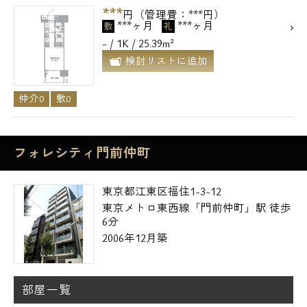
***
円（管理費：***円）
***ヶ月
***ヶ月
敷
礼
- / 1K / 25.39m²
検討リストに追加
仲介0
敷0
フォレシティ門前仲町
東京都江東区福住1-3-12
東京メトロ東西線「門前仲町」駅 徒歩
6分
2006年12月築
部屋一覧