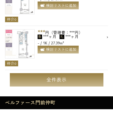
検討リストに追加
仲介0
***
円（管理費：***円）
***ヶ月
***ヶ月
敷
礼
- / 1K / 27.39m²
検討リストに追加
仲介0
全件表示
ベルファース門前仲町