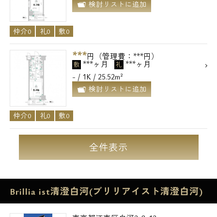
検討リストに追加
仲介0
礼0
敷0
***
円（管理費：***円）
***ヶ月
***ヶ月
敷
礼
- / 1K / 25.52m²
検討リストに追加
仲介0
礼0
敷0
全件表示
Brillia ist清澄白河(ブリリアイスト清澄白河)