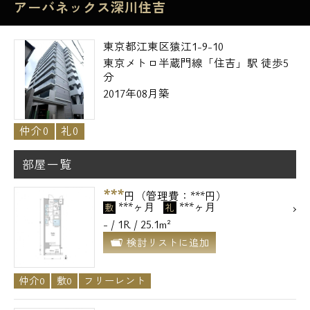
アーバネックス深川住吉
東京都江東区猿江1-9-10
東京メトロ半蔵門線「住吉」駅 徒歩5
分
2017年08月築
仲介0
礼0
部屋一覧
***
円（管理費：***円）
***ヶ月
***ヶ月
敷
礼
- / 1R / 25.1m²
検討リストに追加
仲介0
敷0
フリーレント