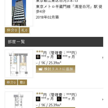
東京都江東区白河3-8-13
東京メトロ半蔵門線「清澄白河」駅 徒
歩4分
2018年02月築
仲介0
礼0
部屋一覧
***
円（管理費：***円）
***ヶ月
***ヶ月
敷
礼
- / 1K / 25.39m²
検討リストに追加
仲介0
敷0
***
円（管理費：***円）
***ヶ月
***ヶ月
敷
礼
- / 1K / 25.39m²