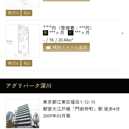
仲介0
礼0
***
円（管理費：***円）
***ヶ月
***ヶ月
敷
礼
- / 1K / 20.44m²
検討リストに追加
仲介0
礼0
アグリパーク深川
東京都江東区福住1-12-15
都営大江戸線「門前仲町」駅 徒歩4分
2009年03月築