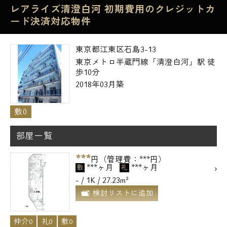
レアライズ清澄白河 初期費用のクレジットカ
ード決済対応物件
東京都江東区石島3-13
東京メトロ半蔵門線「清澄白河」駅 徒
歩10分
2018年03月築
敷0
部屋一覧
***
円（管理費：***円）
***ヶ月
***ヶ月
敷
礼
- / 1K / 27.23m²
検討リストに追加
仲介0
礼0
敷0