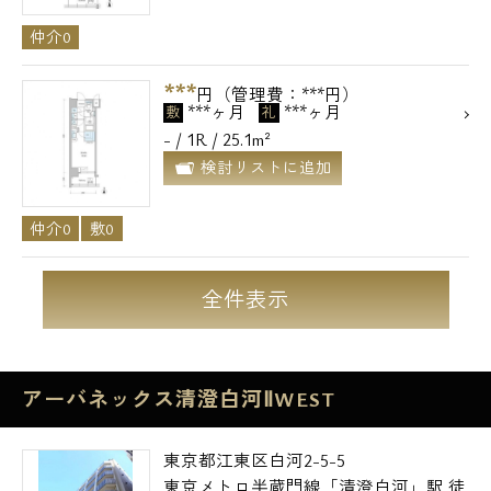
仲介0
***
円（管理費：***円）
***ヶ月
***ヶ月
敷
礼
- / 1R / 25.1m²
検討リストに追加
仲介0
敷0
全件表示
アーバネックス清澄白河ⅡWEST
東京都江東区白河2-5-5
東京メトロ半蔵門線「清澄白河」駅 徒