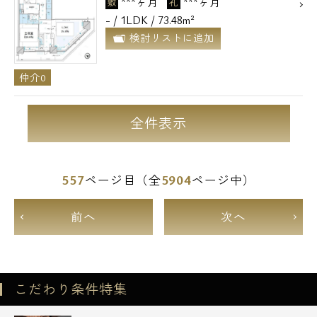
***ヶ月
***ヶ月
敷
礼
- / 1LDK / 73.48m²
検討リストに追加
仲介0
全件表示
557
5904
ページ目（全
ページ中）
前へ
次へ
こだわり条件特集