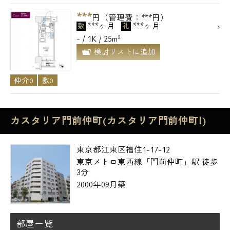
***
円（管理費：***円）
***ヶ月
***ヶ月
敷
礼
- / 1K / 25m²
検討リストに追加
仲介0
敷0
カスタリア門前仲町(カスタリア門前仲町Ⅰ)
東京都江東区福住1-17-12
東京メトロ東西線「門前仲町」駅 徒歩
3分
2000年09月築
部屋一覧