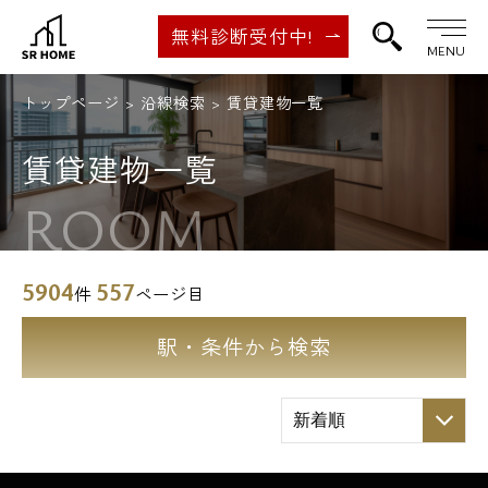
無料診断受付中!
MENU
トップページ
沿線検索
賃貸建物一覧
賃貸建物一覧
ROOM
5904
557
件
ページ目
駅・条件から検索