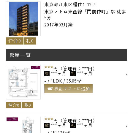
東京都江東区福住1-12-4
東京メトロ東西線「門前仲町」駅 徒歩
5分
2017年03月築
仲介0
礼0
部屋一覧
***
円（管理費：***円）
***ヶ月
***ヶ月
敷
礼
- / 1LDK / 35.05m²
検討リストに追加
仲介0
敷0
***
円（管理費：***円）
***ヶ月
***ヶ月
敷
礼
- / 1K / 25m²