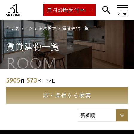
無料診断受付中!
MENU
トップページ
沿線検索
賃貸建物一覧
賃貸建物一覧
ROOM
5905
573
件
ページ目
駅・条件から検索