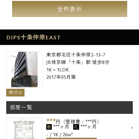
全件表示
DIPS十条仲原EAST
東京都北区十条仲原2-13-7
JR埼京線「十条」駅 徒歩8分
1K～1LDK
2017年05月築
仲介0
部屋一覧
***
円（管理費：***円）
***ヶ月
***ヶ月
敷
礼
- / 1K / 26m²