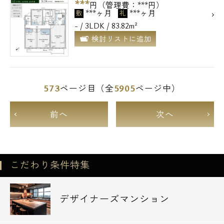
***
円（管理費：***円）
***ヶ月
***ヶ月
敷
礼
- / 3LDK / 83.82m²
検討リストに追加
573
5905
ページ目（全
ページ中）
前へ
次へ
こだわり条件特集
デザイナーズマンション