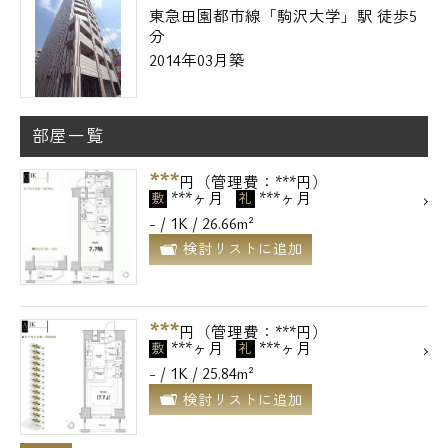
東急田園都市線「駒沢大学」駅 徒歩5
分
2014年03月築
部屋一覧
***
円（管理費：***円）
***ヶ月
***ヶ月
敷
礼
- / 1K / 26.66m²
検討リストに追加
***
円（管理費：***円）
***ヶ月
***ヶ月
敷
礼
- / 1K / 25.84m²
検討リストに追加