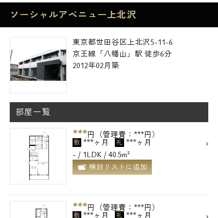
ソーシャルアベニュー上北沢
東京都世田谷区上北沢5-11-6
京王線「八幡山」駅 徒歩6分
2012年02月築
部屋一覧
***
円（管理費：***円）
***ヶ月
***ヶ月
敷
礼
- / 1LDK / 40.5m²
検討リストに追加
***
円（管理費：***円）
***ヶ月
***ヶ月
敷
礼