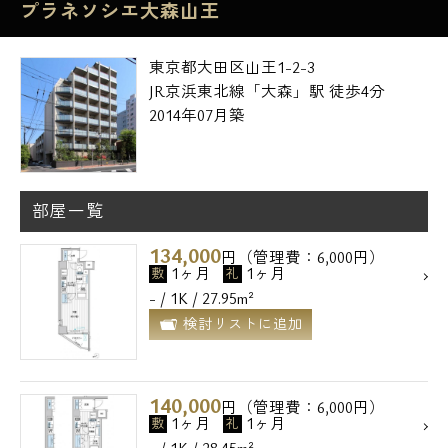
プラネソシエ大森山王
東京都大田区山王1-2-3
JR京浜東北線「大森」駅 徒歩4分
2014年07月築
部屋一覧
134,000
円（管理費：6,000円）
1ヶ月
1ヶ月
敷
礼
- / 1K / 27.95m²
検討リストに追加
140,000
円（管理費：6,000円）
1ヶ月
1ヶ月
敷
礼