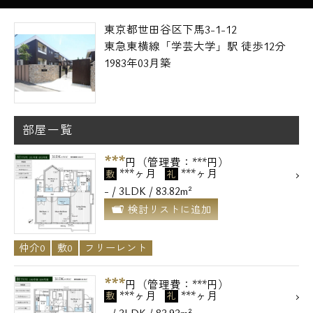
東京都世田谷区下馬3-1-12
東急東横線「学芸大学」駅 徒歩12分
1983年03月築
部屋一覧
***
円（管理費：***円）
***ヶ月
***ヶ月
敷
礼
- / 3LDK / 83.82m²
検討リストに追加
仲介0
敷0
フリーレント
***
円（管理費：***円）
***ヶ月
***ヶ月
敷
礼
- / 3LDK / 83.93m²