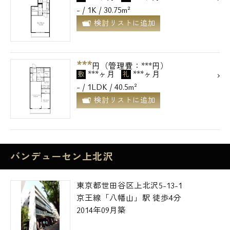
- / 1K / 30.75m²
検討リストに追加
***
円（管理費：***円）
***ヶ月
***ヶ月
敷
礼
- / 1LDK / 40.5m²
検討リストに追加
バンデューセン上北沢
電話でお問い合わせ
東京都世田谷区上北沢5-13-1
0120-500-529
京王線「八幡山」駅 徒歩4分
2014年09月築
営業時間 10：00～18：00