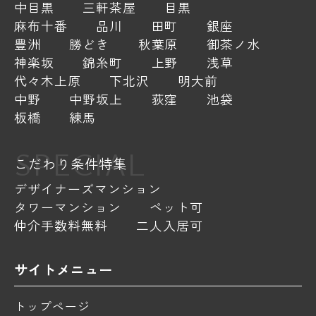
中目黒
三軒茶屋
目黒
麻布十番
品川
田町
銀座
豊洲
勝どき
秋葉原
御茶ノ水
神楽坂
錦糸町
上野
浅草
代々木上原
下北沢
明大前
中野
中野坂上
荻窪
池袋
板橋
練馬
SPECIAL
こだわり条件特集
デザイナーズマンション
タワーマンション
ペット可
仲介手数料無料
二人入居可
サイトメニュー
トップページ