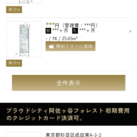
仲介0
***
円（管理費：***円）
***ヶ月
***ヶ月
敷
礼
- / 1K / 25.65m²
検討リストに追加
仲介0
全件表示
プラウドシティ阿佐ヶ谷フォレスト 初期費用
のクレジットカード決済可。
東京都杉並区成田東4-3-2