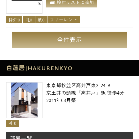
検討リストに追加
仲介0
礼0
敷0
フリーレント
全件表示
白蓮居|HAKURENKYO
東京都杉並区高井戸東2-24-9
京王井の頭線「高井戸」駅 徒歩4分
2011年03月築
礼0
部屋一覧