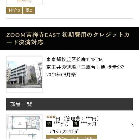
仲介0
敷0
ZOOM吉祥寺EAST 初期費用のクレジットカ
ード決済対応
東京都杉並区松庵1-13-16
京王井の頭線「三鷹台」駅 徒歩9分
2013年09月築
部屋一覧
***
円（管理費：***円）
***ヶ月
***ヶ月
敷
礼
- / 1K / 25.41m²