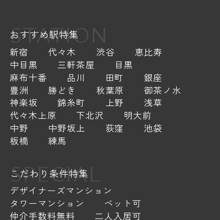
STATION
おすすめ駅特集
新宿
代々木
渋谷
恵比寿
中目黒
三軒茶屋
目黒
麻布十番
品川
田町
銀座
豊洲
勝どき
秋葉原
御茶ノ水
神楽坂
錦糸町
上野
浅草
代々木上原
下北沢
明大前
中野
中野坂上
荻窪
池袋
板橋
練馬
SPECIAL
こだわり条件特集
デザイナーズマンション
タワーマンション
ペット可
仲介手数料無料
二人入居可