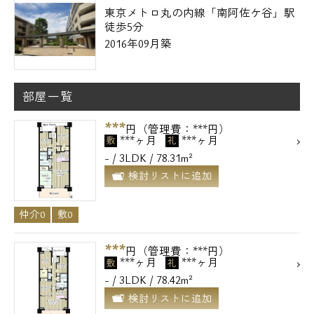
東京メトロ丸の内線「南阿佐ケ谷」駅
徒歩5分
2016年09月築
部屋一覧
***
円（管理費：***円）
***ヶ月
***ヶ月
敷
礼
- / 3LDK / 78.31m²
検討リストに追加
仲介0
敷0
***
円（管理費：***円）
***ヶ月
***ヶ月
敷
礼
- / 3LDK / 78.42m²
検討リストに追加