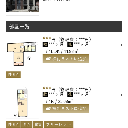
部屋一覧
***
円（管理費：***円）
***ヶ月
***ヶ月
敷
礼
- / 1LDK / 41.88m²
検討リストに追加
仲介0
***
円（管理費：***円）
***ヶ月
***ヶ月
敷
礼
- / 1R / 25.08m²
検討リストに追加
仲介0
礼0
敷0
フリーレント