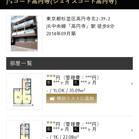
J'sコート高円寺(ジェイズコート高円寺)
東京都杉並区高円寺北2-39-2
JR中央線「高円寺」駅 徒歩8分
2014年09月築
部屋一覧
***
円（管理費：***円）
***ヶ月
***ヶ月
敷
礼
- / 1LDK / 35.09m²
検討リストに追加
***
円（管理費：***円）
***ヶ月
***ヶ月
敷
礼
- / 1K / 22.08m²