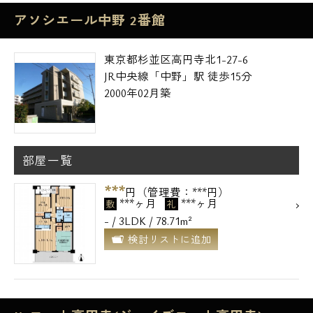
アソシエール中野 2番館
東京都杉並区高円寺北1-27-6
JR中央線「中野」駅 徒歩15分
2000年02月築
部屋一覧
***
円（管理費：***円）
***ヶ月
***ヶ月
敷
礼
- / 3LDK / 78.71m²
検討リストに追加