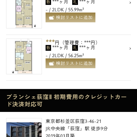
***ヶ月
***ヶ月
敷
礼
- / 2LDK / 55.99m²
検討リストに追加
***
円（管理費：***円）
***ヶ月
***ヶ月
敷
礼
- / 2LDK / 56.25m²
検討リストに追加
ブランシェ荻窪Ⅱ 初期費用のクレジットカー
ド決済対応可
東京都杉並区荻窪3-46-21
JR中央線「荻窪」駅 徒歩9分
2019年03月築