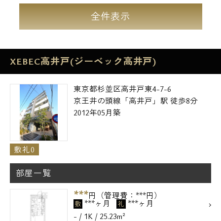
全件表示
XEBEC高井戸(ジーベック高井戸)
東京都杉並区高井戸東4-7-6
京王井の頭線「高井戸」駅 徒歩8分
2012年05月築
敷礼0
電話でお問い合わせ
部屋一覧
0120-500-529
***
円（管理費：***円）
***ヶ月
***ヶ月
敷
礼
営業時間 10：00～18：00
- / 1K / 25.23m²