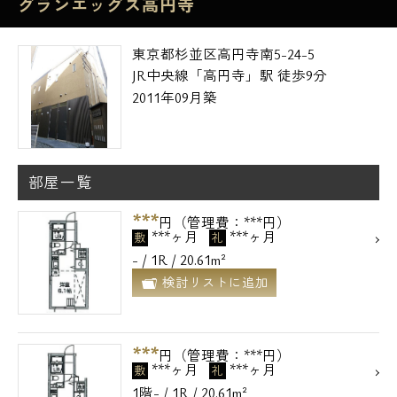
グランエッグス高円寺
東京都杉並区高円寺南5-24-5
JR中央線「高円寺」駅 徒歩9分
2011年09月築
部屋一覧
***
円（管理費：***円）
***ヶ月
***ヶ月
敷
礼
- / 1R / 20.61m²
検討リストに追加
***
円（管理費：***円）
***ヶ月
***ヶ月
敷
礼
1階- / 1R / 20.61m²