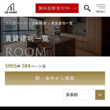
無料診断受付中!
MENU
トップページ
沿線検索
賃貸建物一覧
賃貸建物一覧
ROOM
5905
584
件
ページ目
駅・条件から検索