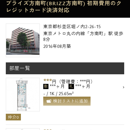
ブライズ方南町(BRIZZ方南町) 初期費用のク
レジットカード決済対応
東京都杉並区堀ノ内2-26-15
東京メトロ丸の内線「方南町」駅 徒歩
8分
2016年08月築
部屋一覧
***
円（管理費：***円）
***ヶ月
***ヶ月
敷
礼
- / 1K / 25.65m²
検討リストに追加
仲介0