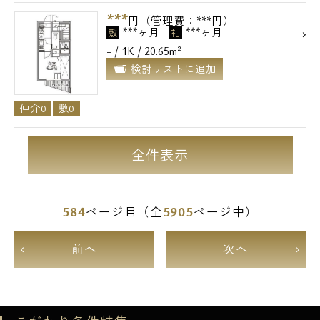
***
円（管理費：***円）
***ヶ月
***ヶ月
敷
礼
- / 1K / 20.65m²
検討リストに追加
仲介0
敷0
全件表示
584
5905
ページ目（全
ページ中）
前へ
次へ