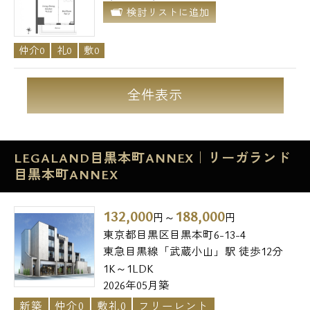
検討リストに追加
仲介0
礼0
敷0
全件表示
LEGALAND目黒本町ANNEX｜リーガランド
目黒本町ANNEX
132,000
188,000
円～
円
東京都目黒区目黒本町6-13-4
東急目黒線「武蔵小山」駅 徒歩12分
1K～1LDK
2026年05月築
新築
仲介0
敷礼0
フリーレント