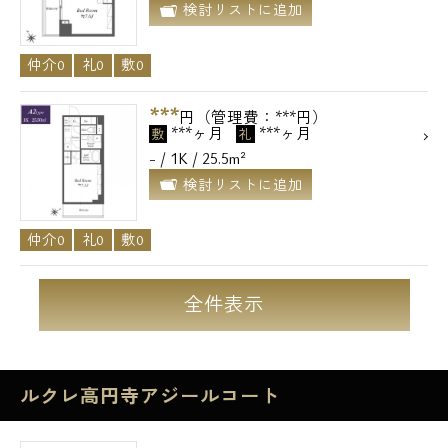
検討リストに追加
仲介0
礼0
敷0
***
円（管理費：***円）
***ヶ月
***ヶ月
敷
礼
- / 1K / 25.5m²
検討リストに追加
仲介0
礼0
敷0
全件表示
ルクレ高円寺アジールコート