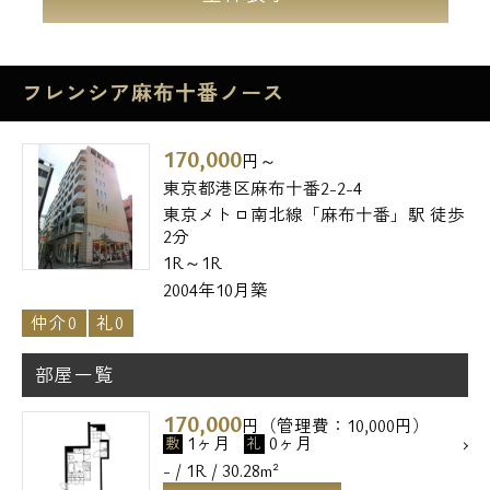
フレンシア麻布十番ノース
170,000
円～
東京都港区麻布十番2-2-4
東京メトロ南北線「麻布十番」駅 徒歩
2分
1R～1R
2004年10月築
仲介0
礼0
電話でお問い合わせ
部屋一覧
0120-500-529
170,000
円（管理費：10,000円）
1ヶ月
0ヶ月
敷
礼
営業時間 10：00～18：00
- / 1R / 30.28m²