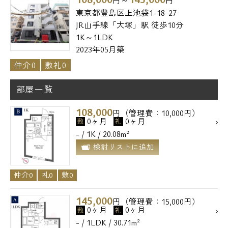
東京都豊島区上池袋1-18-27
JR山手線「大塚」駅 徒歩10分
1K～1LDK
2023年05月築
仲介0
敷礼0
部屋一覧
108,000
円（管理費：10,000円）
0ヶ月
0ヶ月
敷
礼
- / 1K / 20.08m²
検討リストに追加
仲介0
礼0
敷0
145,000
円（管理費：15,000円）
0ヶ月
0ヶ月
敷
礼
- / 1LDK / 30.71m²