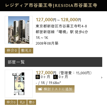
レジディア市谷薬王寺|RESIDIA市谷薬王寺
127,000
128,000
円～
円
東京都新宿区市谷薬王寺町4-8
都営新宿線「曙橋」駅 徒歩6分
1R～1K
2008年08月築
仲介0
敷礼0
部屋一覧
127,000
円（管理費：15,000円）
0ヶ月
0ヶ月
敷
礼
- / 1R / 19.68m²
検討リストに追加
仲介0
礼0
敷0