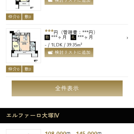
検討リストに追加
仲介0
敷0
***
円（管理費：***円）
***ヶ月
***ヶ月
敷
礼
- / 1LDK / 39.35m²
検討リストに追加
仲介0
敷0
全件表示
エルファーロ大塚Ⅳ
108,000
145,000
円～
円