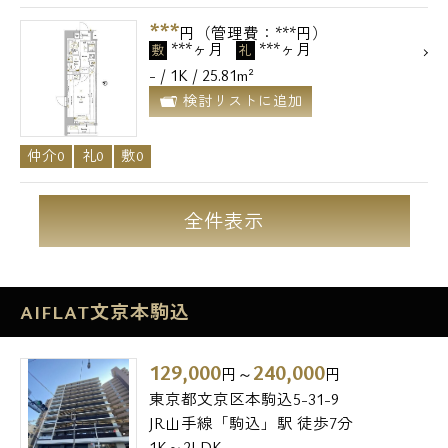
***
円（管理費：***円）
***ヶ月
***ヶ月
敷
礼
- / 1K / 25.81m²
検討リストに追加
仲介0
礼0
敷0
全件表示
AIFLAT文京本駒込
129,000
240,000
円～
円
東京都文京区本駒込5-31-9
JR山手線「駒込」駅 徒歩7分
1K～2LDK