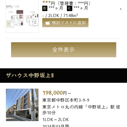
***
円（管理費：***円）
***ヶ月
***ヶ月
敷
礼
- / 2LDK / 71.48m²
検討リストに追加
全件表示
ザハウス中野坂上Ⅱ
198,000
円～
東京都中野区本町3-9-9
東京メトロ丸の内線「中野坂上」駅 徒
歩10分
1LDK～2LDK
2024年03月築