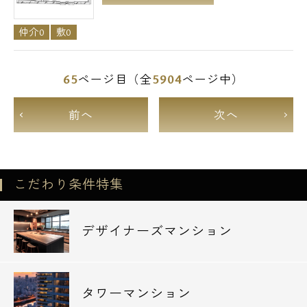
仲介0
敷0
65
5904
ページ目（全
ページ中）
前へ
次へ
こだわり条件特集
デザイナーズマンション
タワーマンション