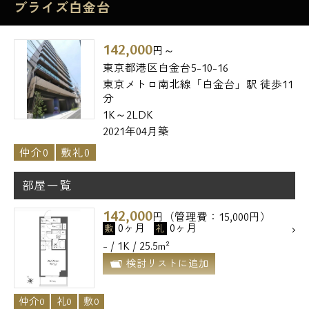
ブライズ白金台
142,000
円～
東京都港区白金台5-10-16
東京メトロ南北線「白金台」駅 徒歩11
分
1K～2LDK
2021年04月築
仲介0
敷礼0
部屋一覧
142,000
円（管理費：15,000円）
0ヶ月
0ヶ月
敷
礼
- / 1K / 25.5m²
検討リストに追加
仲介0
礼0
敷0