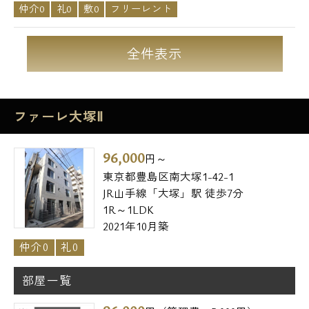
仲介0
礼0
敷0
フリーレント
全件表示
ファーレ大塚Ⅱ
96,000
円～
東京都豊島区南大塚1-42-1
JR山手線「大塚」駅 徒歩7分
1R～1LDK
2021年10月築
仲介0
礼0
部屋一覧