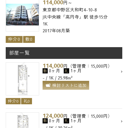
114,000
円～
東京都中野区大和町4-10-8
JR中央線「高円寺」駅 徒歩15分
1K
2017年08月築
仲介0
敷0
部屋一覧
114,000
円（管理費：15,000円）
0ヶ月
1ヶ月
敷
礼
- / 1K / 25.98m²
検討リストに追加
仲介0
礼0
124,000
円（管理費：15,000円）
0ヶ月
1ヶ月
敷
礼
- / 1K / 30.26m²