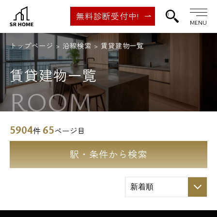
無料診断受付中!
MENU
トップページ
沿線検索
賃貸建物一覧
賃貸建物一覧
ROOM
5904
65
件
ページ目
駅・条件から検索