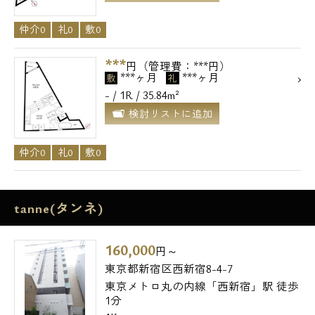
仲介0
礼0
敷0
***
円（管理費：***円）
***ヶ月
***ヶ月
敷
礼
- / 1R / 35.84m²
検討リストに追加
仲介0
礼0
敷0
tanne(タンネ)
160,000
円～
東京都新宿区西新宿8-4-7
東京メトロ丸の内線「西新宿」駅 徒歩
1分