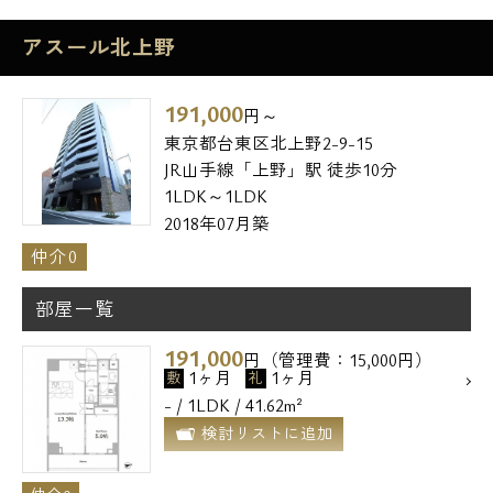
アスール北上野
191,000
円～
東京都台東区北上野2-9-15
JR山手線「上野」駅 徒歩10分
1LDK～1LDK
2018年07月築
仲介0
部屋一覧
191,000
円（管理費：15,000円）
1ヶ月
1ヶ月
敷
礼
- / 1LDK / 41.62m²
検討リストに追加