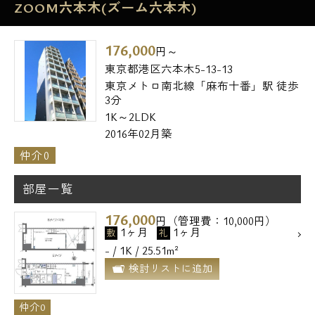
ZOOM六本木(ズーム六本木)
176,000
円～
東京都港区六本木5-13-13
東京メトロ南北線「麻布十番」駅 徒歩
3分
1K～2LDK
2016年02月築
仲介0
部屋一覧
176,000
円（管理費：10,000円）
1ヶ月
1ヶ月
敷
礼
- / 1K / 25.51m²
検討リストに追加
仲介0