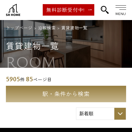
無料診断受付中!
MENU
トップページ
沿線検索
賃貸建物一覧
賃貸建物一覧
ROOM
5905
85
件
ページ目
駅・条件から検索