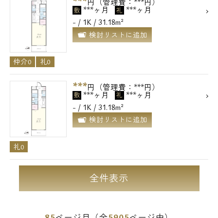
***
円（管理費：***円）
***ヶ月
***ヶ月
敷
礼
- / 1K / 31.18m²
検討リストに追加
仲介0
礼0
***
円（管理費：***円）
***ヶ月
***ヶ月
敷
礼
- / 1K / 31.18m²
検討リストに追加
礼0
全件表示
85
5905
ページ目（全
ページ中）