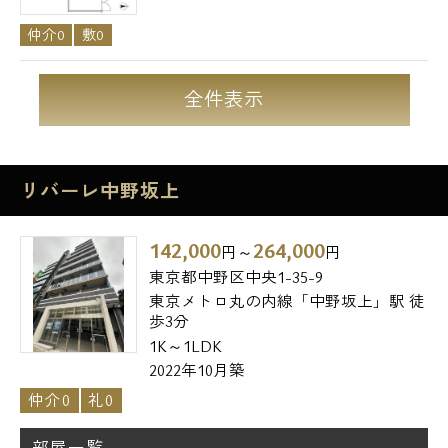
仲介0
敷0
全件表示
リバーレ中野坂上
142,000
264,000
円～
円
東京都中野区中央1-35-9
東京メトロ丸の内線「中野坂上」駅 徒
歩3分
1K～1LDK
2022年10月築
仲介0
礼0
部屋一覧