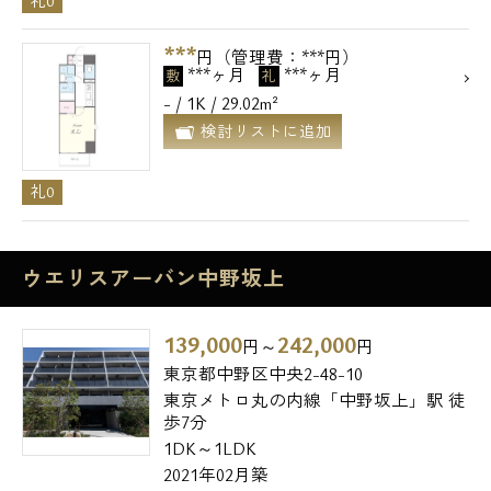
礼0
***
円（管理費：***円）
***ヶ月
***ヶ月
敷
礼
- / 1K / 29.02m²
検討リストに追加
礼0
ウエリスアーバン中野坂上
139,000
242,000
円～
円
東京都中野区中央2-48-10
東京メトロ丸の内線「中野坂上」駅 徒
歩7分
1DK～1LDK
2021年02月築