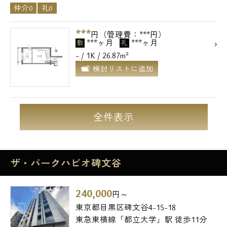
仲介0
礼0
***
円（管理費：***円）
***ヶ月
***ヶ月
敷
礼
- / 1K / 26.87m²
検討リストに追加
全件表示
ザ・パークハビオ碑文谷
240,000
円～
東京都目黒区碑文谷4-15-18
東急東横線「都立大学」駅 徒歩11分