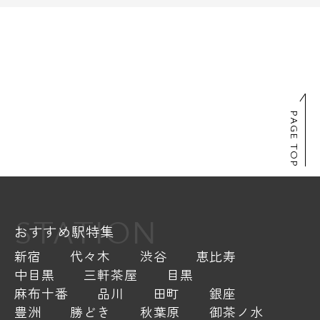
PAGE TOP
STATION
おすすめ駅特集
新宿
代々木
渋谷
恵比寿
中目黒
三軒茶屋
目黒
麻布十番
品川
田町
銀座
豊洲
勝どき
秋葉原
御茶ノ水