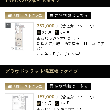
TRACK渋谷本町 Aタイプ
建物情報はこちら
検討リストに追加
282,000
円（管理費：
15,000
円）
0ヶ月
0ヶ月
敷
礼
東京都渋谷区本町3-52-8
都営大江戸線「西新宿五丁目」駅 徒歩
7分
2026年06月 / 2K / 40.52m²
プラウドフラット浅草橋 Cタイプ
建物情報はこちら
検討リストに追加
197,000
円（管理費：
12,000
円）
1ヶ月
1ヶ月
敷
礼
東京都台東区浅草橋3-7-4