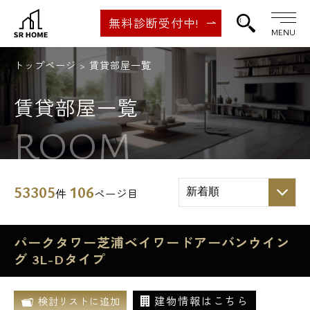
無料診断受付中!
MENU
トップページ
賃貸部屋一覧
賃貸部屋一覧
ROOM
53305
106
件
ページ目
パークタワー芝浦ベイワードアーバンウイン
グ 3L-Dタイプ
建物情報はこちら
検討リストに追加