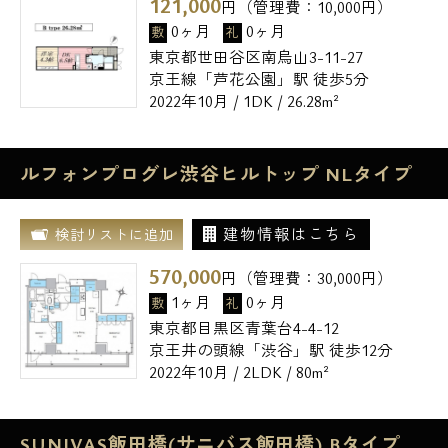
121,000
円（管理費：
10,000
円）
0ヶ月
0ヶ月
敷
礼
東京都世田谷区南烏山3-11-27
京王線「芦花公園」駅 徒歩5分
2022年10月 / 1DK / 26.28m²
ルフォンプログレ渋谷ヒルトップ NLタイプ
建物情報はこちら
検討リストに追加
570,000
円（管理費：
30,000
円）
1ヶ月
0ヶ月
敷
礼
東京都目黒区青葉台4-4-12
京王井の頭線「渋谷」駅 徒歩12分
2022年10月 / 2LDK / 80m²
SUNIVAS飯田橋(サニバス飯田橋) Bタイプ