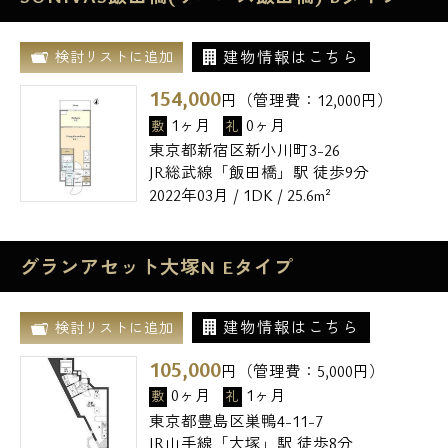
建物情報はこちら
検討リストに追加
154,000
円（管理費：
12,000
円）
1ヶ月
0ヶ月
敷
礼
東京都新宿区新小川町3-26
JR総武線「飯田橋」駅 徒歩9分
2022年03月 / 1DK / 25.6m²
グランアセット大塚N Eタイプ
建物情報はこちら
検討リストに追加
105,000
円（管理費：
5,000
円）
0ヶ月
1ヶ月
敷
礼
東京都豊島区巣鴨4-11-7
JR山手線「大塚」駅 徒歩8分