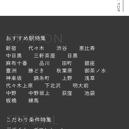
PAGE TOP
STATION
おすすめ駅特集
新宿
代々木
渋谷
恵比寿
中目黒
三軒茶屋
目黒
麻布十番
品川
田町
銀座
豊洲
勝どき
秋葉原
御茶ノ水
神楽坂
錦糸町
上野
浅草
代々木上原
下北沢
明大前
中野
中野坂上
荻窪
池袋
板橋
練馬
SPECIAL
こだわり条件特集