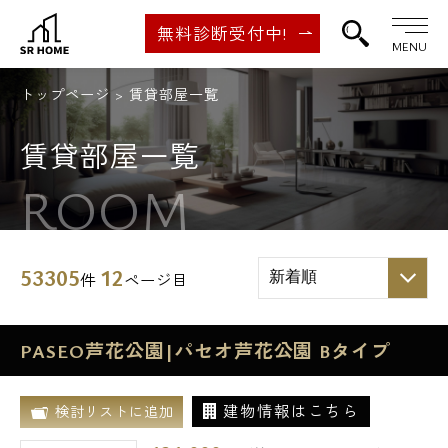
無料診断受付中!
MENU
トップページ
賃貸部屋一覧
賃貸部屋一覧
ROOM
53305
12
件
ページ目
PASEO芦花公園|パセオ芦花公園 Bタイプ
建物情報はこちら
検討リストに追加