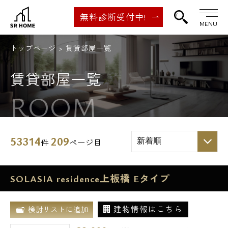
無料診断受付中!
MENU
トップページ
賃貸部屋一覧
賃貸部屋一覧
ROOM
53314
209
件
ページ目
SOLASIA residence上板橋 Eタイプ
建物情報はこちら
検討リストに追加