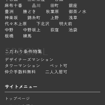
麻布十番
品川
田町
銀座
豊洲
勝どき
秋葉原
御茶ノ水
神楽坂
錦糸町
上野
浅草
代々木上原
下北沢
明大前
中野
中野坂上
荻窪
池袋
板橋
練馬
SPECIAL
こだわり条件特集
デザイナーズマンション
タワーマンション
ペット可
仲介手数料無料
二人入居可
サイトメニュー
トップページ