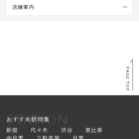
店舗案内
PAGE TOP
STATION
おすすめ駅特集
新宿
代々木
渋谷
恵比寿
中目黒
三軒茶屋
目黒