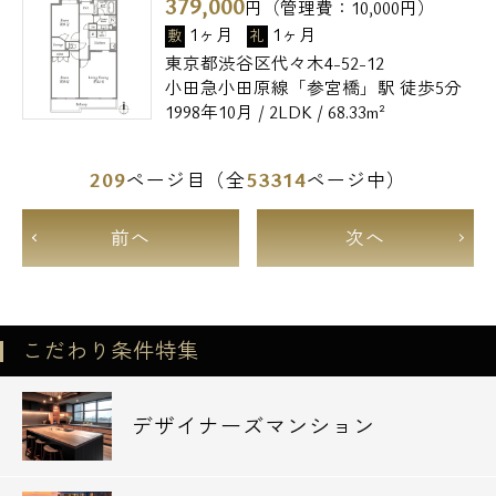
379,000
円（管理費：
10,000
円）
1ヶ月
1ヶ月
敷
礼
東京都渋谷区代々木4-52-12
小田急小田原線「参宮橋」駅 徒歩5分
1998年10月 / 2LDK / 68.33m²
209
53314
ページ目（全
ページ中）
前へ
次へ
こだわり条件特集
デザイナーズマンション