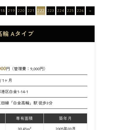
222
218
219
220
221
223
224
225
226
»
金高輪 Aタイプ
000
円（管理費：
9,000
円）
/ 1ヶ月
港区白金1-14-1
田線「白金高輪」駅 徒歩3分
専有面積
築年月
30.41m²
2005年03月