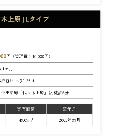
代々木上原 JLタイプ
000
円（管理費：
10,000
円）
/ 1ヶ月
渋谷区上原3-35-1
急小田原線「代々木上原」駅 徒歩8分
専有面積
築年月
49.09m²
2005年01月