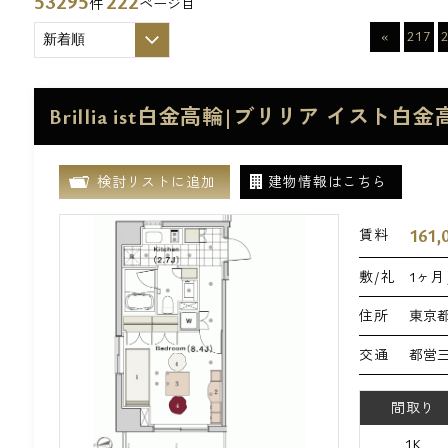
53295
222
件
ページ目
«
217
Brillia ist白金高輪|ブリリア イスト白
検討リストに追加
建物情報はこちら
161,
賃料
敷/礼
1ヶ月 
住所
東京都
交通
都営三
間取り
1K