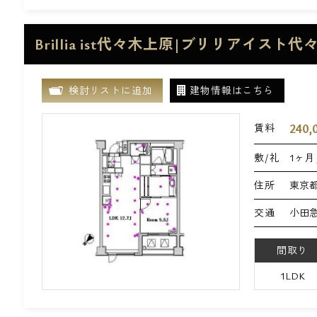
Brillia ist代々木上原|ブリリアイスト
検討リストに追加
建物情報はこちら
240,
賃料
敷/礼
1ヶ月 
住所
東京都
交通
小田
間取り
1LDK