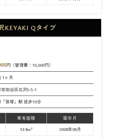
北沢KEYAKI Qタイプ
000
円（管理費：
10,000
円）
/ 1ヶ月
世田谷区北沢5-5-1
「笹塚」駅 徒歩10分
専有面積
築年月
53.8m²
2008年08月