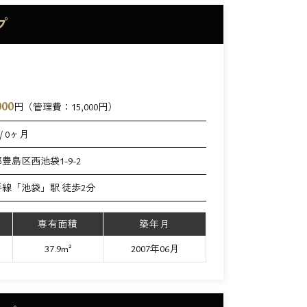
プ
000
円（管理費：
15,000
円）
/ 0ヶ月
豊島区西池袋1-9-2
手線「池袋」駅 徒歩2分
専有面積
築年月
37.9m²
2007年06月