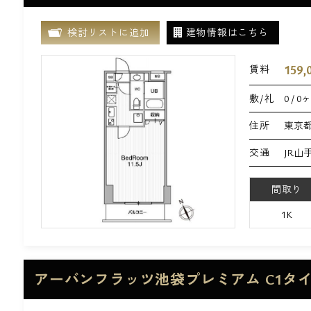
検討リストに追加
建物情報はこちら
159,
賃料
敷/礼
0 / 0
住所
東京都
交通
JR山
間取り
1K
アーバンフラッツ池袋プレミアム C1タ