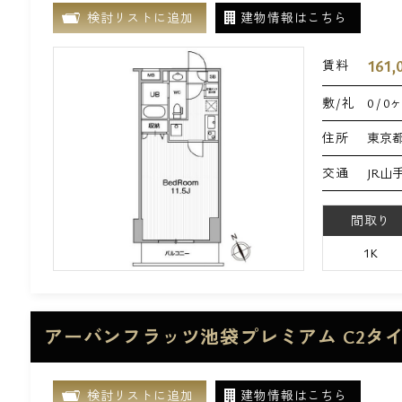
検討リストに追加
建物情報はこちら
161,
賃料
敷/礼
0 / 0
住所
東京都
交通
JR山
間取り
1K
アーバンフラッツ池袋プレミアム C2タ
検討リストに追加
建物情報はこちら