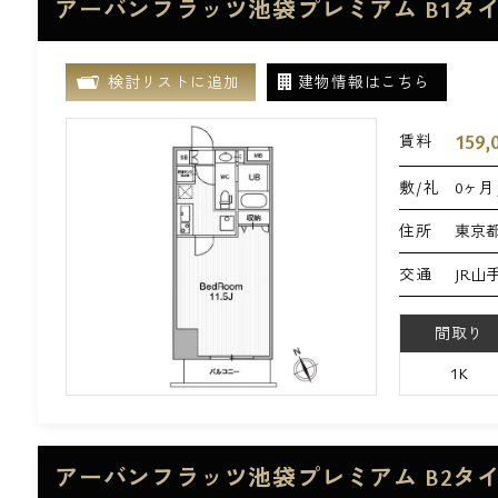
アーバンフラッツ池袋プレミアム B1タ
検討リストに追加
建物情報はこちら
159,
賃料
敷/礼
0ヶ月 
住所
東京都
交通
JR山
間取り
1K
アーバンフラッツ池袋プレミアム B2タ