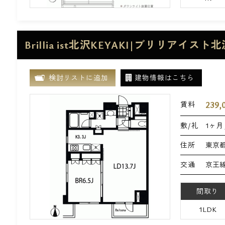
Brillia ist北沢KEYAKI|ブリリアイスト
検討リストに追加
建物情報はこちら
239,
賃料
敷/礼
1ヶ月 
住所
東京都
交通
京王線
間取り
1LDK