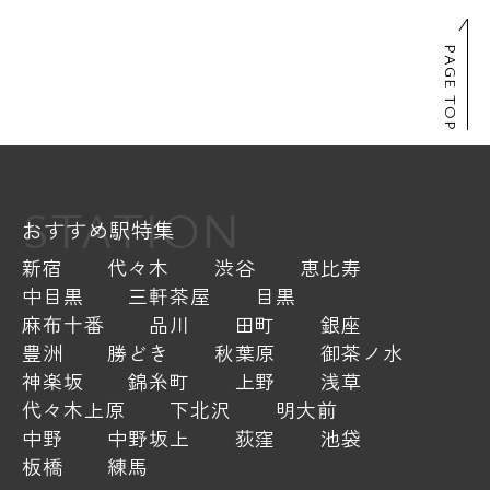
PAGE TOP
STATION
おすすめ駅特集
新宿
代々木
渋谷
恵比寿
中目黒
三軒茶屋
目黒
麻布十番
品川
田町
銀座
豊洲
勝どき
秋葉原
御茶ノ水
神楽坂
錦糸町
上野
浅草
代々木上原
下北沢
明大前
中野
中野坂上
荻窪
池袋
板橋
練馬