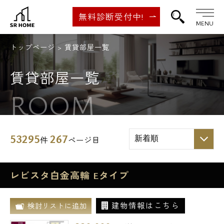
無料診断受付中!
MENU
トップページ
賃貸部屋一覧
賃貸部屋一覧
ROOM
53295
267
件
ページ目
レビスタ白金高輪 Eタイプ
建物情報はこちら
検討リストに追加