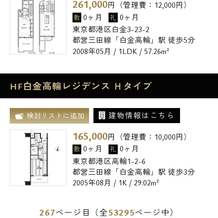
261,000
円（管理費：
12,000
円）
0ヶ月
0ヶ月
敷
礼
東京都港区白金3-23-2
都営三田線「白金高輪」駅 徒歩5分
2008年05月 / 1LDK / 57.26m²
HF白金高輪レジデンス Ｈタイプ
建物情報はこちら
検討リストに追加
165,000
円（管理費：
10,000
円）
0ヶ月
0ヶ月
敷
礼
東京都港区高輪1-2-6
都営三田線「白金高輪」駅 徒歩3分
2005年08月 / 1K / 29.02m²
267
53295
ページ目（全
ページ中）