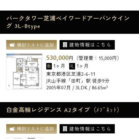
パークタワー芝浦ベイワードアーバンウイン
グ 3L-Btype
建物情報はこちら
検討リストに追加
530,000
円（管理費：
15,000
円）
1ヶ月
1ヶ月
敷
礼
東京都港区芝浦2-6-11
JR山手線「田町」駅 徒歩9分
2005年07月 / 3LDK / 86.65m²
白金高輪レジデンス A2タイプ（ﾒｿﾞﾈｯﾄ）
建物情報はこちら
検討リストに追加