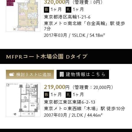
320,000
円（管理費：
0
円）
1ヶ月
1ヶ月
敷
礼
東京都港区高輪1-21-6
東京メトロ南北線「白金高輪」駅 徒歩
7分
2017年03月 / 1SLDK / 54.18m²
MFPRコート木場公園 Dタイプ
建物情報はこちら
検討リストに追加
219,000
円（管理費：
20,000
円）
1ヶ月
1ヶ月
敷
礼
東京都江東区東陽6-2-13
東京メトロ東西線「木場」駅 徒歩10分
2007年03月 / 2LDK / 44.46m²