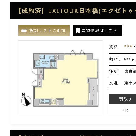
【成約済】EXETOUR日本橋(エグゼトゥ
検討リストに追加
建物情報はこちら
***
賃料
敷/礼
***ヶ
住所
東京都
交通
東京
間取り
1R