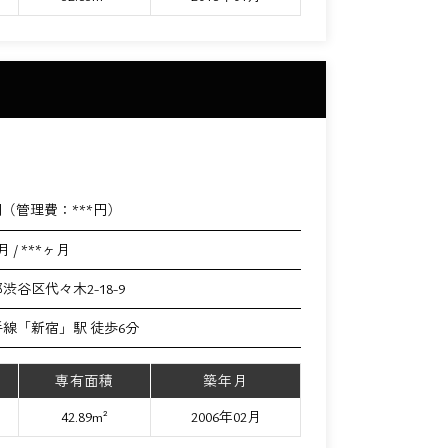
円（管理費：
***
円）
月 / ***ヶ月
渋谷区代々木2-18-9
手線「新宿」駅 徒歩6分
専有面積
築年月
42.89m²
2006年02月