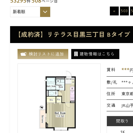
53295
508
件
ページ目
«
503
【成約済】リテラス目黒三丁目 Bタイプ
検討リストに追加
建物情報はこちら
***
賃料
敷/礼
***ヶ
住所
東京都
交通
JR山
間取り
1K