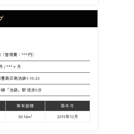
プ
円（管理費：
***
円）
月 / ***ヶ月
豊島区南池袋1-15-23
手線「池袋」駅 徒歩5分
専有面積
築年月
30.16m²
2015年12月