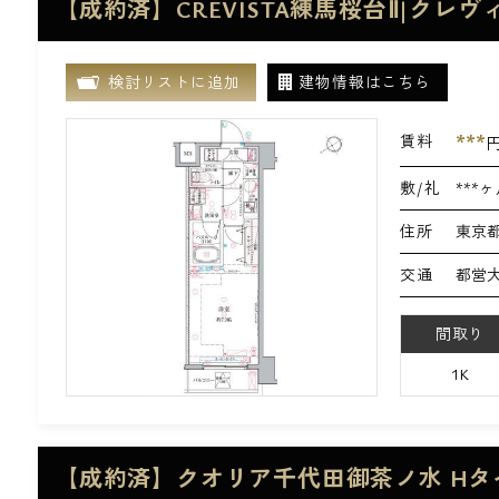
【成約済】CREVISTA練馬桜台Ⅱ|クレヴ
検討リストに追加
建物情報はこちら
***
賃料
敷/礼
***ヶ
住所
東京都
交通
都営大
間取り
1K
【成約済】クオリア千代田御茶ノ水 Hタ