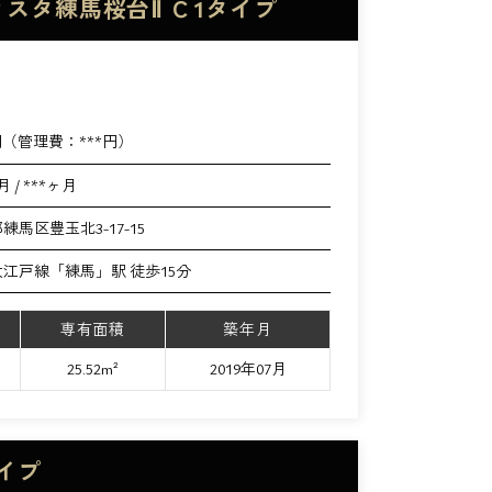
ィスタ練馬桜台Ⅱ Ｃ1タイプ
円（管理費：
***
円）
月 / ***ヶ月
練馬区豊玉北3-17-15
江戸線「練馬」駅 徒歩15分
専有面積
築年月
25.52m²
2019年07月
イプ