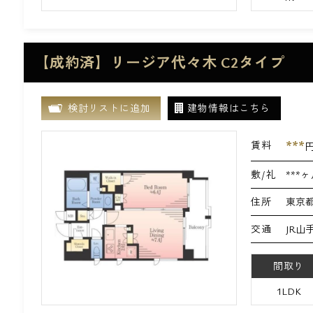
【成約済】リージア代々木 C2タイプ
検討リストに追加
建物情報はこちら
***
賃料
敷/礼
***ヶ
住所
東京都
交通
JR山
間取り
1LDK