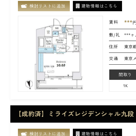
検討リストに追加
建物情報はこちら
***
賃料
敷/礼
***ヶ
住所
東京都
交通
東京
間取り
1K
【成約済】ミライズレジデンシャル九段
検討リストに追加
建物情報はこちら