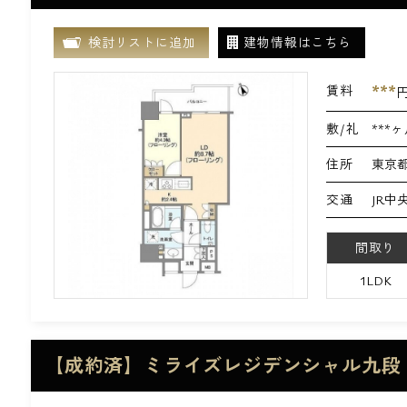
検討リストに追加
建物情報はこちら
***
賃料
敷/礼
***ヶ
住所
東京都
交通
JR中
間取り
1LDK
【成約済】ミライズレジデンシャル九段