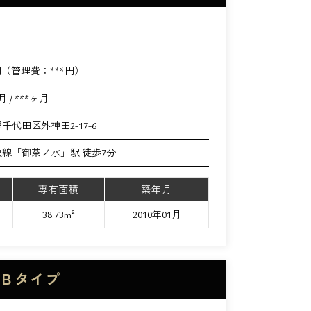
円（管理費：
***
円）
月 / ***ヶ月
千代田区外神田2-17-6
央線「御茶ノ水」駅 徒歩7分
専有面積
築年月
38.73m²
2010年01月
 Ｂタイプ