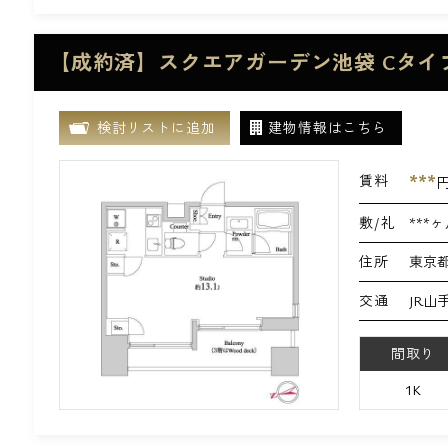
【成約済】スクエアガーデン池袋 Cタイ
検討リストに追加
建物情報はこちら
***
賃料
敷/礼
***ヶ
住所
東京都
交通
JR山
間取り
1K