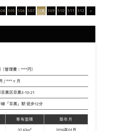
508
504
505
506
507
509
510
511
512
»
円（管理費：
***
円）
月 / ***ヶ月
目黒区目黒3-10-21
手線「目黒」駅 徒歩12分
専有面積
築年月
32.63m²
2016年01月