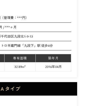
円（管理費：
***
円）
月 / ***ヶ月
千代田区九段北1-9-13
メトロ半蔵門線「九段下」駅 徒歩4分
専有面積
築年月
32.89m²
2016年04月
 Ａタイプ