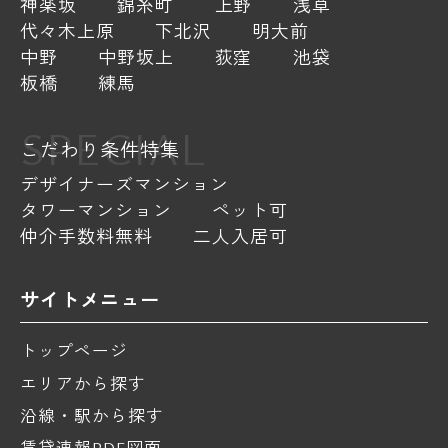
神楽坂
錦糸町
上野
浅草
代々木上原
下北沢
明大前
中野
中野坂上
荻窪
池袋
板橋
練馬
SPECIAL
こだわり条件特集
デザイナーズマンション
タワーマンション
ペット可
仲介手数料無料
二人入居可
サイトメニュー
トップページ
エリアから探す
沿線・駅から探す
賃貸速報PDF図面