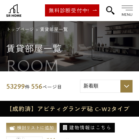
無料診断受付中!
MENU
トップページ
賃貸部屋一覧
賃貸部屋一覧
ROOM
53299
556
件
ページ目
【成約済】アビティグランデ砧 C-W2タイプ
建物情報はこちら
検討リストに追加