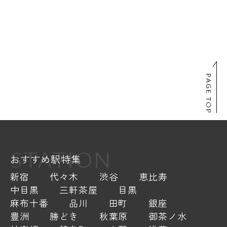
PAGE TOP
STATION
おすすめ駅特集
新宿
代々木
渋谷
恵比寿
中目黒
三軒茶屋
目黒
麻布十番
品川
田町
銀座
豊洲
勝どき
秋葉原
御茶ノ水