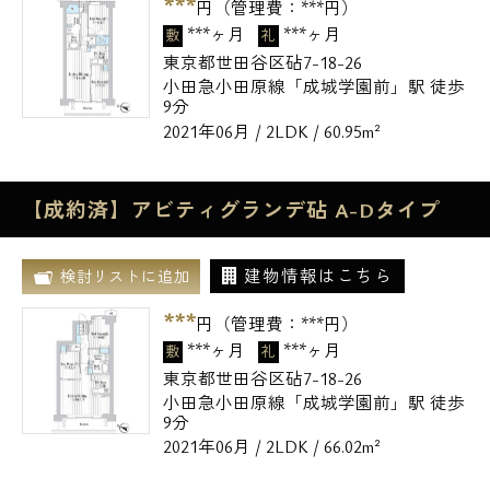
***
円（管理費：
***
円）
***ヶ月
***ヶ月
敷
礼
東京都世田谷区砧7-18-26
小田急小田原線「成城学園前」駅 徒歩
9分
2021年06月 / 2LDK / 60.95m²
【成約済】アビティグランデ砧 A-Dタイプ
建物情報はこちら
検討リストに追加
***
円（管理費：
***
円）
***ヶ月
***ヶ月
敷
礼
東京都世田谷区砧7-18-26
小田急小田原線「成城学園前」駅 徒歩
9分
2021年06月 / 2LDK / 66.02m²