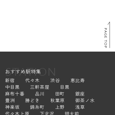
PAGE TOP
STATION
おすすめ駅特集
新宿
代々木
渋谷
恵比寿
中目黒
三軒茶屋
目黒
麻布十番
品川
田町
銀座
豊洲
勝どき
秋葉原
御茶ノ水
神楽坂
錦糸町
上野
浅草
代々木上原
下北沢
明大前