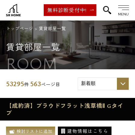
無料診断受付中!
MENU
トップページ
賃貸部屋一覧
賃貸部屋一覧
ROOM
53295
563
件
ページ目
【成約済】プラウドフラット浅草橋Ⅱ Gタイ
プ
建物情報はこちら
検討リストに追加