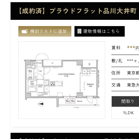
【成約済】プラウドフラット品川大井町 
検討リストに追加
建物情報はこちら
***
賃料
敷/礼
***ヶ
住所
東京都
交通
東急大
間取り
1LDK