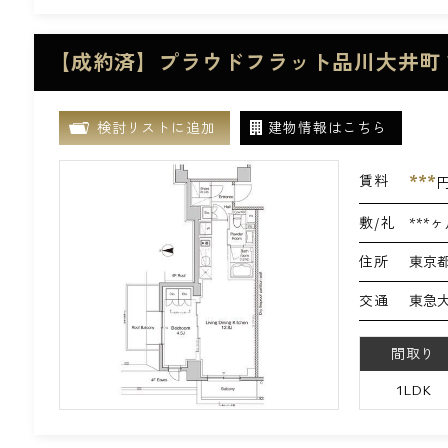
【成約済】プラウドフラット品川大井町 
検討リストに追加
建物情報はこちら
***
賃料
敷/礼
***ヶ
住所
東京都
交通
東急大
間取り
1LDK