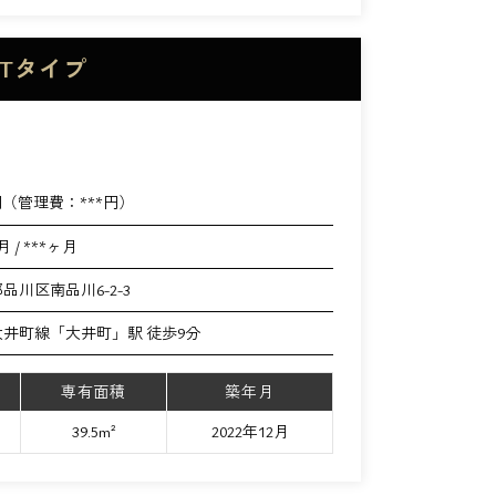
Tタイプ
円（管理費：
***
円）
月 / ***ヶ月
品川区南品川6-2-3
井町線「大井町」駅 徒歩9分
専有面積
築年月
39.5m²
2022年12月