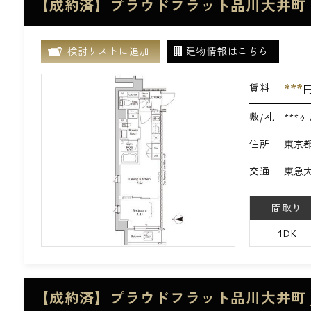
【成約済】プラウドフラット品川大井町 
検討リストに追加
建物情報はこちら
***
賃料
敷/礼
***ヶ
住所
東京都
交通
東急大
間取り
1DK
【成約済】プラウドフラット品川大井町 