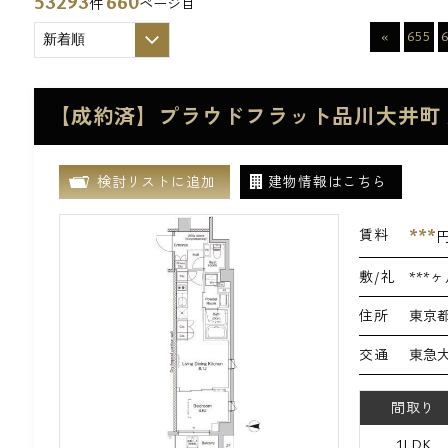
53293
660
件
ページ目
«
655
【成約済】プラウドフラット品川大井町 
検討リストに追加
建物情報はこちら
***
賃料
敷/礼
***ヶ
住所
東京都
交通
東急大
間取り
1LDK