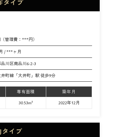
Fタイプ
円（管理費：
***
円）
月 / ***ヶ月
品川区南品川6-2-3
井町線「大井町」駅 徒歩9分
専有面積
築年月
30.53m²
2022年12月
Jタイプ