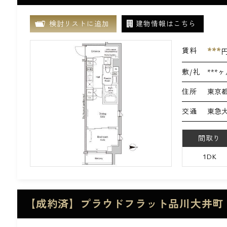
検討リストに追加
建物情報はこちら
***
賃料
敷/礼
***ヶ
住所
東京都
交通
東急大
間取り
1DK
【成約済】プラウドフラット品川大井町