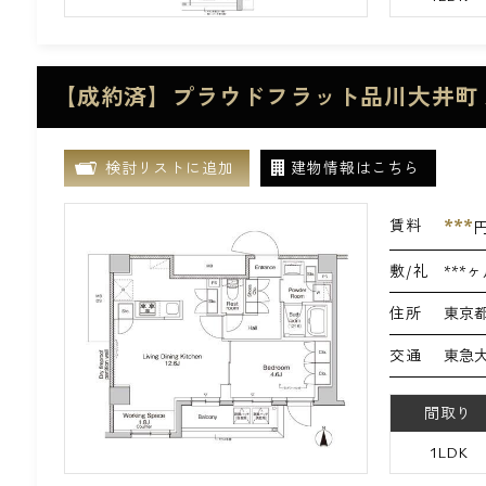
【成約済】プラウドフラット品川大井町 
検討リストに追加
建物情報はこちら
***
賃料
敷/礼
***ヶ
住所
東京都
交通
東急大
間取り
1LDK