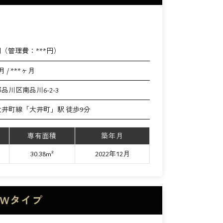
円（管理費：
***
円）
月 / ***ヶ月
品川区南品川6-2-3
井町線「大井町」駅 徒歩9分
専有面積
築年月
30.38m²
2022年12月
 Wタイプ