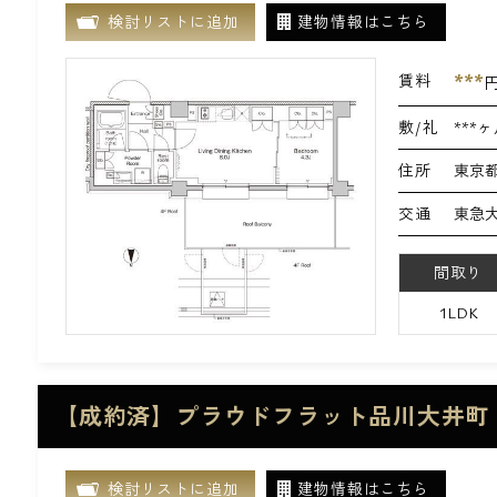
検討リストに追加
建物情報はこちら
***
賃料
敷/礼
***ヶ
住所
東京都
交通
東急大
間取り
1LDK
【成約済】プラウドフラット品川大井町 
検討リストに追加
建物情報はこちら