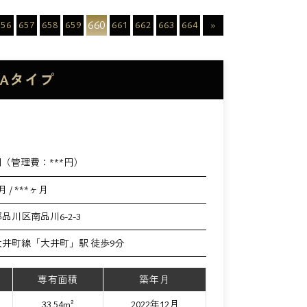
660
656
657
658
659
661
662
663
664
»
Aタイプ
円（管理費：
***
円）
月 / ***ヶ月
品川区南品川6-2-3
井町線「大井町」駅 徒歩9分
専有面積
築年月
33.54m²
2022年12月