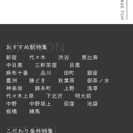
PAGE TOP
STATION
おすすめ駅特集
新宿
代々木
渋谷
恵比寿
中目黒
三軒茶屋
目黒
麻布十番
品川
田町
銀座
豊洲
勝どき
秋葉原
御茶ノ水
神楽坂
錦糸町
上野
浅草
代々木上原
下北沢
明大前
中野
中野坂上
荻窪
池袋
板橋
練馬
SPECIAL
こだわり条件特集