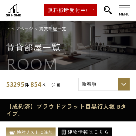
無料診断受付中!
MENU
トップページ
賃貸部屋一覧
賃貸部屋一覧
ROOM
53295
854
件
ページ目
【成約済】プラウドフラット目黒行人坂 Bタ
イプ.
建物情報はこちら
検討リストに追加