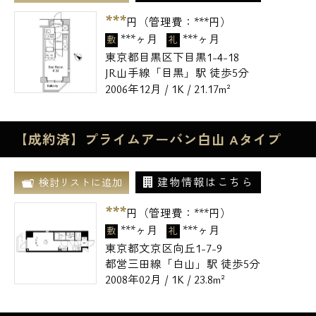
***
円（管理費：
***
円）
***ヶ月
***ヶ月
敷
礼
東京都目黒区下目黒1-4-18
JR山手線「目黒」駅 徒歩5分
2006年12月 / 1K / 21.17m²
【成約済】プライムアーバン白山 Aタイプ
建物情報はこちら
検討リストに追加
***
円（管理費：
***
円）
***ヶ月
***ヶ月
敷
礼
東京都文京区向丘1-7-9
都営三田線「白山」駅 徒歩5分
2008年02月 / 1K / 23.8m²