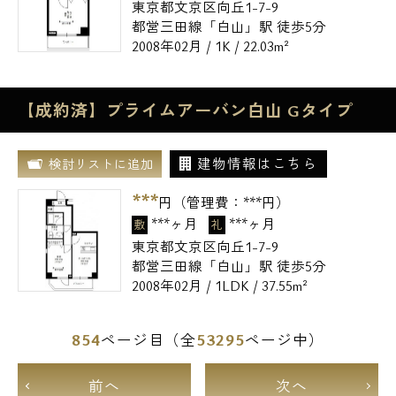
東京都文京区向丘1-7-9
都営三田線「白山」駅 徒歩5分
2008年02月 / 1K / 22.03m²
【成約済】プライムアーバン白山 Gタイプ
建物情報はこちら
検討リストに追加
***
円（管理費：
***
円）
***ヶ月
***ヶ月
敷
礼
東京都文京区向丘1-7-9
都営三田線「白山」駅 徒歩5分
2008年02月 / 1LDK / 37.55m²
854
53295
ページ目（全
ページ中）
前へ
次へ