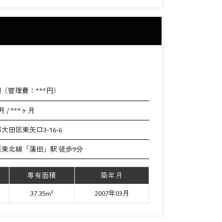
円（管理費：
***
円）
月 / ***ヶ月
大田区東矢口3-16-6
浜東北線「蒲田」駅 徒歩9分
専有面積
築年月
37.35m²
2007年03月