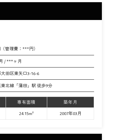
円（管理費：
***
円）
月 / ***ヶ月
大田区東矢口3-16-6
浜東北線「蒲田」駅 徒歩9分
専有面積
築年月
24.15m²
2007年03月