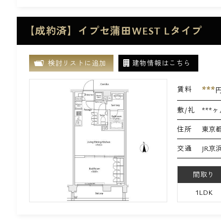
【成約済】イプセ蒲田WEST Lタイプ
検討リストに追加
建物情報はこちら
***
賃料
敷/礼
***ヶ
住所
東京都
交通
JR京
間取り
1LDK