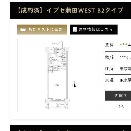
【成約済】イプセ蒲田WEST B2タイプ
検討リストに追加
建物情報はこちら
***
賃料
敷/礼
***ヶ
住所
東京都
交通
JR京
間取り
1R