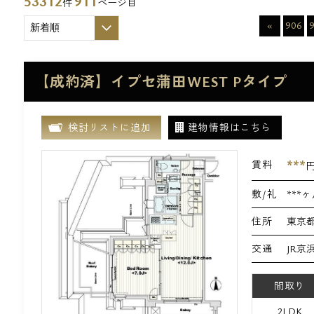
53312
911
件
ページ目
«
906
【成約済】イプセ蒲田WEST Pタイプ
検討リストに追加
建物情報はこちら
***
賃料
敷/礼
***ヶ
住所
東京都
交通
JR京
間取り
2LDK