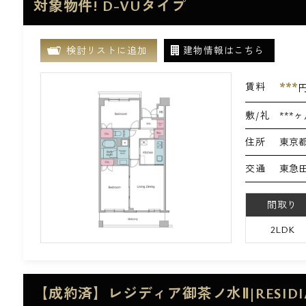
対象物件! D-VUタイプ
検討リストに追加
建物情報はこちら
***
賃料
敷/礼
***ヶ
住所
東京都
交通
東急田
間取り
2LDK
【成約済】レジディア御茶ノ水Ⅱ|RESIDI