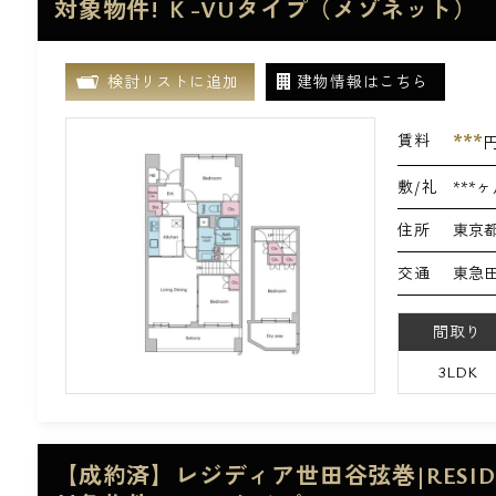
対象物件! Ｋ-VUタイプ（メゾネット）
検討リストに追加
建物情報はこちら
***
賃料
敷/礼
***ヶ
住所
東京都
交通
東急田
間取り
3LDK
【成約済】レジディア世田谷弦巻|RESI