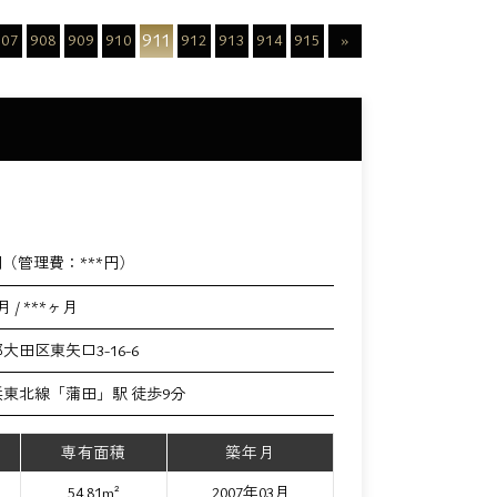
911
907
908
909
910
912
913
914
915
»
円（管理費：
***
円）
月 / ***ヶ月
大田区東矢口3-16-6
浜東北線「蒲田」駅 徒歩9分
専有面積
築年月
54.81m²
2007年03月