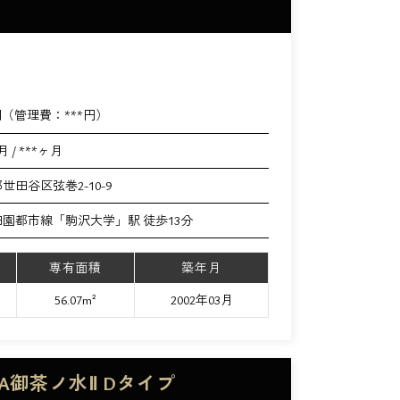
円（管理費：
***
円）
月 / ***ヶ月
世田谷区弦巻2-10-9
園都市線「駒沢大学」駅 徒歩13分
専有面積
築年月
56.07m²
2002年03月
A御茶ノ水Ⅱ Dタイプ