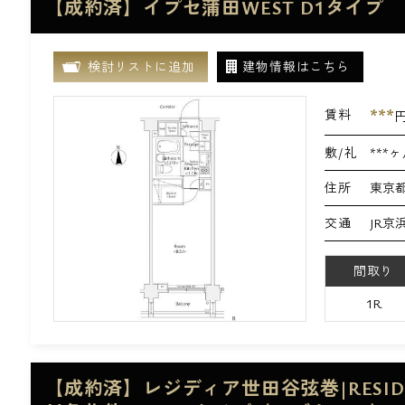
【成約済】イプセ蒲田WEST D1タイプ
検討リストに追加
建物情報はこちら
***
賃料
敷/礼
***ヶ
住所
東京都
交通
JR京
間取り
1R
【成約済】レジディア世田谷弦巻|RESI