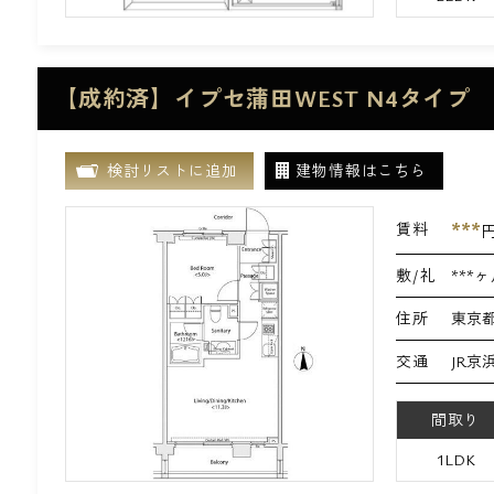
【成約済】イプセ蒲田WEST N4タイプ
検討リストに追加
建物情報はこちら
***
賃料
敷/礼
***ヶ
住所
東京都
交通
JR京
間取り
1LDK