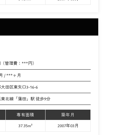
円（管理費：
***
円）
月 / ***ヶ月
大田区東矢口3-16-6
浜東北線「蒲田」駅 徒歩9分
専有面積
築年月
37.35m²
2007年03月