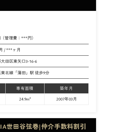
円（管理費：
***
円）
月 / ***ヶ月
大田区東矢口3-16-6
浜東北線「蒲田」駅 徒歩9分
専有面積
築年月
24.9m²
2007年03月
DIA世田谷弦巻|仲介手数料割引