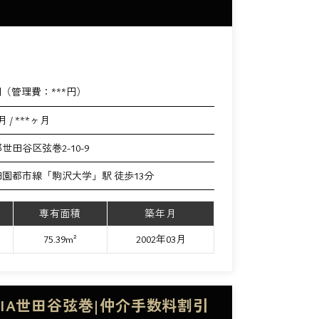
円（管理費：
***
円）
月 / ***ヶ月
世田谷区弦巻2-10-9
園都市線「駒沢大学」駅 徒歩13分
専有面積
築年月
75.39m²
2002年03月
DIA世田谷弦巻|仲介手数料割引