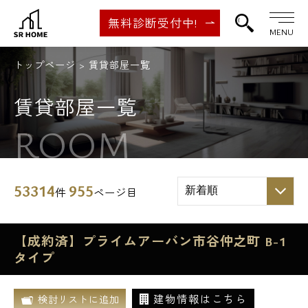
無料診断受付中!
MENU
トップページ
賃貸部屋一覧
賃貸部屋一覧
ROOM
53314
955
件
ページ目
【成約済】プライムアーバン市谷仲之町 B-1
タイプ
建物情報はこちら
検討リストに追加