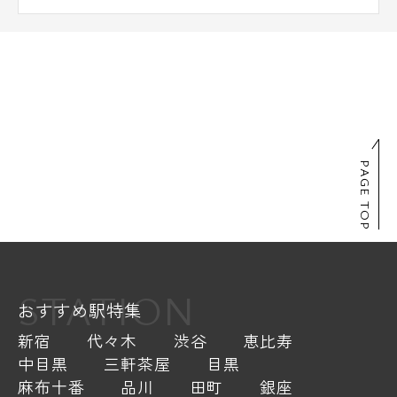
PAGE TOP
STATION
おすすめ駅特集
新宿
代々木
渋谷
恵比寿
中目黒
三軒茶屋
目黒
麻布十番
品川
田町
銀座