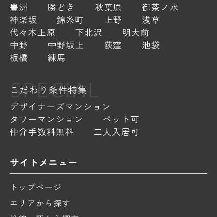
豊洲
勝どき
秋葉原
御茶ノ水
神楽坂
錦糸町
上野
浅草
代々木上原
下北沢
明大前
中野
中野坂上
荻窪
池袋
板橋
練馬
SPECIAL
こだわり条件特集
デザイナーズマンション
タワーマンション
ペット可
仲介手数料無料
二人入居可
サイトメニュー
トップページ
エリアから探す