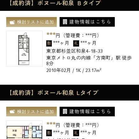
【成約済】ボヌール和泉 Ｂタイプ
建物情報はこちら
検討リストに追加
***
円（管理費：
***
円）
***ヶ月
***ヶ月
敷
礼
東京都杉並区和泉4-18-33
東京メトロ丸の内線「方南町」駅 徒歩
8分
2010年02月 / 1K / 23.17m²
【成約済】ボヌール和泉 Lタイプ
建物情報はこちら
検討リストに追加
***
円（管理費：
***
円）
***ヶ月
***ヶ月
敷
礼