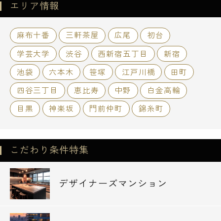
149,000
駅 /
円 / 1R
エリア情報
麻布十番
三軒茶屋
広尾
初台
学芸大学
渋谷
西新宿五丁目
新宿
池袋
六本木
笹塚
江戸川橋
田町
四谷三丁目
恵比寿
中野
白金高輪
目黒
神楽坂
門前仲町
錦糸町
こだわり条件特集
デザイナーズマンション