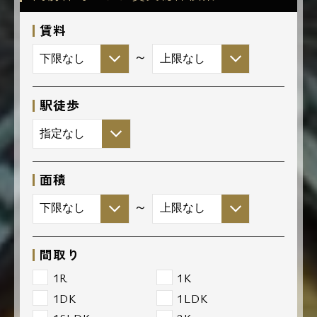
賃料
～
駅徒歩
面積
～
間取り
1R
1K
1DK
1LDK