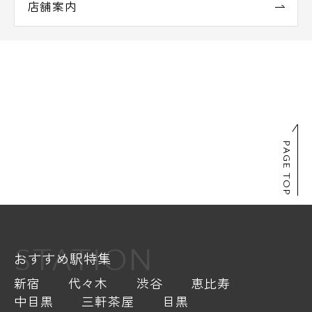
店舗案内
PAGE TOP
STATION
おすすめ駅特集
新宿
代々木
渋谷
恵比寿
中目黒
三軒茶屋
目黒