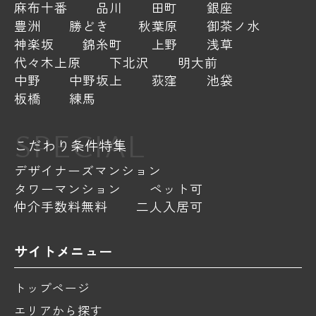
麻布十番
品川
田町
銀座
豊洲
勝どき
秋葉原
御茶ノ水
神楽坂
錦糸町
上野
浅草
代々木上原
下北沢
明大前
中野
中野坂上
荻窪
池袋
板橋
練馬
SPECIAL
こだわり条件特集
デザイナーズマンション
タワーマンション
ペット可
仲介手数料無料
二人入居可
サイトメニュー
トップページ
エリアから探す