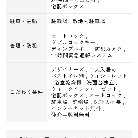
■企業・施設
宅配ボックス
文京大塚五郵便局6分
総合体育場6分
駐車・駐輪
駐輪場
,
敷地内駐車場
消防署7分
オートロック
,
東京都立大塚病院7分
ダブルロックキー
,
東池袋郵便局8分
管理・防犯
ディンプルキー
,
防犯カメラ
,
巣鴨警察署10分
24時間緊急通報システム
サンシャインシティ12分
デザイナーズ
,
二人入居可
,
区役所15分
バストイレ別
,
ウォシュレット
,
浴室乾燥機
,
洗面台独立
,
■その他
ウォークインクローゼット
,
こだわり条件
宅配ボックス
,
オートロック
,
春日通り沿い
駐車場
,
駐輪場
,
保証人不要
,
大塚台公園4分
インターネット無料
,
巣鴨公園11分
仲介手数料無料
不忍通り13分
電話でお問い合わせ