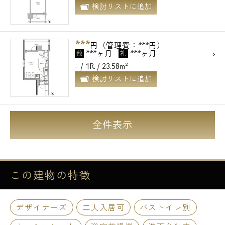
検討リストに追加
***
円（管理費：***円）
***ヶ月
***ヶ月
敷
礼
- / 1R / 23.58m²
検討リストに追加
全件表示
この建物の
特徴
デザイナーズ
二人入居可
バストイレ別