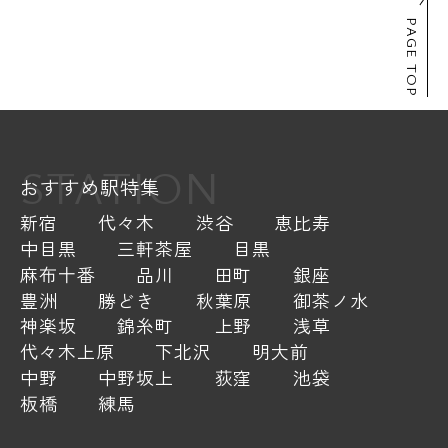
PAGE TOP
STATION
おすすめ駅特集
新宿
代々木
渋谷
恵比寿
中目黒
三軒茶屋
目黒
麻布十番
品川
田町
銀座
豊洲
勝どき
秋葉原
御茶ノ水
神楽坂
錦糸町
上野
浅草
代々木上原
下北沢
明大前
中野
中野坂上
荻窪
池袋
板橋
練馬