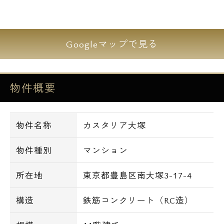
エレベーター(1基/監視カメラ付)
BS/CS・光ファイバーTV
Googleマップで見る
●カスタリア大塚の周辺環境】
物件概要
JR山手線 大塚駅の南口から出て
直進すると春日通りにでます。
物件名称
カスタリア大塚
豊島区立西巣鴨中学校のグラウンド側、
春日通り沿いにあるデザイナーズマンション
物件種別
マンション
が
カスタリア大塚です。
所在地
東京都豊島区南大塚3-17-4
■コンビニ・飲食店
構造
鉄筋コンクリート（RC造）
ニューヤマザキデイリーストア2分