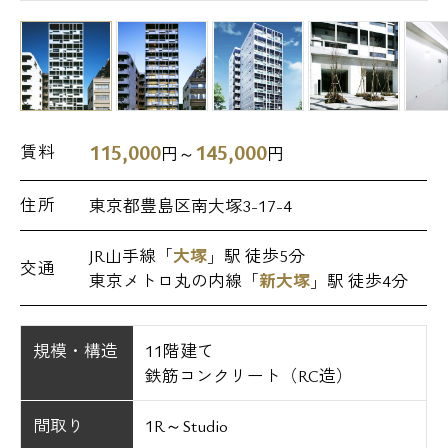
115,000
145,000
賃料
円～
円
住所
東京都豊島区南大塚3-17-4
JR山手線「
大塚
」駅 徒歩5分
交通
東京メトロ丸の内線「
新大塚
」駅 徒歩4分
規模・構造
11階建て
鉄筋コンクリート（RC造）
間取り
1R～Studio