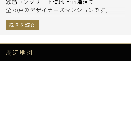
鉄筋コンクリート造地上11階建て
全70戸のデザイナーズマンションです。
●カスタリア大塚の設備
浴室換気乾燥機
耐震丁番付玄関ドア
タンクレスウォシュレットトイレ
周辺地図
2口ガスキッチン
ウォークインクロゼット
クロゼット
マルチメディアコンセント
宅配ボックス
監視カメラ
TVモニター付オートロック
ゴミ置場