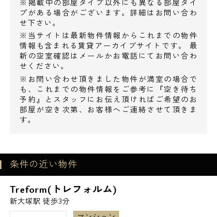
※掲載中の部屋タイプ以外にも異なる部屋タイ
プがある場合がございます。詳細はお問い合わ
その他、カスタリア大塚周辺のデザイナーズ
0120-500-529
せ下さい。
マンションを
※当サイトは最新物件情報からこれまでの物件
多数ご紹介可能です。
情報も含まれる賃貸アーカイブサイトです。 最
営業時間 10：00～18：00
新の空室確認はメールかお電話にてお問い合わ
当日の内見でも経験豊富なスタッフがご案内
せください。
致しますので
メールでお問い合わせ
※お問い合わせ頂きました物件が満室の場合で
エスアールホームまでお気軽にお問い合わせ
も、これまでの物件情報をご参考に『空き待ち
ください。
予約』とスタッフにお伝え頂ければご希望のお
お問い合わせ
部屋が空き次第、お客様へご連絡させて頂きま
す。
条件の近い物件
Treform(トレフォルム)
新大塚駅 徒歩3分
マンション