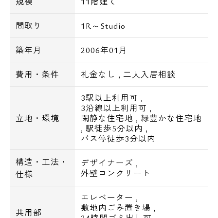
規模
11階建て
ミニストップ3分
ファミリーマート4分
間取り
1R～Studio
セブンイレブン4分
まいばすけっと4分
築年月
2006年01月
松屋4分
ローソン L5分
費用・条件
礼金なし
,
二人入居相談
マクドナルド6分
3駅以上利用可
,
3沿線以上利用可
,
■学校
立地・環境
閑静な住宅地
,
緑豊かな住宅地
西巣鴨第二保育園13分
,
駅徒歩5分以内
,
バス停徒歩3分以内
朋有小学校5分
西巣鴨中学校3分
構造・工法・
デザイナーズ
,
文京高等学校13分
外壁コンクリート
仕様
十文字高等学校13分
筑波大学 東京キャンパス20分
エレベーター
,
敷地内ごみ置き場
,
共用部
24時間ゴミ出し可
,