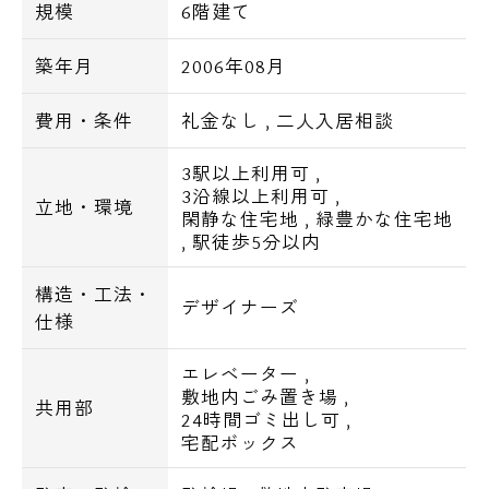
■ＢＳ・ＣＳ
規模
6階建て
■ＣＡＴＶ
築年月
2006年08月
■インターネット
費用・条件
礼金なし
,
二人入居相談
【周辺環境】
スーパーマーケット・・33m
3駅以上利用可
,
セブンイレブン・・105m
3沿線以上利用可
,
立地・環境
閑静な住宅地
,
緑豊かな住宅地
ファミリーマート・・262m
,
駅徒歩5分以内
ドラッグストアいわい・・238m
TSUTAYA・・212m
構造・工法・
デザイナーズ
仕様
エレベーター
,
敷地内ごみ置き場
,
共用部
24時間ゴミ出し可
,
宅配ボックス