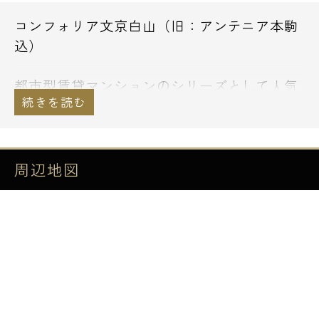
コンフォリア文京白山（旧：アンテニア本駒
込）
都市型賃貸マンションのシリーズとして人気
が高い『コンフォリア』
コンフォリア文京白山は、都営三田線の白山
駅が最寄り駅の高級賃貸マンションです。
周辺地図
ただ今礼金０ヶ月・敷金1ヶ月・当社限定で
【仲介手数料無料】でご案内中です。
山手エリアで人気の高い文京区、地下鉄の南
北線と三田線の駅が２駅ともに徒歩５分圏
内。