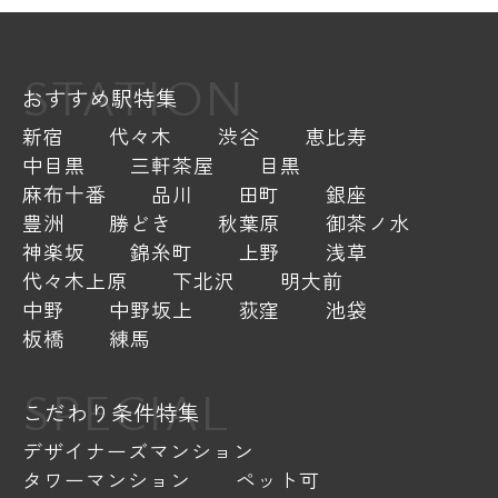
STATION
おすすめ駅特集
新宿
代々木
渋谷
恵比寿
中目黒
三軒茶屋
目黒
麻布十番
品川
田町
銀座
豊洲
勝どき
秋葉原
御茶ノ水
神楽坂
錦糸町
上野
浅草
代々木上原
下北沢
明大前
中野
中野坂上
荻窪
池袋
板橋
練馬
SPECIAL
こだわり条件特集
デザイナーズマンション
タワーマンション
ペット可