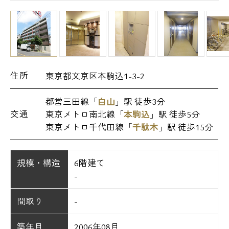
住所
東京都文京区本駒込1-3-2
都営三田線「
白山
」駅 徒歩3分
交通
東京メトロ南北線「
本駒込
」駅 徒歩5分
東京メトロ千代田線「
千駄木
」駅 徒歩15分
規模・構造
6階建て
-
間取り
-
築年月
2006年08月