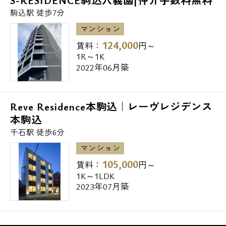
S-RESIDENCE駒込六義園|仲介手数料無料
駒込駅 徒歩7分
マンション
124,000
賃料：
円～
1R～1K
2022年06月築
Reve Residence本駒込｜レーヴレジデンス
本駒込
千石駅 徒歩6分
マンション
105,000
賃料：
円～
1K～1LDK
2023年07月築