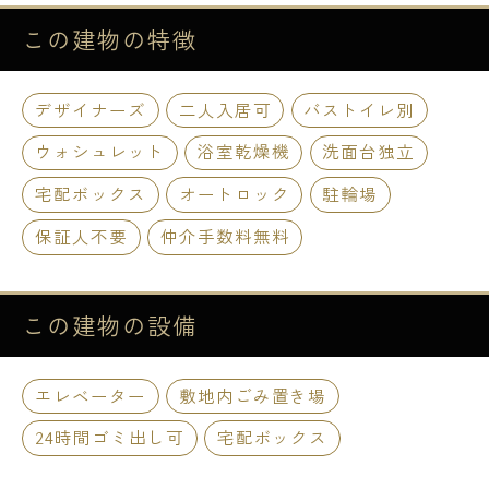
この建物の
特徴
デザイナーズ
二人入居可
バストイレ別
ウォシュレット
浴室乾燥機
洗面台独立
宅配ボックス
オートロック
駐輪場
保証人不要
仲介手数料無料
この建物の
設備
エレベーター
敷地内ごみ置き場
24時間ゴミ出し可
宅配ボックス