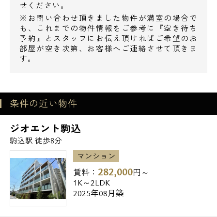
せください。
※お問い合わせ頂きました物件が満室の場合で
も、これまでの物件情報をご参考に『空き待ち
予約』とスタッフにお伝え頂ければご希望のお
部屋が空き次第、お客様へご連絡させて頂きま
す。
電話でお問い合わせ
条件の近い物件
0120-500-529
ジオエント駒込
営業時間 10：00～18：00
駒込駅 徒歩8分
マンション
メールでお問い合わせ
282,000
賃料：
円～
1K～2LDK
お問い合わせ
2025年08月築