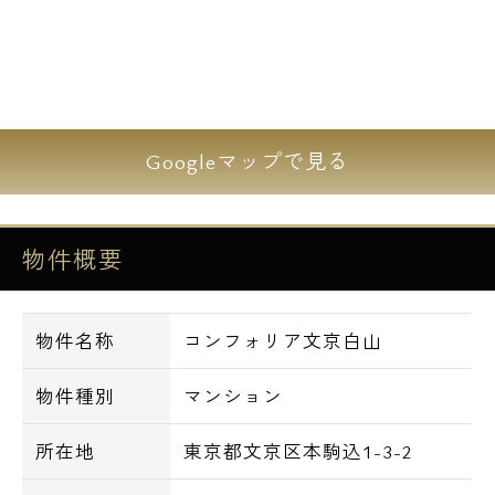
よりスタイリッシュに、より快適な住まいを
実現する高級賃貸レジデンス
【設備】
Googleマップで見る
■オートロック
■防犯カメラ
■宅配ボックス
物件概要
■ＴＶモニター付インターホン
■システムキッチン
物件名称
コンフォリア文京白山
■シャワートイレ
■浴室乾燥機
物件種別
マンション
■独立洗面化粧台（一部住戸）
■エアコン
所在地
東京都文京区本駒込1-3-2