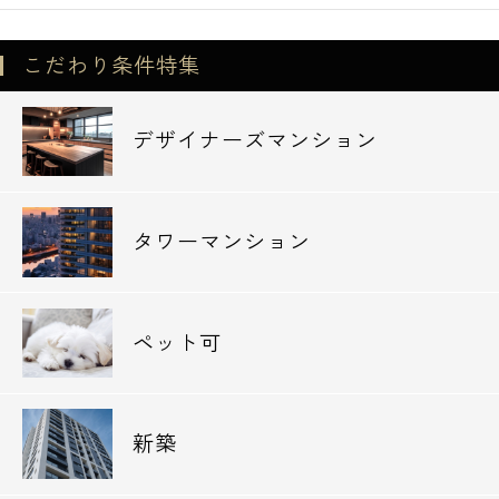
◆清水池公園‥172m
◆羅漢寺川緑道‥607m
こだわり条件特集
◆立会川緑‥617m
デザイナーズマンション
目黒区のペット可高級賃貸マンションは当社
エスアールホームにお任せ下さい。
また、他エリアの物件紹介や仲介手数料無料
タワーマンション
診断なども行っておりますのでお気軽にお問
い合わせ下さいませ。
ペット可
新築