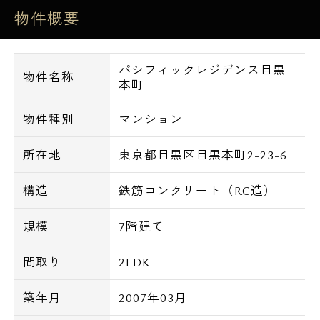
物件概要
歩圏内でバス通りもあり目黒駅までもバスで
1本のエリアです。
パシフィックレジデンス目黒
【設備詳細】
物件名称
本町
■オートロック
■TVモニター付インターホン
物件種別
マンション
■防犯カメラ
所在地
東京都目黒区目黒本町2-23-6
■宅配BOX
■エレベーター
構造
鉄筋コンクリート（RC造）
■敷地内にゴミ置き場（24時間ゴミ出し可）
規模
7階建て
■バス・トイレ別
■独立洗面台
間取り
2LDK
■追い焚き機能付き
■浴室換気乾燥機付き
築年月
2007年03月
■24時間換気システム