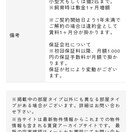
小型犬もしくは猫2匹まで。
◆サンドラッグ‥725m
※飼育時は敷金1ヶ月増額
◆マツモトキヨシ‥748m
※ご契約開始日より1年未満で
ご解約の場合は違約金として
飲食店
賃料1ヶ月分が掛かります。
備考
◆魚屋路‥305m
保証会社について
◆バーミヤン‥311m
※初回保証料以降、月額1.000
◆サイゼリヤ‥378m
円の保証手数料が月額で掛か
ります。
保証が社により変動がござい
小学校
ます。
◆目黒区立月光原小学校‥341m
◆目黒区立碑小学校‥384m
◆私立目黒星美学園小学校‥485m
※掲載中の部屋タイプ以外にも異なる部屋タイ
プがある場合がございます。詳細はお問い合わ
せ下さい。
幼稚園・保育園
※当サイトは最新物件情報からこれまでの物件
◆目黒区立第二ひもんや保育園‥118m
情報も含まれる賃貸アーカイブサイトです。 最
◆ひもんや保育園‥298m
新の空室確認はメールかお電話にてお問い合わ