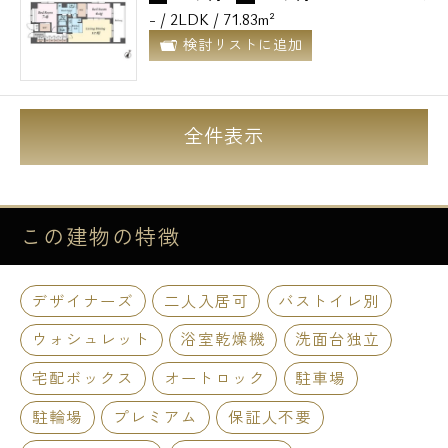
- / 2LDK / 71.83m²
検討リストに追加
全件表示
この建物の
特徴
デザイナーズ
二人入居可
バストイレ別
ウォシュレット
浴室乾燥機
洗面台独立
宅配ボックス
オートロック
駐車場
駐輪場
プレミアム
保証人不要