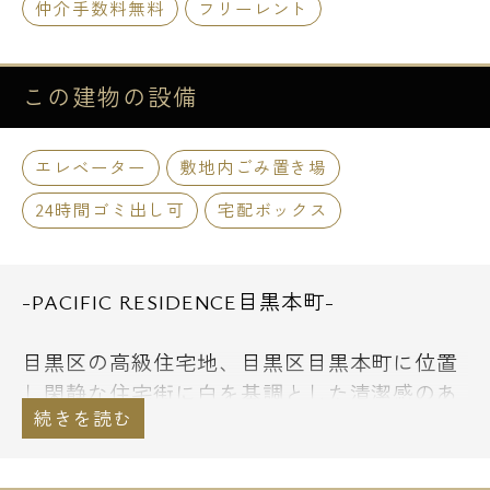
仲介手数料無料
フリーレント
この建物の
設備
エレベーター
敷地内ごみ置き場
24時間ゴミ出し可
宅配ボックス
-PACIFIC RESIDENCE目黒本町-
目黒区の高級住宅地、目黒区目黒本町に位置
し閑静な住宅街に白を基調とした清潔感のあ
る、
2LDK～3LDKの間取りが中心のファミリー向
け高級賃貸マンションがパシフィックレジデ