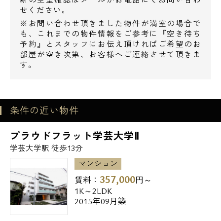
せください。
◆目黒区立げっこうはらこども園‥306m
※お問い合わせ頂きました物件が満室の場合で
も、これまでの物件情報をご参考に『空き待ち
郵便局
予約』とスタッフにお伝え頂ければご希望のお
◆目黒碑文谷二郵便局‥197m
部屋が空き次第、お客様へご連絡させて頂きま
す。
◆目黒本町郵便局‥432m
◆目黒鷹番郵便局‥554m
図書館
条件の近い物件
◆目黒区立目黒本町図書館‥418m
プラウドフラット学芸大学Ⅱ
学芸大学駅 徒歩13分
銀行
◆さわやか信用金庫‥448m
マンション
◆ゆうちょ銀行‥559m
357,000
賃料：
円～
1K～2LDK
◆三菱東京UFJ銀行‥727m
2015年09月築
公園