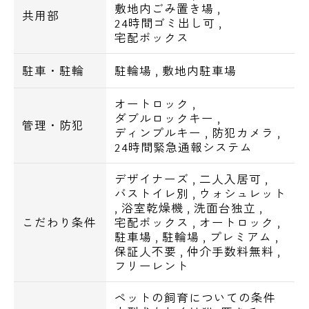
敷地内ごみ置き場
,
共用部
『交通アクセス』
24時間ゴミ出し可
,
東横線「学芸大学」 徒歩15分
宅配ボックス
山手線「目黒」 バス14分
駐車・駐輪
駐輪場
,
敷地内駐車場
東急目黒線「武蔵小山」 徒歩17分
オートロック
,
『周辺環境』
ダブルロックキー
,
管理・防犯
スーパー
電話でお問い合わせ
ディンプルキー
,
防犯カメラ
,
24時間緊急通報システム
◆イオンスタイル‥623m
0120-500-529
デザイナーズ
,
二人入居可
,
コンビニ
バストイレ別
,
ウォシュレット
営業時間 10：00～18：00
,
浴室乾燥機
,
洗面台独立
,
◆セブンイレブン‥204m
こだわり条件
宅配ボックス
,
オートロック
,
◆サークルK‥251m
駐車場
,
駐輪場
,
プレミアム
,
メールでお問い合わせ
◆ヤマザキショップ‥304m
保証人不要
,
仲介手数料無料
,
フリーレント
お問い合わせ
ドラッグストア
ペットの飼育についての条件
◆くすりセイジョー‥605m