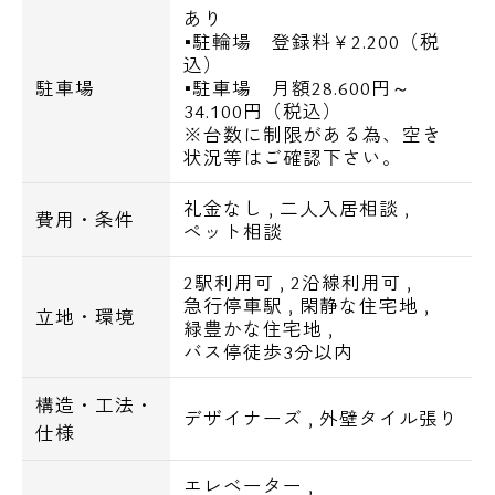
あり
■室内洗濯機置き場
■駐輪場 登録料￥2.200（税
■システムキッチン
込）
■ガスコンロ
駐車場
■駐車場 月額28.600円～
34.100円（税込）
■エアコン
※台数に制限がある為、空き
■フローリング
状況等はご確認下さい。
■クローゼット
礼金なし
,
二人入居相談
,
■シューズBOX
費用・条件
ペット相談
■CATV
2駅利用可
,
2沿線利用可
,
■光インターネット対応
急行停車駅
,
閑静な住宅地
,
立地・環境
緑豊かな住宅地
,
バス停徒歩3分以内
■駐輪場 登録料￥2.200（税込）
■駐車場 月額28.600円～34.100円（税込）
構造・工法・
デザイナーズ
,
外壁タイル張り
※台数に制限がある為、空き状況等はご確認
仕様
下さい。
エレベーター
,