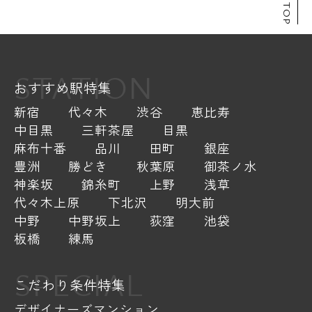
STATION
おすすめ駅特集
新宿
代々木
渋谷
恵比寿
中目黒
三軒茶屋
目黒
麻布十番
品川
田町
銀座
豊洲
勝どき
秋葉原
御茶ノ水
神楽坂
錦糸町
上野
浅草
代々木上原
下北沢
明大前
中野
中野坂上
荻窪
池袋
板橋
練馬
SPECIAL
こだわり条件特集
デザイナーズマンション