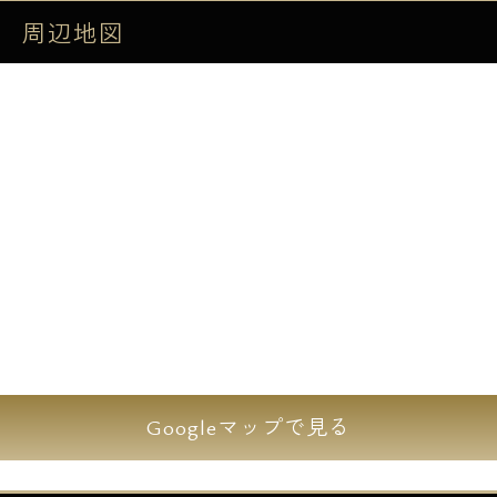
ンス目黒本町です。
周辺地図
敷地内には駐車場や駐輪場等も完備されてお
り、大切な乗り物を安全に保管できます。
※空き状況等についてはご確認下さい。
周辺は緑が多く、清水池公園なども172m に
位置しお子様との散歩コースにも最適なエリ
アです。
日用品が揃うスーパー・コンビニ・ドラッグ
ストアー等も徒歩圏内にあり生活環境も良好
です。
Googleマップで見る
交通アクセスについても東急東横線「学芸大
学」駅や東急目黒線「武蔵小山」駅までも徒