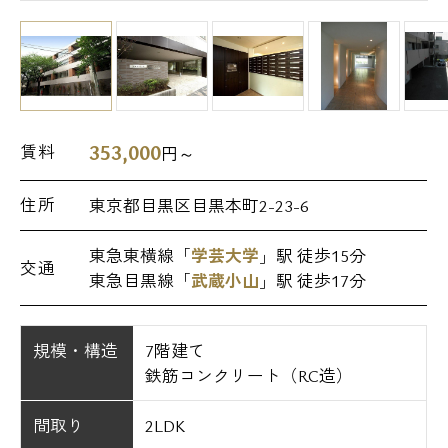
353,000
賃料
円～
住所
東京都目黒区目黒本町2-23-6
東急東横線「
学芸大学
」駅 徒歩15分
交通
東急目黒線「
武蔵小山
」駅 徒歩17分
規模・構造
7階建て
鉄筋コンクリート（RC造）
間取り
2LDK