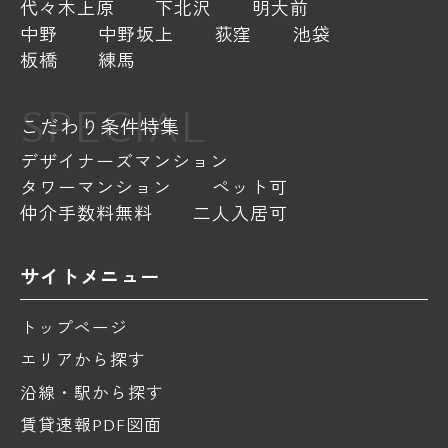
代々木上原
下北沢
明大前
中野
中野坂上
荻窪
池袋
板橋
練馬
SPECIAL
こだわり条件特集
デザイナーズマンション
タワーマンション
ペット可
仲介手数料無料
二人入居可
サイトメニュー
トップページ
エリアから探す
沿線・駅から探す
賃貸速報PDF図面