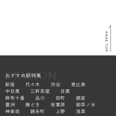
PAGE TOP
STATION
おすすめ駅特集
新宿
代々木
渋谷
恵比寿
中目黒
三軒茶屋
目黒
麻布十番
品川
田町
銀座
豊洲
勝どき
秋葉原
御茶ノ水
神楽坂
錦糸町
上野
浅草