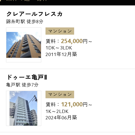
マツモトキヨシ亀戸北口店・・75m
お問い合わせ
クレアールフレスカ
マツモトキヨシ亀戸駅前店・・307m
錦糸町駅 徒歩8分
●レンタルビデオ
マンション
TSUTAYA亀戸店・・110m
254,000
賃料：
円～
1DK～3LDK
2011年12月築
●飲食店
なか卯亀戸店・・65m
モスバーガー亀戸店・・69m
ドゥーエ亀戸Ⅱ
らあめん花月嵐亀戸北口駅店・・138m
亀戸駅 徒歩7分
マンション
●病院
121,000
賃料：
円～
医療法人社団恵信会友仁病院・・144m
1K～2LDK
2024年06月築
●郵便局
江東亀戸郵便局・・290m