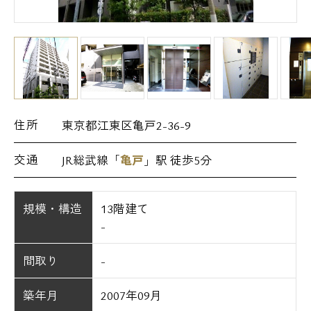
住所
東京都江東区亀戸2-36-9
交通
JR総武線「
亀戸
」駅 徒歩5分
規模・構造
13階建て
-
間取り
-
築年月
2007年09月