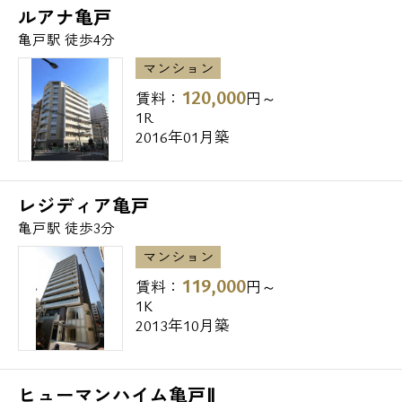
ルアナ亀戸
亀戸駅 徒歩4分
●銀行
三菱東京UFJ銀行亀戸北口支店・・56m
マンション
三菱東京UFJ銀行亀戸支店・・60m
120,000
賃料：
円～
りそな銀行亀戸支店・・94m
1R
2016年01月築
【交通】
レジディア亀戸
JR中央・総武線 亀戸駅 / 徒歩5分
亀戸駅 徒歩3分
東武亀戸線 亀戸駅 / 徒歩5分
マンション
東京メトロ半蔵門線 押上駅 / 徒歩21分
119,000
賃料：
円～
1K
○亀戸から主要駅までの所要時間○
2013年10月築
・東京駅へ 10分
・銀座駅へ 13分
・新宿駅へ 20分
ヒューマンハイム亀戸Ⅱ