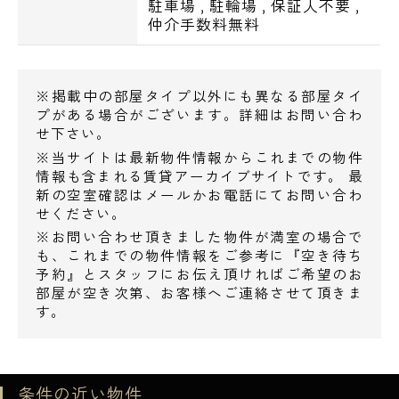
駐車場
,
駐輪場
,
保証人不要
,
仲介手数料無料
●ショッピングセンター
アトレ亀戸・・327m
※掲載中の部屋タイプ以外にも異なる部屋タイ
●スーパー
プがある場合がございます。詳細はお問い合わ
せ下さい。
まいばすけっと亀戸2丁目店・・37m
※当サイトは最新物件情報からこれまでの物件
肉のハナマサ亀戸店・・111m
情報も含まれる賃貸アーカイブサイトです。 最
業務スーパー亀戸店・・184m
新の空室確認はメールかお電話にてお問い合わ
せください。
※お問い合わせ頂きました物件が満室の場合で
●コンビニ
電話でお問い合わせ
も、これまでの物件情報をご参考に『空き待ち
ファミリーマート亀戸十三間通り店・・28m
予約』とスタッフにお伝え頂ければご希望のお
0120-500-529
ローソンストア100亀戸2丁目店・・31m
部屋が空き次第、お客様へご連絡させて頂きま
す。
セブンイレブン亀戸十三間通り店・・61m
営業時間 10：00～18：00
●ドラッグストア
メールでお問い合わせ
ココカラファイン亀戸店・・43m
条件の近い物件