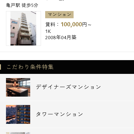
亀戸駅 徒歩5分
江東区の新築・高級賃貸・デザイナーズマン
マンション
ションは当社エスアールホームにお任せ下さ
100,000
賃料：
円～
い。
1K
2008年04月築
また「仲介手数料無料診断」や初期費用をお
手持ちの「クレジットカード」にてお支払い
頂けますのでお気軽にお問い合わせ下さい。
こだわり条件特集
デザイナーズマンション
タワーマンション