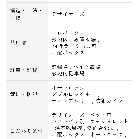
■エアコン
構造・工法・
デザイナーズ
■バストイレ別
仕様
■ＣＳ
エレベーター
,
敷地内ごみ置き場
,
■ＣＡＴＶ
共用部
24時間ゴミ出し可
,
■インターネット
宅配ボックス
■駐車場
駐輪場
,
バイク置場
,
駐車・駐輪
敷地内駐車場
月額：33,000円
オートロック
,
■バイク置場
管理・防犯
ダブルロックキー
,
ディンプルキー
,
防犯カメラ
月額：2,200円
デザイナーズ
,
ペット可
,
■駐輪場
バストイレ別
,
ウォシュレット
,
浴室乾燥機
,
洗面台独立
,
こだわり条件
宅配ボックス
,
オートロック
,
【周辺環境】