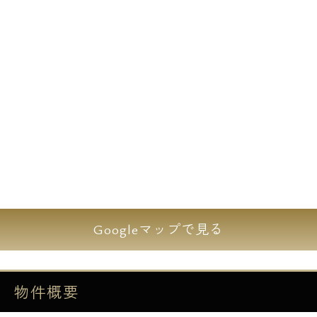
アトレ亀戸もあり休日も楽しめる住環境で
す。1R～1LDKの間取りプランで単身者や2人
入居にオススメの“パークキューブ亀戸”ペッ
トは小型犬または猫どちらか１匹まで飼育が
可能です。建物には不在時にも荷物の受け取
りが可能な宅配ボックス、安心セキュリティ
ーのオートロックと防犯カメラを完備。室内
にはゆっくりとバスタイムを楽しめる追炊き
機能付きお風呂、雨の日も気にせず洗濯物が
干せる浴室乾燥機、お料理も楽しめるシステ
ムキッチンなど設備も充実。
Googleマップで見る
エスアールホームでは仲介手数料最大無料！
初期費用をお持ちのクレジットカードで決済
物件概要
することが可能です。アメックス・JCB・
VISA・マスター・DISCOVERの利用が可能で