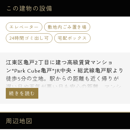
この建物の
設備
エレベーター
敷地内ごみ置き場
24時間ゴミ出し可
宅配ボックス
江東区亀戸2丁目に建つ高級賃貸マンショ
ン“Park Cube亀戸”JR中央・総武線亀戸駅より
徒歩5分の立地。駅からの距離も近く帰りが
遅い日や天気が悪い日も安心の距離。マンシ
ョン周辺には業務スーパーや24時間営業のス
ーパー「肉のハナマサ」がありお仕事帰りな
ど時間を気にせずお買い物ができるのも嬉し
いポイントです。コンビニ、ドラッグストア
周辺地図
もありますので日用品のお買い物はもちろん