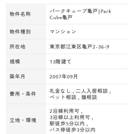
す。
パークキューブ亀戸|Park
物件名称
Cube亀戸
【設備】
物件種別
マンション
■オートロック
所在地
東京都江東区亀戸2-36-9
■宅配ボックス
■防犯カメラ
規模
13階建て
■エレベーター
■ゴミ置き場
築年月
2007年09月
■ＴＶモニター付インターホン
礼金なし
,
二人入居相談
,
費用・条件
ペット相談
,
猫相談
■システムキッチン
■シャワートイレ
2沿線利用可
,
■追焚付きセミオートバス
3沿線以上利用可
,
立地・環境
■独立洗面化粧台
駅徒歩5分以内
,
バス停徒歩3分以内
■浴室乾燥機