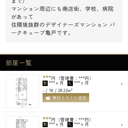
まで）
マンション周辺にも商店街、学校、病院
があって
住環境抜群のデザイナーズマンション パ
ークキューブ亀戸です。
部屋一覧
***
円（管理費：***円）
***ヶ月
***ヶ月
敷
礼
- / 1K / 28.22m²
検討リストに追加
***
円（管理費：***円）
***ヶ月
***ヶ月
敷
礼