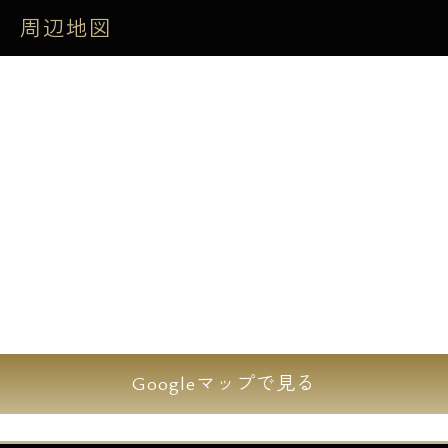
弊社エスアールホームからのご紹介で、【仲
周辺地図
介手数料60％OFF】にてご紹介可能です。
初期費用をお持ちのクレジットカードにて、
お支払いも可能で御座います。
オートロックや防犯カメラ、24時間利用可能
ゴミ置場を完備。機械式の駐車場もありま
す。
コンクリート打ちっ放しの外観、斬新的なデ
ザイン性、全住戸ウッドテラス付きです。
駅から近い立地でスーパーマーケットや、コ
ンビニエンスストアもあり、お買い物にも大
Googleマップで見る
変便利な住環境で御座います。
【設備一覧】