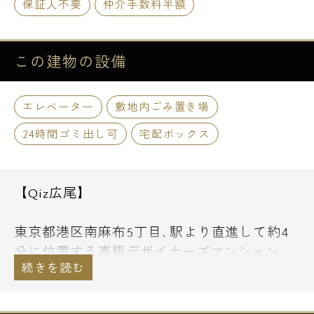
保証人不要
仲介手数料半額
この建物の
設備
エレベーター
敷地内ごみ置き場
24時間ゴミ出し可
宅配ボックス
【Qiz広尾】
東京都港区南麻布5丁目､駅より直進して約4
分に位置する高級デザイナーズマンション。
地上12階建て、外装内装共にコンクリート打
ちっぱなし、本格派デザイナーズ物件です。