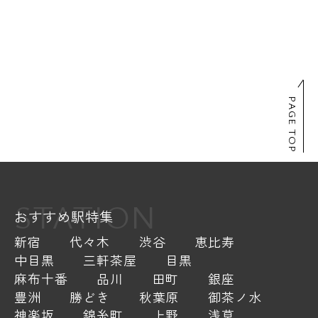
PAGE TOP
STATION
おすすめ駅特集
新宿
代々木
渋谷
恵比寿
中目黒
三軒茶屋
目黒
麻布十番
品川
田町
銀座
豊洲
勝どき
秋葉原
御茶ノ水
神楽坂
錦糸町
上野
浅草