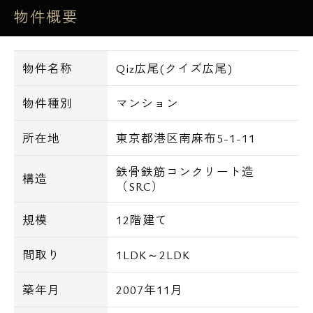
物件概要
オートロック､宅配BOX
TVモニター付インターホン､システムキッチ
ン､床暖房､洗濯乾燥機､独立洗面化粧台､追い
物件名称
Qiz広尾(クイズ広尾)
炊き機能付き､ウォシュレット､CS､スカパー
光
物件種別
マンション
駐車場：月額55,000～58,300円(税込)
所在地
東京都港区南麻布5-1-11
【交通アクセス一覧】
・東京メトロ日比谷線 広尾駅徒歩４分
鉄骨鉄筋コンクリート造
構造
（SRC）
・東京メトロ日比谷線 六本木駅徒歩１６分
・都営大江戸線 六本木駅徒歩１７分
規模
12階建て
【周辺環境一覧】
間取り
1LDK～2LDK
○ショッピングセンター
広尾プラザ・・539m
築年月
2007年11月
○スーパー