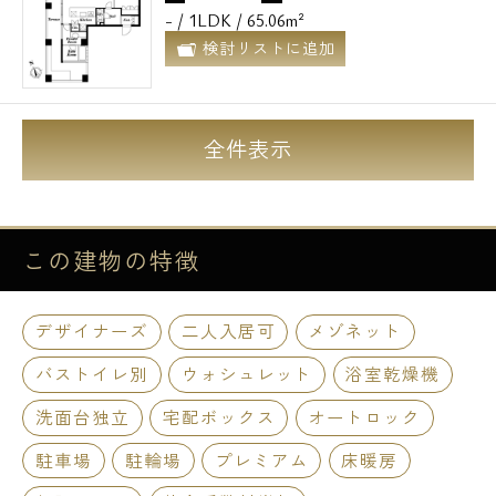
- / 1LDK / 65.06m²
検討リストに追加
全件表示
この建物の
特徴
デザイナーズ
二人入居可
メゾネット
バストイレ別
ウォシュレット
浴室乾燥機
洗面台独立
宅配ボックス
オートロック
駐車場
駐輪場
プレミアム
床暖房