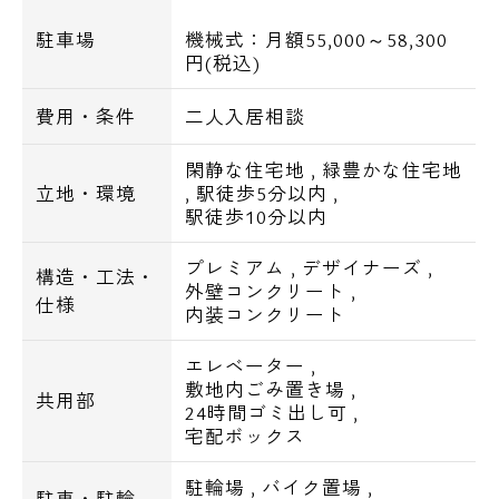
ザ・ガーデン自由が丘広尾店・・179m
駐車場
機械式：月額55,000～58,300
ナショナル麻布・・411m
円(税込)
成城石井西麻布店・・468m
費用・条件
二人入居相談
○コンビニ
ファミリーマート南麻布五丁目店・・70m
閑静な住宅地
,
緑豊かな住宅地
セブンイレブン港区西麻布3丁目店・・246m
立地・環境
,
駅徒歩5分以内
,
○ドラッグストア
駅徒歩10分以内
ドラッグ・オゾン広尾店・・484m
プレミアム
,
デザイナーズ
,
ヒノミ薬局広尾2号店・・530m
構造・工法・
外壁コンクリート
,
どらっぐぱぱす広尾店・・562m
仕様
電話でお問い合わせ
内装コンクリート
エレベーター
,
0120-500-529
敷地内ごみ置き場
,
共用部
24時間ゴミ出し可
,
営業時間 10：00～18：00
宅配ボックス
駐輪場
,
バイク置場
,
メールでお問い合わせ
駐車・駐輪