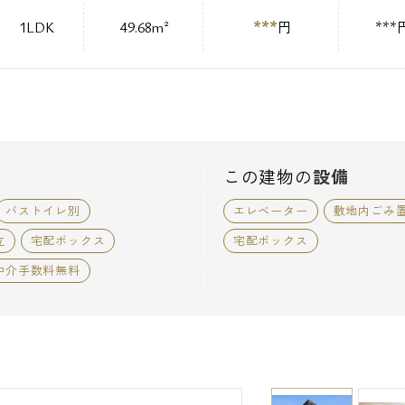
***
1LDK
49.68m²
円
***
この建物の
設備
バストイレ別
エレベーター
敷地内ごみ
立
宅配ボックス
宅配ボックス
仲介手数料無料