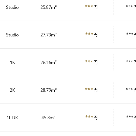
***
Studio
25.87m²
円
***
***
Studio
27.73m²
円
***
***
1K
26.16m²
円
***
***
2K
28.79m²
円
***
***
1LDK
45.3m²
円
***