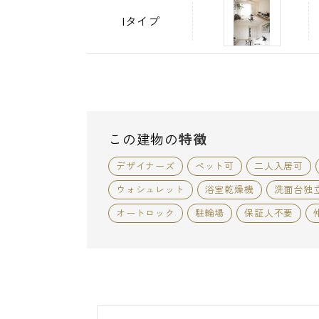
Iタイプ
この建物の
特徴
デザイナーズ
ペット可
二人入居可
ウォシュレット
浴室乾燥機
洗面台独
オートロック
駐輪場
保証人不要