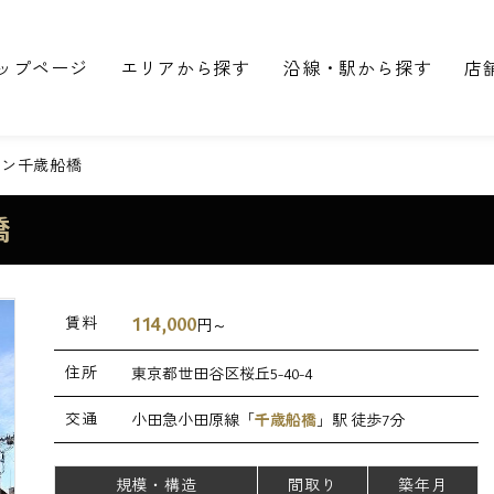
ップページ
エリアから探す
沿線・駅から探す
店
バン千歳船橋
橋
114,000
賃料
円～
住所
東京都世田谷区桜丘5-40-4
交通
小田急小田原線「
千歳船橋
」駅 徒歩7分
規模・構造
間取り
築年月