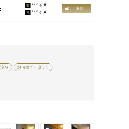
***ヶ月
敷
円
追加
***ヶ月
礼
置き場
24時間ゴミ出し可