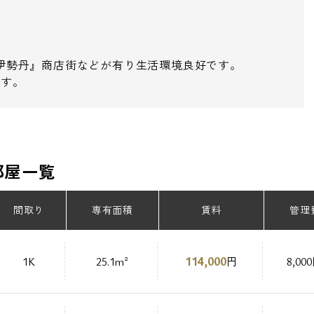
ズ伊勢丹』商店街などが有り生活環境良好です。
ます。
部屋一覧
間取り
専有面積
賃料
管理
114,000
1K
25.1m²
円
8,00