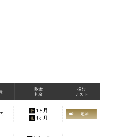
敷金
検討
費
礼金
リスト
1ヶ月
敷
0円
追加
1ヶ月
礼