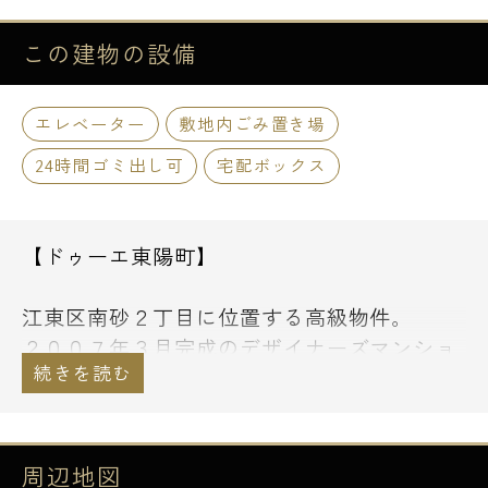
この建物の
設備
エレベーター
敷地内ごみ置き場
24時間ゴミ出し可
宅配ボックス
【ドゥーエ東陽町】
江東区南砂２丁目に位置する高級物件。
２００７年３月完成のデザイナーズマンショ
ン。
地上７階建て耐震性抜群の鉄筋コンクリート
造。
物件１階にはなんと２４時間営業のセブンイ
周辺地図