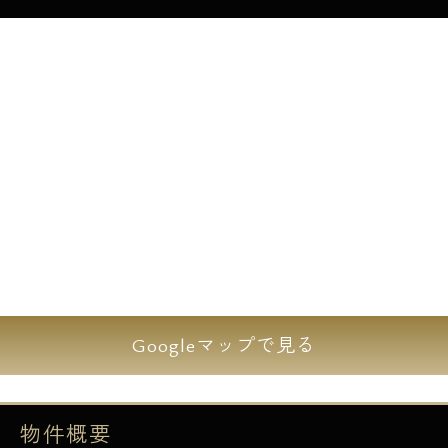
レブンがあります。
物件に御座いますのでいつでもお買い物可
能。
中々コンビニ完備の物件は御座いませんの
で、
大変お勧めです。
さらに物件となりにはスーパーがあり、
お近くには２４時間営業の西友やＴＳＵＴＹ
Ａに、
マツモトキヨシなど日常生活に欠かせないお
店が、
多数御座います。
Googleマップで見る
初めてのお一人暮らしに最適な物件です。
また、物件敷地内には駐車場やバイク置場
に、
物件概要
駐輪場もありお車やバイクをお持ちの方は必