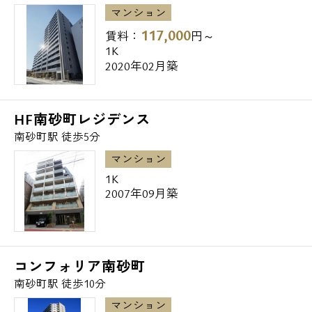
・飲食店
マンション
117,000
賃料：
円～
ファーストキッチン東陽町西友店 100m
1K
2020年02月築
ドトールコーヒーショップ東陽町店 310m
タリーズコーヒー南砂二丁目永代通り店
316m
HF南砂町レジデンス
南砂町駅 徒歩5分
※最後になりますが弊社では東京都２３区、
マンション
２３区外さらには関東全域並びに日本全国
1K
の、
2007年09月築
賃貸物件をご紹介可能で御座います。
全物件弊社からのご案内特典として、
契約金のみでは御座いますが、
コンフォリア南砂町
クレジットカード決済可能で御座います。
南砂町駅 徒歩10分
マンション