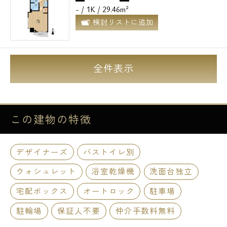
- / 1K / 29.46m²
検討リストに追加
全件表示
この建物の
特徴
デザイナーズ
バストイレ別
ウォシュレット
浴室乾燥機
洗面台独立
宅配ボックス
オートロック
駐車場
駐輪場
保証人不要
仲介手数料無料