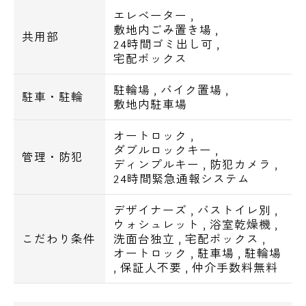
■宅配ロッカー
エレベーター
,
敷地内ごみ置き場
,
共用部
24時間ゴミ出し可
,
■浴室乾燥機
宅配ボックス
■温水洗浄便座
■IHコンロ
駐輪場
,
バイク置場
,
駐車・駐輪
■ウォシュレット
敷地内駐車場
■独立洗面台
オートロック
,
■エアコン
ダブルロックキー
,
管理・防犯
■ハンドシャワー付洗面台
ディンプルキー
,
防犯カメラ
,
24時間緊急通報システム
■エアコン
デザイナーズ
,
バストイレ別
,
■光ファイバー■CATV
ウォシュレット
,
浴室乾燥機
,
こだわり条件
洗面台独立
,
宅配ボックス
,
オートロック
,
駐車場
,
駐輪場
【周辺環境一覧】
,
保証人不要
,
仲介手数料無料
・ショッピングセンター