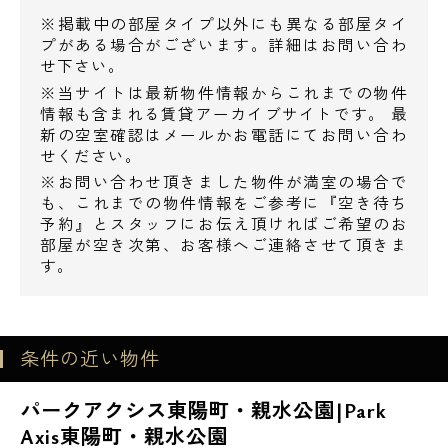
※掲載中の部屋タイプ以外にも異なる部屋タイ
東京イースト21 547m
プがある場合がございます。詳細はお問い合わ
せ下さい。
※当サイトは最新物件情報からこれまでの物件
・スーパー
情報も含まれる賃貸アーカイブサイトです。 最
新の空室確認はメールかお電話にてお問い合わ
スーパータイヨー東陽町店 35m
せください。
西友東陽町店 99m
※お問い合わせ頂きました物件が満室の場合で
も、これまでの物件情報をご参考に『空き待ち
まいばすけっと南砂2丁目店 375m
予約』とスタッフにお伝え頂ければご希望のお
電話でお問い合わせ
部屋が空き次第、お客様へご連絡させて頂きま
・コンビニ
す。
0120-500-529
セブンイレブン江東南砂2丁目店 2m
営業時間 10：00～18：00
セブンイレブン江東東陽4丁目店 178m
条件の近い物件
サンクス東陽4丁目店 272m
メールでお問い合わせ
パークアクシス東陽町・親水公園|Park
・ドラッグストア
Axis東陽町・親水公園