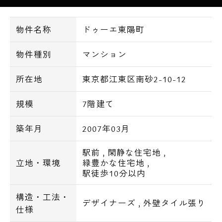
見です。
物件の設備面ですが２４時間セキュリティオ
物件名称
ドゥーエ東陽町
ートロックや、
防犯カメラを搭載。
物件種別
マンション
セキュリティ申し分なしの物件です。
その他にも２４時間ご利用可能な入居者様専
所在地
東京都江東区南砂2-10-12
用の、
ゴミステーションやお荷物の受け取りに、
規模
7階建て
欠かせない宅配ボックスを完備。
築年月
2007年03月
室内設備も大変充実のため弊社でも、
お勧めの物件です。
駅前
,
閑静な住宅地
,
立地・環境
緑豊かな住宅地
,
【設備一覧】
駅徒歩10分以内
構造・工法・
■モニター付インターホン
デザイナーズ
,
外壁タイル張り
仕様
■オートロック