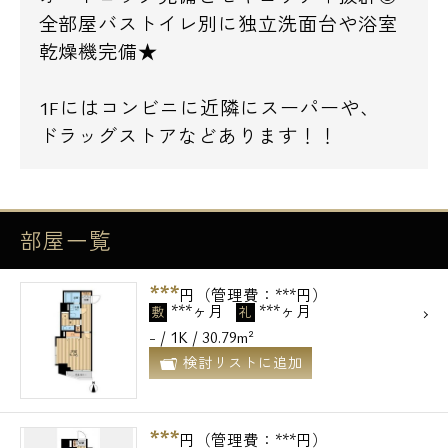
全部屋バストイレ別に独立洗面台や浴室
乾燥機完備★
1Fにはコンビニに近隣にスーパーや、
ドラッグストアなどあります！！
部屋一覧
***
円（管理費：***円）
***ヶ月
***ヶ月
敷
礼
- / 1K / 30.79m²
検討リストに追加
***
円（管理費：***円）