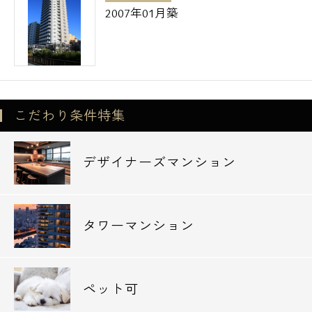
また、数多くの物件を弊社ご案内特典とし
2007年01月築
て、
仲介手数料無料や仲介手数料半額にて、
ご紹介可能で御座います。
（仲介手数料の有無はご相談下さいませ）
こだわり条件特集
是非一度弊社「エスアールホーム」まで、
お気軽にお問い合わせ下さいませ。
デザイナーズマンション
皆様からのお問い合わせを社員一同、
心よりお待ち申しております。
タワーマンション
ペット可