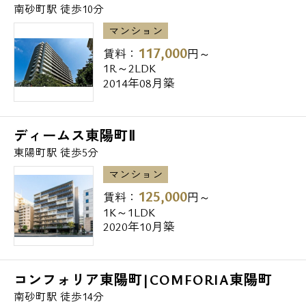
お問い合わせ
南砂町駅 徒歩10分
マツモトキヨシ東陽町店 36m
マンション
くすりのかねまん東陽町店 305m
117,000
賃料：
円～
薬局くすりの福太郎東陽町店 532m
1R～2LDK
2014年08月築
・ホームセンター
ディームス東陽町Ⅱ
ヤマダ電機テックランド江東南砂店 563m
東陽町駅 徒歩5分
ニトリ南砂店 597m
マンション
125,000
賃料：
円～
・レンタルビデオ
1K～1LDK
2020年10月築
TSUTAYA東陽町店 41m
ゲオ文教堂東陽町駅前店 415m
TSUTAYA南砂店 559m
コンフォリア東陽町|COMFORIA東陽町
南砂町駅 徒歩14分