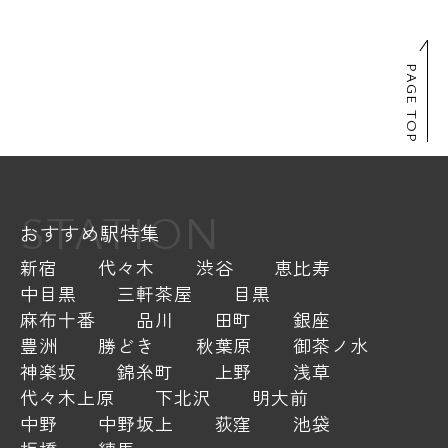
PAGE TOP
STATION
おすすめ駅特集
新宿
代々木
渋谷
恵比寿
中目黒
三軒茶屋
目黒
麻布十番
品川
田町
銀座
豊洲
勝どき
秋葉原
御茶ノ水
神楽坂
錦糸町
上野
浅草
代々木上原
下北沢
明大前
中野
中野坂上
荻窪
池袋