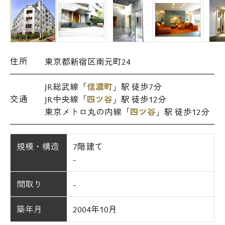
住所
東京都新宿区南元町24
JR総武線「
信濃町
」駅 徒歩7分
交通
JR中央線「
四ツ谷
」駅 徒歩12分
東京メトロ丸の内線「
四ツ谷
」駅 徒歩12分
規模・構造
7階建て
-
間取り
-
築年月
2004年10月