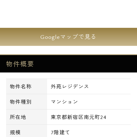
【設備】
■オートロック
■宅配ボックス
Googleマップで見る
■防犯カメラ
■エレベーター
■ゴミ置き場
物件概要
■グリル付システムキッチン
■食洗機
物件名称
外苑レジデンス
■オーブンレンジ
■浴室乾燥機
物件種別
マンション
■追炊きバス
■床暖房
所在地
東京都新宿区南元町24
■独立洗面化粧台
■エアコン
規模
7階建て