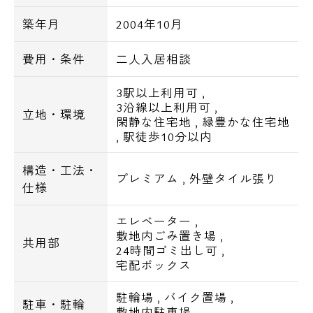
■バストイレ別
築年月
2004年10月
■ＢＳ
費用・条件
二人入居相談
■インターネット
3駅以上利用可
,
■駐車場
3沿線以上利用可
,
立地・環境
閑静な住宅地
,
緑豊かな住宅地
月額：55,000円（税込）
,
駅徒歩10分以内
■駐輪場
構造・工法・
プレミアム
,
外壁タイル張り
月額：220円（税込）
仕様
エレベーター
,
【周辺環境】
敷地内ごみ置き場
,
共用部
24時間ゴミ出し可
,
●スーパー
宅配ボックス
MARUSHO若葉店・・418m
駐輪場
,
バイク置場
,
マルエツプチ四谷二丁目店・・749m
駐車・駐輪
敷地内駐車場