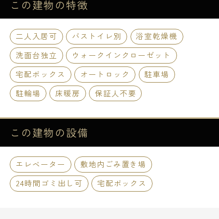
この建物の
特徴
二人入居可
バストイレ別
浴室乾燥機
洗面台独立
ウォークインクローゼット
宅配ボックス
オートロック
駐車場
駐輪場
床暖房
保証人不要
この建物の
設備
エレベーター
敷地内ごみ置き場
24時間ゴミ出し可
宅配ボックス