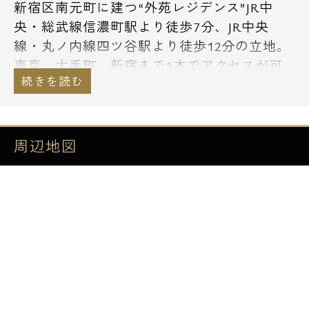
新宿区南元町に建つ“外苑レジデンス”JR中
央・総武線信濃町駅より徒歩7分、JR中央
線・丸ノ内線四ツ谷駅より徒歩12分の立地。
東京、大手町、新宿まで1本でアクセスが可
能です。マンション近くにはスーパー
「MARUSHO」やコンビニ、ドラッグストア
もあり日用品のお買い物にも便利な住環境で
す。飲食店も多く外食派の方にもオススメで
周辺地図
す！1LDK・2LDKの間取りプランで2人入居
やファミリーにも対応しています。
エスアールホームでは初期費用をお持ちのク
レジットカードで決済することが可能です。
アメックス・JCB・VISA・マスター・
DISCOVERの利用が可能です。