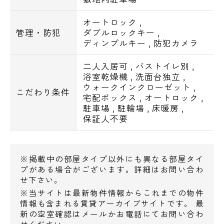
●コンビニ
電話でお問い合わせ
オートロック
,
管理・防犯
ダブルロックキー
,
ファミリーマート四谷若葉店・・378m
ディンプルキー
,
防犯カメラ
0120-500-529
ニューデイズ信濃町・・451m
ミニストップ信濃町駅南口店・・460m
二人入居可
,
バストイレ別
,
営業時間 10：00～18：00
浴室乾燥機
,
洗面台独立
,
ウォークインクローゼット
,
●ドラッグストア
こだわり条件
宅配ボックス
,
オートロック
,
メールでお問い合わせ
ファミリーマート＋薬ヒグチ四谷駅前店・・
駐車場
,
駐輪場
,
床暖房
,
741m
保証人不要
お問い合わせ
ココカラファイン四谷店・・751m
●飲食店
※掲載中の部屋タイプ以外にも異なる部屋タイ
プがある場合がございます。詳細はお問い合わ
プロント信濃町店・・458m
せ下さい。
中華食堂日高屋信濃町駅前店・・532m
※当サイトは最新物件情報からこれまでの物件
スターバックスコーヒー慶應義塾大学病院
情報も含まれる賃貸アーカイブサイトです。 最
店・・663m
新の空室確認はメールかお電話にてお問い合わ