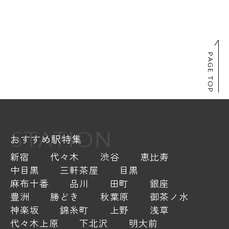
PAGE TOP
STATION
おすすめ駅特集
新宿
代々木
渋谷
恵比寿
中目黒
三軒茶屋
目黒
麻布十番
品川
田町
銀座
豊洲
勝どき
秋葉原
御茶ノ水
神楽坂
錦糸町
上野
浅草
代々木上原
下北沢
明大前