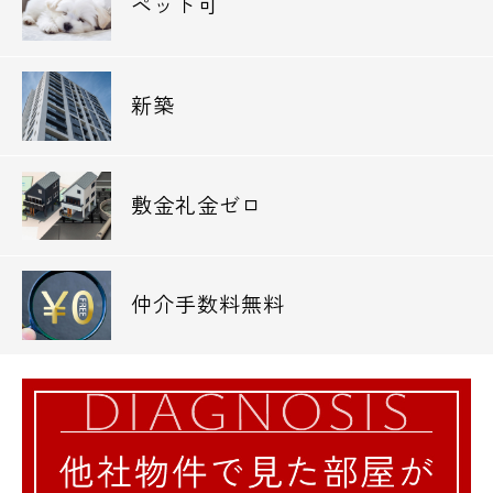
ペット可
●銀行
ゆうちょ銀行本店慶応義塾大学病院内出張
所・・668m
ゆうちょ銀行赤坂店・・709m
新築
三菱東京UFJ銀行青山通支店・・748m
●警察署・交番
敷金礼金ゼロ
赤坂警察署・・787m
●公園
仲介手数料無料
高橋是清翁記念公園・・715m
【交通】
JR中央・総武線 信濃町駅/徒歩7分
JR中央線・東京メトロ丸ノ内線 四ツ谷駅/徒