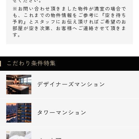
せください。
※お問い合わせ頂きました物件が満室の場合で
●病院
も、これまでの物件情報をご参考に『空き待ち
慶應義塾大学病院・・676m
予約』とスタッフにお伝え頂ければご希望のお
部屋が空き次第、お客様へご連絡させて頂きま
す。
●郵便局
四谷郵便局・・532m
赤坂郵便局・・709m
こだわり条件特集
ホテルニューオータニ内郵便局・・782m
●図書館
デザイナーズマンション
大東文化大学大学院法務研究科法科大学院図
書室・・466m
上智大学中央図書館・・779m
タワーマンション
慶應義塾大学信濃町メディアセンター北里記
念医学図書館・・788m