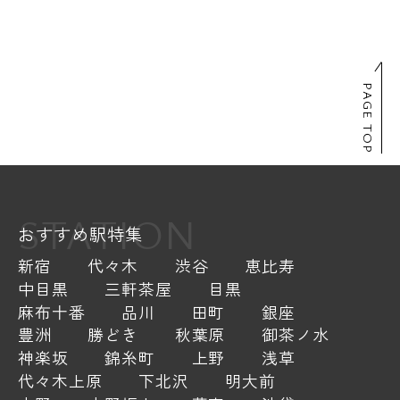
PAGE TOP
STATION
おすすめ駅特集
新宿
代々木
渋谷
恵比寿
中目黒
三軒茶屋
目黒
麻布十番
品川
田町
銀座
豊洲
勝どき
秋葉原
御茶ノ水
神楽坂
錦糸町
上野
浅草
代々木上原
下北沢
明大前