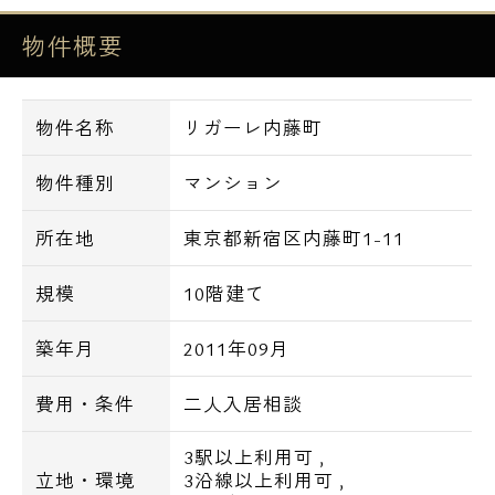
○交通○
物件概要
JR総武線 千駄ヶ谷駅 / 徒歩7分
物件名称
リガーレ内藤町
都営大江戸線 国立競技場駅 / 徒歩7分
物件種別
マンション
東京メトロ丸ノ内線 四谷三丁目駅 / 徒歩11分
所在地
東京都新宿区内藤町1-11
JR中央本線 信濃町駅 / 徒歩11分
規模
10階建て
築年月
2011年09月
○郵便局まで徒歩3分。
費用・条件
二人入居相談
○ファミリーマートまで徒歩6分。
○セブンイレブンまで徒歩7分。
3駅以上利用可
,
○国立競技場、東京体育館まで徒歩8分★
立地・環境
3沿線以上利用可
,