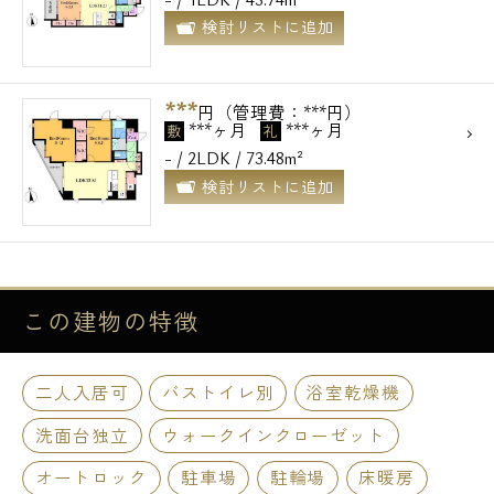
検討リストに追加
***
円（管理費：***円）
***ヶ月
***ヶ月
敷
礼
- / 2LDK / 73.48m²
検討リストに追加
この建物の
特徴
二人入居可
バストイレ別
浴室乾燥機
洗面台独立
ウォークインクローゼット
オートロック
駐車場
駐輪場
床暖房