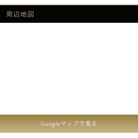
収納力抜群のウォークインクローゼット付の
お部屋もあります!!!
周辺地図
全室設備等ハイグレード仕様♪♪
5F以上はワンフロア1住戸でプライベートが
保てます☆☆
★================================
==================================
=============★
Googleマップで見る