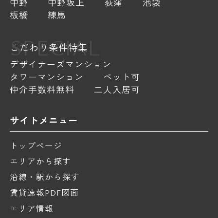
中野
中野坂上
荻窪
池袋
板橋
練馬
SPECIAL
こだわり条件特集
デザイナーズマンション
タワーマンション
ペット可
仲介手数料無料
二人入居可
サイトメニュー
トップページ
エリアから探す
沿線・駅から探す
賃貸速報PDF図面
エリア情報