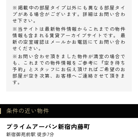
※掲載中の部屋タイプ以外にも異なる部屋タイ
電話でお問い合わせ
■5F以上はワンフロア1住戸なのでプライベー
プがある場合がございます。詳細はお問い合わ
トが保てます。
せ下さい。
0120-500-529
※当サイトは最新物件情報からこれまでの物件
情報も含まれる賃貸アーカイブサイトです。 最
営業時間 10：00～18：00
新の空室確認はメールかお電話にてお問い合わ
せください。
Equipment=========================
※お問い合わせ頂きました物件が満室の場合で
メールでお問い合わせ
も、これまでの物件情報をご参考に『空き待ち
==================================
予約』とスタッフにお伝え頂ければご希望のお
==============
お問い合わせ
部屋が空き次第、お客様へご連絡させて頂きま
す。
■オートロック
■エレベーター
条件の近い物件
■光ファイバー
■BS
プライムアーバン新宿内藤町
■CS
新宿御苑前駅 徒歩7分