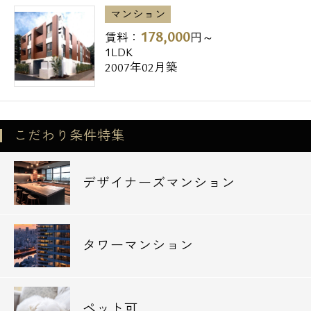
■駐輪場(13台)
マンション
■駐車場(平置き2台:42000円/月)
178,000
賃料：
円～
1LDK
■カラーモニター付インターフォン
2007年02月築
■フローリング
■エアコン
■浴室乾燥機
こだわり条件特集
■室内洗濯機置場
■独立洗面台
デザイナーズマンション
■システムキッチン(IHヒーター)
■床暖房
■カードキー採用
タワーマンション
==================================
ペット可