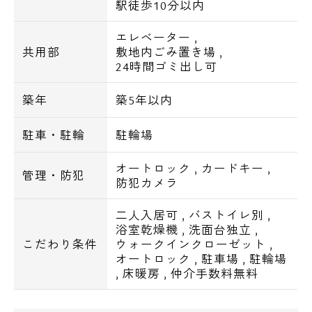
駅徒歩10分以内
○ミニストップまで徒歩8分。
エレベーター
,
共用部
敷地内ごみ置き場
,
24時間ゴミ出し可
Point==============================
築年
築5年以内
==================================
=============
駐車・駐輪
駐輪場
オートロック
,
カードキー
,
管理・防犯
防犯カメラ
■人気のIHクッキングヒーター、対面式キッ
チンを採用。
二人入居可
,
バストイレ別
,
浴室乾燥機
,
洗面台独立
,
■1号室タイプは収納力たっぷりのウォークイ
こだわり条件
ウォークインクローゼット
,
オートロック
,
駐車場
,
駐輪場
ンクローゼット付。
,
床暖房
,
仲介手数料無料
■全室ハイグレード仕様!!