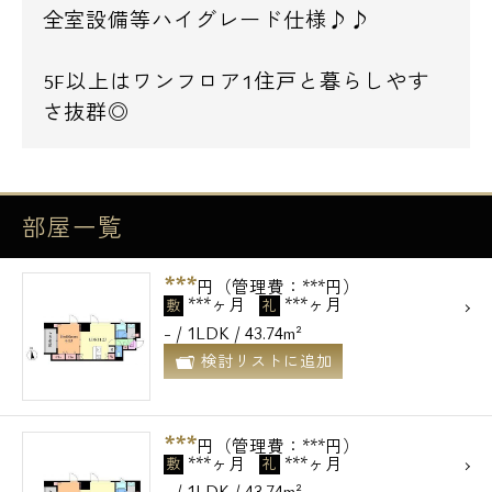
全室設備等ハイグレード仕様♪♪
5F以上はワンフロア1住戸と暮らしやす
さ抜群◎
部屋一覧
***
円（管理費：***円）
***ヶ月
***ヶ月
敷
礼
- / 1LDK / 43.74m²
検討リストに追加
***
円（管理費：***円）
***ヶ月
***ヶ月
敷
礼
- / 1LDK / 43.74m²