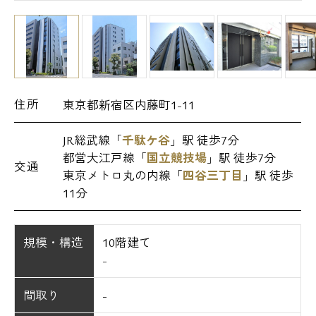
住所
東京都新宿区内藤町1-11
JR総武線「
千駄ケ谷
」駅 徒歩7分
都営大江戸線「
国立競技場
」駅 徒歩7分
交通
東京メトロ丸の内線「
四谷三丁目
」駅 徒歩
11分
規模・構造
10階建て
-
間取り
-