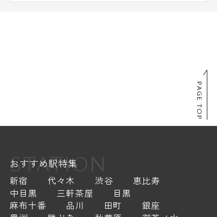
PAGE TOP
STATION
おすすめ駅特集
新宿
代々木
渋谷
恵比寿
中目黒
三軒茶屋
目黒
麻布十番
品川
田町
銀座