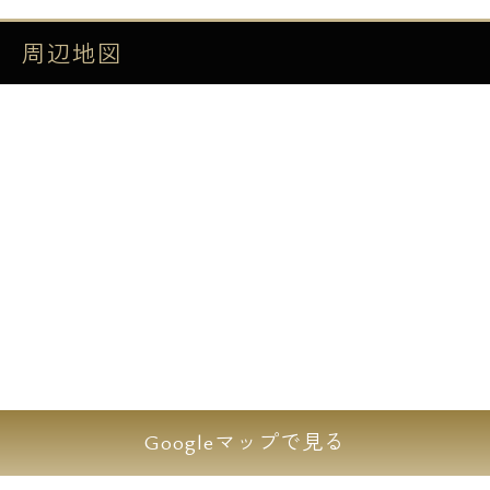
エスアールホームでは仲介手数料最大無料！
周辺地図
初期費用をお持ちのクレジットカードで決済
することが可能です。アメックス・JCB・
VISA・マスター・DISCOVERの利用が可能で
す。
【設備】
■オートロック
■防犯カメラ
■宅配ボックス
■エレベーター
■ゴミ置き場
Googleマップで見る
■ＴＶモニター付インターホン