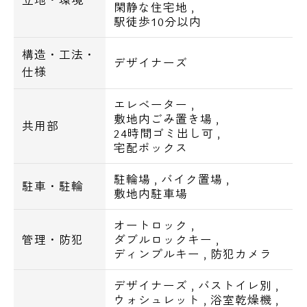
閑静な住宅地
,
登録料：3,300円
駅徒歩10分以内
■バイク置場
構造・工法・
デザイナーズ
月額：6,600円
仕様
エレベーター
,
【周辺環境】
敷地内ごみ置き場
,
共用部
24時間ゴミ出し可
,
■金融機関
宅配ボックス
駐輪場
,
バイク置場
,
東京東信用金庫かっぱ橋支店1分
駐車・駐輪
敷地内駐車場
東上野六郵便局1分
上野七郵便局6分
オートロック
,
管理・防犯
ダブルロックキー
,
みずほ銀行7分
ディンプルキー
,
防犯カメラ
常陽銀行12分
デザイナーズ
,
バストイレ別
,
■コンビニ・スーパー・飲食系
ウォシュレット
,
浴室乾燥機
,