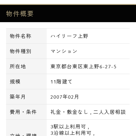
■浴室換気乾燥機
物件概要
■追い焚き機能(1LDKのみ)
■シャワートイレ
■システムキッチン
物件名称
ハイリーフ上野
■独立洗面化粧台
■バストイレ別
物件種別
マンション
■エアコン
所在地
東京都台東区東上野6-27-5
■ＢＳ・ＣＳ
■ＣＡＴＶ
規模
11階建て
■インターネット
築年月
2007年02月
■駐車場
費用・条件
礼金・敷金なし
,
二人入居相談
月額：33,000円
3駅以上利用可
,
■駐輪場
3沿線以上利用可
,
立地・環境