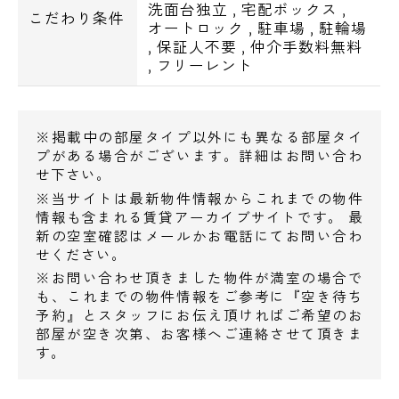
洗面台独立
,
宅配ボックス
,
こだわり条件
オートロック
,
駐車場
,
駐輪場
マルエツ 東上野店4分
,
保証人不要
,
仲介手数料無料
まいばすけっと6分
,
フリーレント
ローソン9分
ファミリーマート10分
ライフ11分
※掲載中の部屋タイプ以外にも異なる部屋タイ
プがある場合がございます。詳細はお問い合わ
せ下さい。
■学校・教育
※当サイトは最新物件情報からこれまでの物件
情報も含まれる賃貸アーカイブサイトです。 最
上野学園大学図書館3分
新の空室確認はメールかお電話にてお問い合わ
せください。
駒形中学校3分
※お問い合わせ頂きました物件が満室の場合で
台東区立上野小学校3分
も、これまでの物件情報をご参考に『空き待ち
区立松葉小学校6分
予約』とスタッフにお伝え頂ければご希望のお
部屋が空き次第、お客様へご連絡させて頂きま
岩倉高等学校8分
す。
■企業・施設