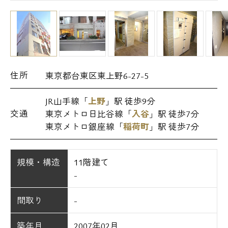
住所
東京都台東区東上野6-27-5
JR山手線「
上野
」駅 徒歩9分
交通
東京メトロ日比谷線「
入谷
」駅 徒歩7分
東京メトロ銀座線「
稲荷町
」駅 徒歩7分
規模・構造
11階建て
-
間取り
-
築年月
2007年02月