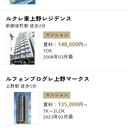
浅草寺病院16分
ルクレ東上野レジデンス
【交通】
新御徒町駅 徒歩2分
マンション
JR山手線 上野駅/徒歩9分
148,000
東京メトロ日比谷線 入谷駅/徒歩7分
賃料：
円～
1DK
東京メトロ銀座線 稲荷町駅/徒歩7分
2008年03月築
～台東区の高級賃貸マンション・デザイナー
ズマンション～
ルフォンプログレ上野マークス
その他のエリアも含めお気軽にエスアールホ
上野駅 徒歩5分
ームまでお問い合わせ下さい。
マンション
135,000
賃料：
円～
1K～2LDK
2023年02月築