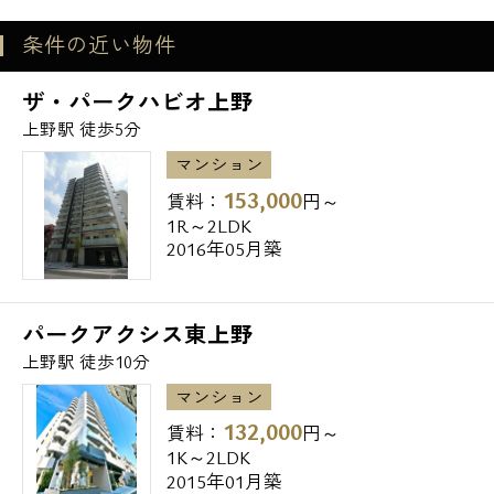
条件の近い物件
台東区立清島温水プール4分
ドン・キホーテ 浅草店10分
電話でお問い合わせ
ザ・パークハビオ上野
アトレ上野13分
上野駅 徒歩5分
0120-500-529
花やしき13分
マンション
上野の森美術館16分
営業時間 10：00～18：00
153,000
上野動物園24分
賃料：
円～
1R～2LDK
2016年05月築
メールでお問い合わせ
■医療・その他
お問い合わせ
北上野診療所5分
パークアクシス東上野
下谷警察署6分
上野駅 徒歩10分
上野消防署8分
マンション
台東区役所8分
132,000
賃料：
円～
上野警察署9分
1K～2LDK
浅草寺15分
2015年01月築