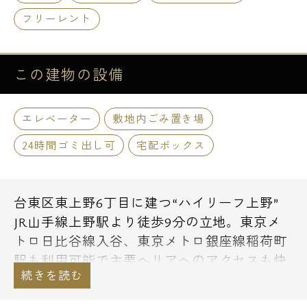
フリーレント
この建物の
設備
エレベーター
敷地内ごみ置き場
24時間ゴミ出し可
宅配ボックス
台東区東上野6丁目に建つ“ハイリーフ上野”
JR山手線上野駅より徒歩9分の立地。東京メ
トロ日比谷線入谷、東京メトロ銀座線稲荷町
駅も利用可能で主要へリアへのアクセスも快
適。1R・1LDKの間取りプランで単身者や2人
入居にオススメです。