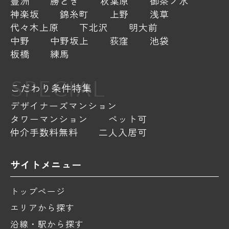
豊洲
勝どき
秋葉原
御茶ノ水
神楽坂
錦糸町
上野
浅草
代々木上原
下北沢
明大前
中野
中野坂上
荻窪
池袋
板橋
練馬
SPECIAL
こだわり条件特集
デザイナーズマンション
タワーマンション
ペット可
仲介手数料無料
二人入居可
サイトメニュー
トップページ
エリアから探す
沿線・駅から探す