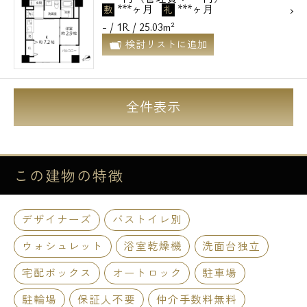
***ヶ月
***ヶ月
敷
礼
- / 1R / 25.03m²
検討リストに追加
全件表示
この建物の
特徴
デザイナーズ
バストイレ別
ウォシュレット
浴室乾燥機
洗面台独立
宅配ボックス
オートロック
駐車場
駐輪場
保証人不要
仲介手数料無料