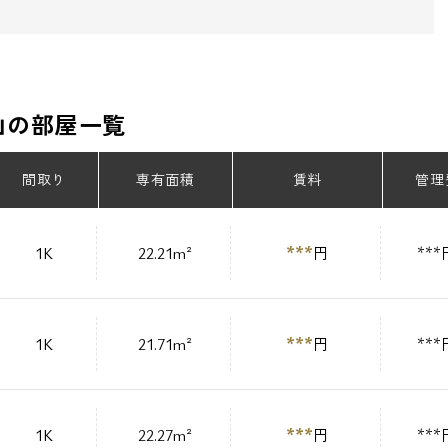
山の部屋一覧
間取り
専有面積
賃料
管理
***
1K
22.21m²
円
***
***
1K
21.71m²
円
***
***
1K
22.27m²
円
***