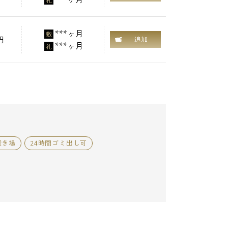
礼
***ヶ月
敷
円
追加
***ヶ月
礼
置き場
24時間ゴミ出し可