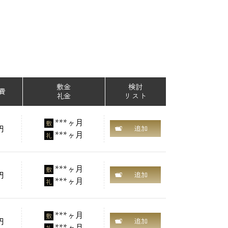
敷金
検討
費
礼金
リスト
***ヶ月
敷
円
追加
***ヶ月
礼
***ヶ月
敷
円
追加
***ヶ月
礼
***ヶ月
敷
円
追加
***ヶ月