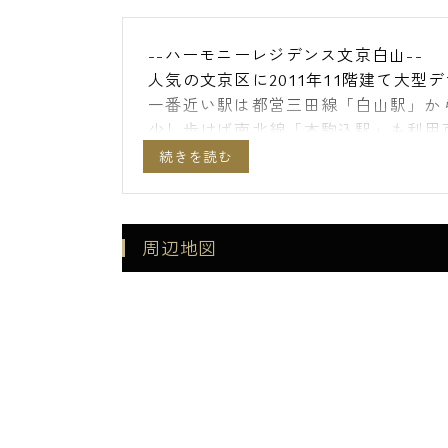
--ハーモニーレジデンス文京白山--
人気の文京区に2011年11階建て大
一番近い駅は都営三田線「白山駅」か
少し歩けば南北線「本駒込駅」も利用
大通りから一本入った立地で落ち着い
1Kタイプを中心としたシングル向け
オートロックや防犯カメラ等防犯セキ
安全です。
周辺地図
宅配ボックスや敷地内に24時間ゴミ
とって充実した設備が整っています。
物件の周辺にはコンビニやスーパーが
す。
【建物詳細】
■モニター付インターホン