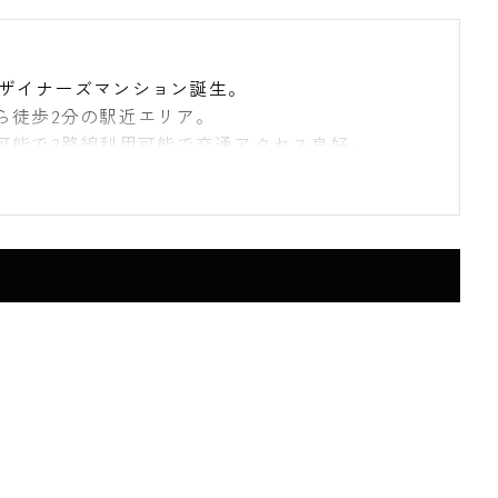
型デザイナーズマンション誕生。
ら徒歩2分の駅近エリア。
可能で2路線利用可能で交通アクセス良好。
た暮らしいやす住環境です。
のマンション。
ュリティ対策抜群で女性の一人暮らしにも安心・
捨て可能なゴミ置き場があり忙しいビジネスマンに
あり初めての一人暮らしをサポートしてくれま