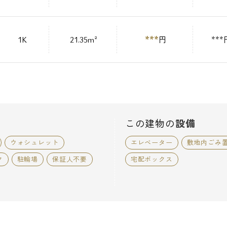
***
1K
21.35m²
円
***
この建物の
設備
ウォシュレット
エレベーター
敷地内ごみ
ク
駐輪場
保証人不要
宅配ボックス