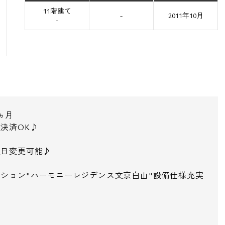
11階建て
-
2011年10月
-
ヵ月
決済OK♪
後日変更可能♪
ション"ハーモニーレジデンス文京白山"設備仕様充実