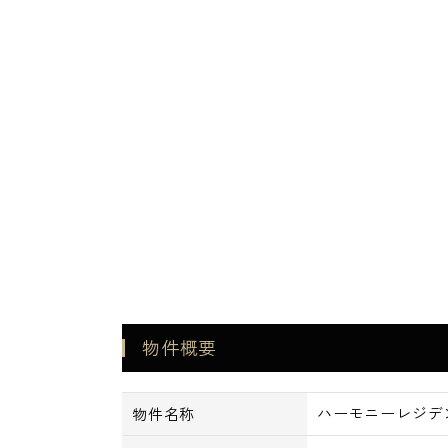
■オートロックシステム
■ディンプルキー・ダブルロック
■ドアガード
■鎌デッドボルト
■防犯カメラ
■24時間マンションセキュリティ
■フルタイム宅配ロッカー
■シューズボックス
■クローゼット
■エアコン
■ガスシステムキッチン
■耐震ラッチ吊戸棚
■24時間低風量換気システム付浴室換
物件概要
■オートバス
■全居室フローリング
■マルチメディアコンセント
ハーモニーレジデ
物件名称
■ピクチャーレール