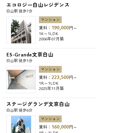
エコロジー白山レジデンス
白山駅 徒歩7分
マンション
190,000
賃料：
円～
1K～1LDK
2006年07月築
ES-Grande文京白山
白山駅 徒歩1分
マンション
223,500
賃料：
円～
1R～1LDK
2025年11月築
ステージグランデ文京白山
白山駅 徒歩6分
マンション
160,000
賃料：
円～
1R～1LDK