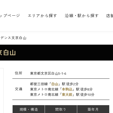
ップページ
エリアから探す
沿線・駅から探す
店
ジデンス文京白山
京白山
住所
東京都文京区白山5-1-6
都営三田線「
白山
」駅 徒歩2分
交通
東京メトロ南北線「
本駒込
」駅 徒歩8分
東京メトロ南北線「
東大前
」駅 徒歩10分
規模・構造
間取り
築年月