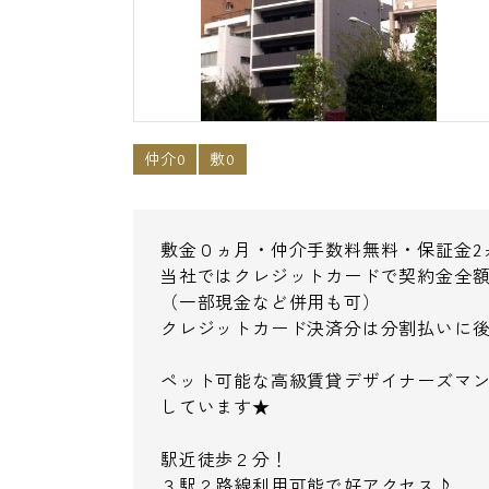
仲介0
敷0
敷金０ヵ月・仲介手数料無料・保証金2
当社ではクレジットカードで契約金全額
（一部現金など併用も可）
クレジットカード決済分は分割払いに
ペット可能な高級賃貸デザイナーズマン
しています★
駅近徒歩２分！
３駅２路線利用可能で好アクセス♪