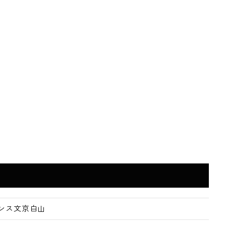
気乾燥機
ンス文京白山