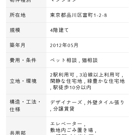
所在地
東京都品川区富町1-2-8
＝＝＝＝＝＝＝＝＝＝＝＝＝＝＝＝＝＝＝＝
＝＝＝＝＝
規模
4階建て
築年月
2012年05月
■特徴
白を基調とした清潔感のあるオシャレな外観
費用・条件
ペット相談
,
猫相談
とエントランス。
山手線駅まで徒歩10分の好立地!!
2駅利用可
,
3沿線以上利用可
,
分譲賃貸マンションならではの充実した設
立地・環境
閑静な住宅地
,
緑豊かな住宅地
,
駅徒歩10分以内
備！
ペット可、インターネット無料など、今人気
構造・工法・
デザイナーズ
,
外壁タイル張り
の設備が整います！
,
分譲賃貸
仕様
分譲賃貸の為、お部屋によって賃貸条件等が
異なる場合が御座います。
エレベーター
,
敷地内ごみ置き場
,
共用部