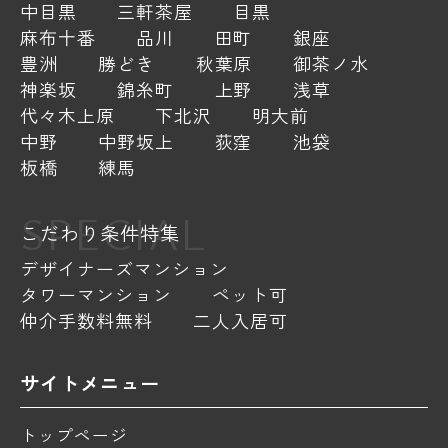
中目黒
三軒茶屋
目黒
麻布十番
品川
田町
銀座
豊洲
勝どき
秋葉原
御茶ノ水
神楽坂
錦糸町
上野
浅草
代々木上原
下北沢
明大前
中野
中野坂上
荻窪
池袋
板橋
練馬
SPECIAL
こだわり条件特集
デザイナーズマンション
タワーマンション
ペット可
仲介手数料無料
二人入居可
サイトメニュー
トップページ