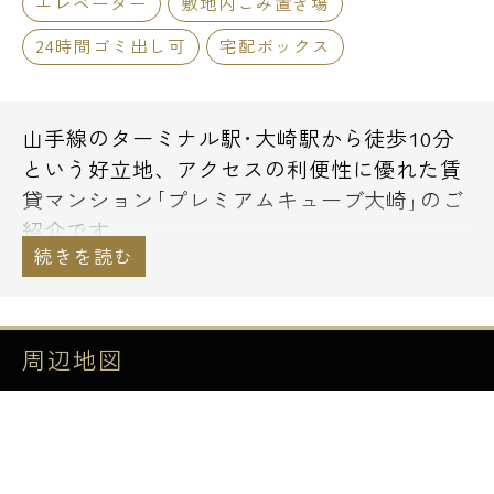
エレベーター
敷地内ごみ置き場
24時間ゴミ出し可
宅配ボックス
山手線のターミナル駅･大崎駅から徒歩10分
という好立地、アクセスの利便性に優れた賃
貸マンション｢プレミアムキューブ大崎｣のご
紹介です。
都内屈指の商店街、戸越銀座商店街もラクラ
ク徒歩圏内です。
利便性だけでなく、生活環境も良好の立地で
周辺地図
す。
4階建てのペット可低層マンション。オート
ロックや防犯カメラを完備しておりますの