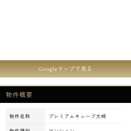
で、女性のおひとり暮らしにもオススメで
す。
全住戸に独立洗面台を完備しており、室内は
ホワイトを基調とした清潔感のある印象で
す。システムキッチンや浴室換気乾燥機、シ
ャワートイレも完備しております。
嬉しい設備として、インターネットを無料に
Googleマップで見る
てお使い頂けます。
ご自身でネットを契約するよりも、毎月数千
円の費用がお得です。
物件概要
エスアールホーム限定で【初期費用のクレジ
ットカード決済】にも対応しております。
物件名称
プレミアムキューブ大崎
仲介手数料のお値引きについては、お問い合
わせ時にご相談下さい。
物件種別
マンション