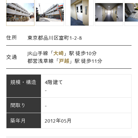
住所
東京都品川区富町1-2-8
JR山手線「
大崎
」駅 徒歩10分
交通
都営浅草線「
戸越
」駅 徒歩11分
規模・構造
4階建て
-
間取り
-
築年月
2012年05月