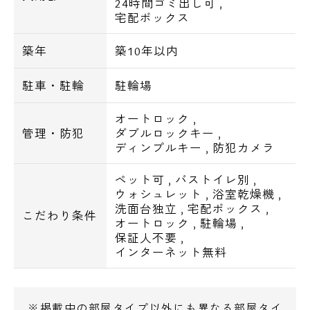
24時間ゴミ出し可
,
■共用部設備■
宅配ボックス
オートロック､TVモニター付インターフォ
ン､防犯カメラ､エレベーター､宅配ボックス
築年
築10年以内
電話でお問い合わせ
駐車・駐輪
駐輪場
■共用部設備■
ガス給湯器､浴室換気暖房乾燥機､システムキ
0120-500-529
オートロック
,
ッチン､２口ガスコンロ､洗面化粧台､室内洗
管理・防犯
ダブルロックキー
,
営業時間 10：00～18：00
濯機置場､エアコン､ウォシュレット
ディンプルキー
,
防犯カメラ
ペット可
,
バストイレ別
,
メールでお問い合わせ
シーファイブインターネット(利用料無料)
ウォシュレット
,
浴室乾燥機
,
BS/CS
洗面台独立
,
宅配ボックス
,
こだわり条件
お問い合わせ
フレッツ光
オートロック
,
駐輪場
,
保証人不要
,
インターネット無料
■交通■
JR山手線・りんかい線・横須賀線 大崎
駅 / 徒歩１０分
※掲載中の部屋タイプ以外にも異なる部屋タイ