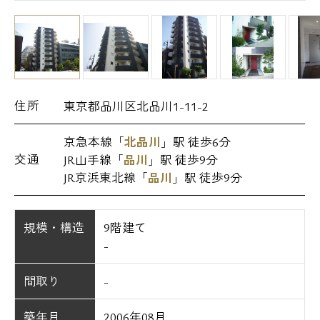
住所
東京都品川区北品川1-11-2
京急本線「
北品川
」駅 徒歩6分
交通
JR山手線「
品川
」駅 徒歩9分
JR京浜東北線「
品川
」駅 徒歩9分
規模・構造
9階建て
-
間取り
-
築年月
2006年08月