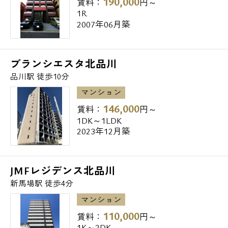
190,000
賃料：
円～
区立高浜運河沿緑地・・389m
1R
0120-500-529
2007年06月築
【交通】
営業時間 10：00～18：00
ブランシエスタ北品川
京急本線 北品川駅/徒歩６分
品川駅 徒歩10分
JR山手線・京急本線・横須賀線・東海道新幹
メールでお問い合わせ
線 品川駅/徒歩９分
マンション
お問い合わせ
146,000
賃料：
円～
1DK～1LDK
2023年12月築
JMFレジデンス北品川
新馬場駅 徒歩4分
マンション
110,000
賃料：
円～
1K～2DK