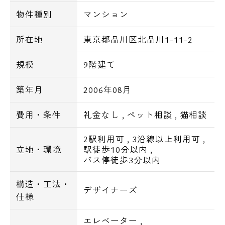
■シャワートイレ
物件種別
マンション
■バストイレ別
所在地
東京都品川区北品川1-11-2
■ＢＳ・ＣＳ
■インターネット
規模
9階建て
築年月
2006年08月
■バイク置場（原付のみ）
月額：3,300円（税込）
費用・条件
礼金なし
,
ペット相談
,
猫相談
■駐輪場
2駅利用可
,
3沿線以上利用可
,
１台：無料
立地・環境
駅徒歩10分以内
,
バス停徒歩3分以内
【周辺環境】
構造・工法・
○ショッピングセンター○
デザイナーズ
仕様
品川インターシティ・・174m
本間ゴルフ品川STUDIO・・283m
エレベーター
,