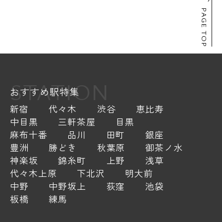
PAGE TOP
STATION
おすすめ駅特集
新宿
代々木
渋谷
恵比寿
中目黒
三軒茶屋
目黒
麻布十番
品川
田町
銀座
豊洲
勝どき
秋葉原
御茶ノ水
神楽坂
錦糸町
上野
浅草
代々木上原
下北沢
明大前
中野
中野坂上
荻窪
池袋
板橋
練馬