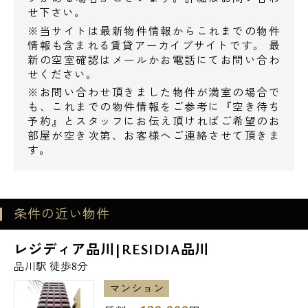
杵屋・・250m
せ下さい。
※当サイトは最新物件情報からこれまでの物件
情報も含まれる賃貸アーカイブサイトです。 最
○病院○
新の空室確認はメールかお電話にてお問い合わ
公益財団法人河野臨床医学研究所附属北品川
せください。
病院・・389m
※お問い合わせ頂きました物件が満室の場合で
公益財団法人河野臨床医学研究所附属第三北
も、これまでの物件情報をご参考に『空き待ち
予約』とスタッフにお伝え頂ければご希望のお
品川病院・・488m
部屋が空き次第、お客様へご連絡させて頂きま
す。
○郵便局・銀行○
品川インターシティ郵便局・・173m
北品川郵便局・・333m
条件の近い物件
千葉銀行・・329m
三菱東京UFJ・・331m
レジディア品川|RESIDIA品川
さわやか信用金庫・・358m
品川駅 徒歩8分
マンション
○公園○
電話でお問い合わせ