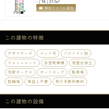
- / 1K / 21.7m²
検討リストに追加
この建物の
特徴
デザイナーズ
ペット可
バストイレ別
ウォシュレット
浴室乾燥機
洗面台独立
宅配ボックス
オートロック
駐車場
駐輪場
保証人不要
仲介手数料無料
この建物の
設備