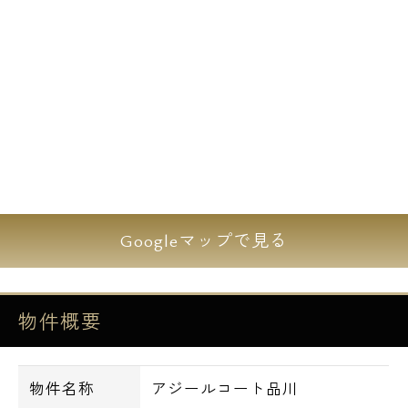
宅配ボックス、天気を気にせず洗濯物が干せ
る浴室乾燥機や温水洗浄便座、2口コンロの
キッチンなどを完備。
【設備】
■オートロック
■防犯カメラ
■宅配ボックス
Googleマップで見る
■エレベーター
■ゴミ置き場
物件概要
■ＴＶモニター付インターホン
■システムキッチン
■独立洗面化粧台
物件名称
アジールコート品川
■浴室換気乾燥機