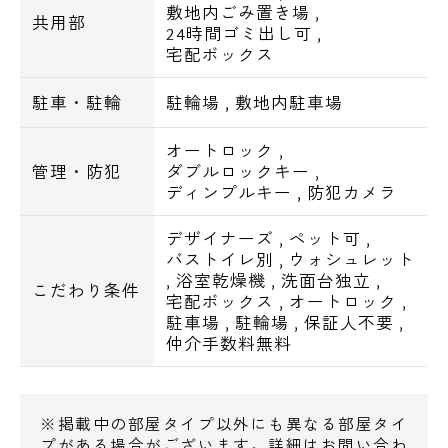
敷地内ごみ置き場
,
共用部
24時間ゴミ出し可
,
○スーパー○
宅配ボックス
マルエツプチ・・295m
クイーンズ伊勢丹・・494m
駐車・駐輪
駐輪場
,
敷地内駐車場
オートロック
,
○コンビニ○
管理・防犯
ダブルロックキー
,
ローソン・・62m
ディンプルキー
,
防犯カメラ
ファミリーマート・・204m
ローソン・・252m
デザイナーズ
,
ペット可
,
バストイレ別
,
ウォシュレット
,
浴室乾燥機
,
洗面台独立
,
こだわり条件
○ドラッグストア○
宅配ボックス
,
オートロック
,
トモズ・・249m
駐車場
,
駐輪場
,
保証人不要
,
仲介手数料無料
○飲食店○
マクドナルド・・194m
※掲載中の部屋タイプ以外にも異なる部屋タイ
スターバックスコーヒー・・250m
プがある場合がございます。詳細はお問い合わ