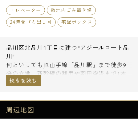
エレベーター
敷地内ごみ置き場
24時間ゴミ出し可
宅配ボックス
品川区北品川1丁目に建つ“アジールコート品
川”
何といってもJR山手線「品川駅」まで徒歩9
分の立地。新幹線の利用や羽田空港まで1本
でのアクセス、復路線の利用が可能！
スーパー、コンビニや商業施設も多く日々の
お買いものや休日も楽しめる住環境。大人も
周辺地図
楽しめる品川水族館も徒歩圏内。
生活をサポートする設備も充実。安心のオー
トロック、不在時も荷物の受け取りが可能な