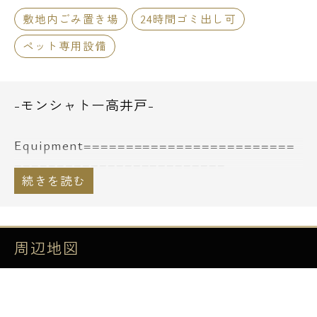
敷地内ごみ置き場
24時間ゴミ出し可
ペット専用設備
-モンシャトー高井戸-
Equipment=========================
=========================
■腰壁の標準装備
■ガラスコーティング加工フローリング
周辺地図
■オートロック
■TVモニター付インターホン
■防犯カメラ