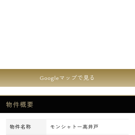
■ペアガラス
■敷地内にゴミ置き場
■バス・トイレ別
■ウォシュレット
■独立洗面台
■浴室乾燥機
■24時間換気システム
■室内洗濯機置き場
Googleマップで見る
■活水装置設置済み
■ロフト付き：3Fのみ
■エアコン
物件概要
■システムキッチン
■ガスコンロ
■フローリング
物件名称
モンシャトー高井戸
■クローゼット