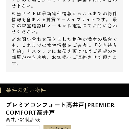
せ下さい。
※当サイトは最新物件情報からこれまでの物件
情報も含まれる賃貸アーカイブサイトです。 最
新の空室確認はメールかお電話にてお問い合わ
せください。
※お問い合わせ頂きました物件が満室の場合で
も、これまでの物件情報をご参考に『空き待ち
予約』とスタッフにお伝え頂ければご希望のお
部屋が空き次第、お客様へご連絡させて頂きま
す。
電話でお問い合わせ
0120-500-529
条件の近い物件
営業時間 10：00～18：00
プレミアコンフォート高井戸|PREMIER
メールでお問い合わせ
COMFORT高井戸
高井戸駅 徒歩5分
お問い合わせ
マンション