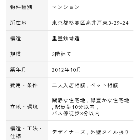
■シューズBOX
物件種別
マンション
■Bフレッツ対応
所在地
東京都杉並区高井戸東3-29-24
■駐輪場
構造
重量鉄骨造
規模
3階建て
==================================
======================
築年月
2012年10月
■周辺環境■
費用・条件
二人入居相談
,
ペット相談
ミニストップまで徒歩1分。
セブンイレブンまで徒歩2分。
閑静な住宅地
,
緑豊かな住宅地
立地・環境
,
駅徒歩10分以内
,
Olympic、コジマNEWまで徒歩4分。
バス停徒歩3分以内
イトーヨーカドー、サミットストアまで徒歩
5分。
構造・工法・
デザイナーズ
,
外壁タイル張り
ファミリーマートまで徒歩7分。
仕様