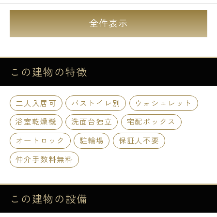
全件表示
この建物の
特徴
二人入居可
バストイレ別
ウォシュレット
浴室乾燥機
洗面台独立
宅配ボックス
オートロック
駐輪場
保証人不要
仲介手数料無料
この建物の
設備