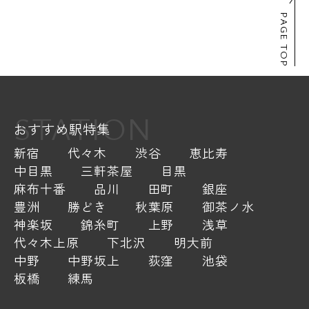
PAGE TOP
STATION
おすすめ駅特集
新宿
代々木
渋谷
恵比寿
中目黒
三軒茶屋
目黒
麻布十番
品川
田町
銀座
豊洲
勝どき
秋葉原
御茶ノ水
神楽坂
錦糸町
上野
浅草
代々木上原
下北沢
明大前
中野
中野坂上
荻窪
池袋
板橋
練馬