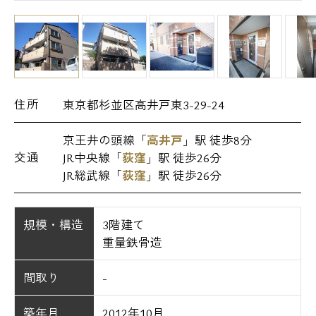
住所
東京都杉並区高井戸東3-29-24
京王井の頭線「
高井戸
」駅 徒歩8分
交通
JR中央線「
荻窪
」駅 徒歩26分
JR総武線「
荻窪
」駅 徒歩26分
規模・構造
3階建て
重量鉄骨造
間取り
-
築年月
2012年10月