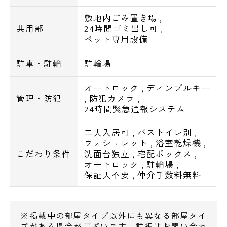
敷地内ごみ置き場
,
杉並区の新築・高級賃貸・デザイナーズマン
共用部
24時間ゴミ出し可
,
ションは当社エスアールホームにお任せ下さ
ペット専用設備
い。
駐車・駐輪
駐輪場
また「仲介手数料無料診断」や初期費用をお
オートロック
,
ディンプルキー
手持ちの「クレジットカード」にてお支払い
管理・防犯
,
防犯カメラ
,
頂けますのでお気軽にお問い合わせ下さいま
24時間緊急通報システム
せ。
二人入居可
,
バストイレ別
,
ウォシュレット
,
浴室乾燥機
,
こだわり条件
洗面台独立
,
宅配ボックス
,
オートロック
,
駐輪場
,
保証人不要
,
仲介手数料無料
※掲載中の部屋タイプ以外にも異なる部屋タイ
プがある場合がございます。詳細はお問い合わ