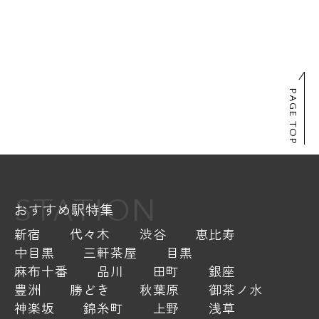
PAGE TOP
STATION
おすすめ駅特集
新宿
代々木
渋谷
恵比寿
中目黒
三軒茶屋
目黒
麻布十番
品川
田町
銀座
豊洲
勝どき
秋葉原
御茶ノ水
神楽坂
錦糸町
上野
浅草