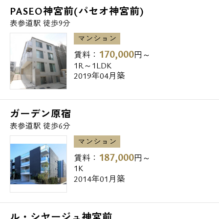
PASEO神宮前(パセオ神宮前)
表参道駅 徒歩9分
マンション
170,000
賃料：
円～
1R～1LDK
2019年04月築
ガーデン原宿
表参道駅 徒歩6分
マンション
187,000
賃料：
円～
1K
2014年01月築
ル・シヤージュ神宮前