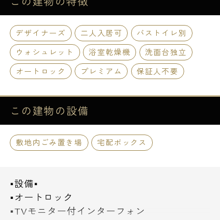
この建物の
特徴
デザイナーズ
二人入居可
バストイレ別
ウォシュレット
浴室乾燥機
洗面台独立
オートロック
プレミアム
保証人不要
この建物の
設備
敷地内ごみ置き場
宅配ボックス
■設備■
■オートロック
■TVモニター付インターフォン