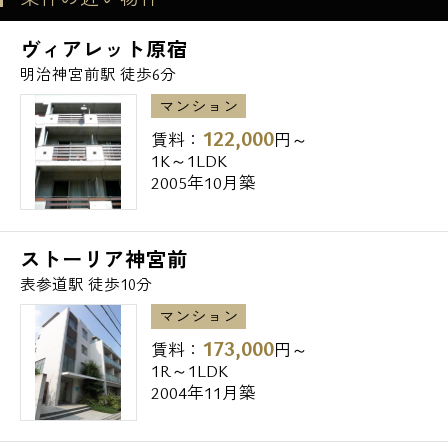
ヴィアレット原宿
電話でお問い合わせ
明治神宮前駅 徒歩6分
0120-500-529
マンション
122,000
賃料：
円～
営業時間 10：00～18：00
1K～1LDK
2005年10月築
メールでお問い合わせ
ストーリア神宮前
お問い合わせ
表参道駅 徒歩10分
マンション
173,000
賃料：
円～
1R～1LDK
2004年11月築