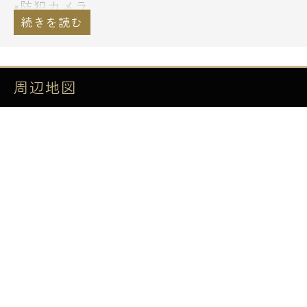
■防犯カメラ
■ダブルロックキー
■エアコン
■ウォシュレット
周辺地図
■追い焚き機能付きオートバス
■浴室換気乾燥機
■システムキッチン
■電子コンベック
■BS/CS
■フレッツ光
==================================
■交通■
東京メトロ副都心線・千代田線 明治神宮前