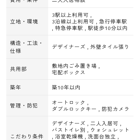
3駅以上利用可
,
立地・環境
3沿線以上利用可
,
急行停車駅
,
特急停車駅
,
駅徒歩10分以内
構造・工法・
デザイナーズ
,
外壁タイル張り
仕様
敷地内ごみ置き場
,
共用部
宅配ボックス
築年
築10年以内
オートロック
,
管理・防犯
ダブルロックキー
,
防犯カメラ
デザイナーズ
,
二人入居可
,
バストイレ別
,
ウォシュレット
こだわり条件
,
浴室乾燥機
,
洗面台独立
,