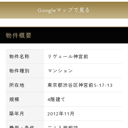
駅 / 徒歩６分
Googleマップで見る
東京メトロ銀座線・千代田線 表参道駅 /
徒歩９分
JR山手線・埼京線・東急東横線・東京メトロ
物件概要
銀座線・半蔵門線・副都心線・東急田園都市
線・湘南新宿ライン・京王井の頭線 渋谷
駅 / 徒歩９分
物件名称
リヴェール神宮前
JR山手線 原宿駅 / 徒歩９分
物件種別
マンション
■周辺環境■
・キャットストリートまで徒歩１分
所在地
東京都渋谷区神宮前5-17-13
・郵便局まで徒歩３分
・ファミリーマートまで徒歩３分
規模
4階建て
・ラフォーレ原宿まで徒歩６分
築年月
2012年11月
費用・条件
二人入居相談