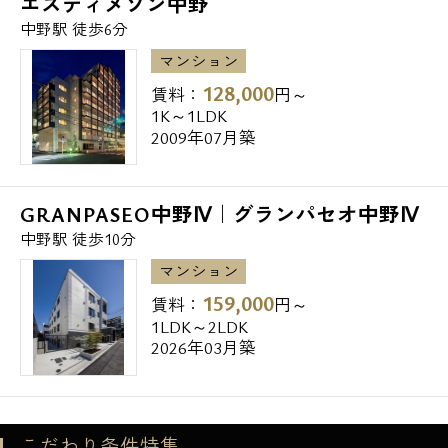
エスティメゾン中野
中野駅 徒歩6分
マンション
128,000
賃料：
円～
1K～1LDK
2009年07月築
GRANPASEO中野Ⅳ｜グランパセオ中野Ⅳ
中野駅 徒歩10分
マンション
159,000
賃料：
円～
1LDK～2LDK
2026年03月築
こだわり条件特集