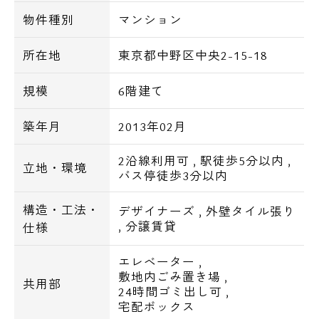
バーミヤン中野坂上店 徒歩2分
物件種別
マンション
セブンイレブン・中野中央１丁目店 徒歩4
分
所在地
東京都中野区中央2-15-18
・スーパー
ライフ 中野坂上店 徒歩6分
規模
6階建て
フランキー アンド トリニティー 徒歩5分
築年月
2013年02月
モスバーガー 中野坂上店 徒歩3分
Ｏｌｙｍｐｉｃ・スーパーマーケット中野坂
2沿線利用可
,
駅徒歩5分以内
,
立地・環境
上店 徒歩6分
バス停徒歩3分以内
ジョナサン・中野坂上店 徒歩6分
マクドナルド 中野坂上店 徒歩5分
構造・工法・
デザイナーズ
,
外壁タイル張り
,
分譲賃貸
仕様
・その他
青梅街道 徒歩5分
エレベーター
,
大久保通り 徒歩3分
敷地内ごみ置き場
,
共用部
24時間ゴミ出し可
,
宅配ボックス
■主要都市駅まで■