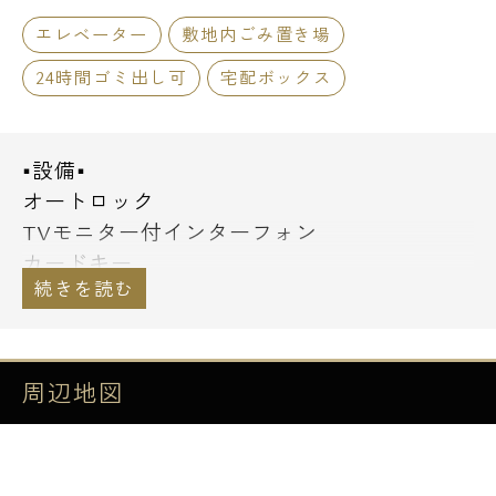
エレベーター
敷地内ごみ置き場
24時間ゴミ出し可
宅配ボックス
■設備■
オートロック
TVモニター付インターフォン
カードキー
防犯カメラ
２４時間遠隔管理
防犯センサー(２階のみ)
宅配ボックス
周辺地図
エレベーター
人感センサー付き玄関照明
システムキッチン