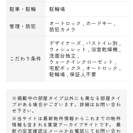
新宿駅まで…４分
駐車・駐輪
駐輪場
池袋駅まで…１１分
六本木駅まで…１５分
オートロック
,
カードキー
,
管理・防犯
銀座駅まで…２０分
防犯カメラ
東京駅まで…２３分
デザイナーズ
,
バストイレ別
,
汐留駅まで…２５分
ウォシュレット
,
浴室乾燥機
,
洗面台独立
,
こだわり条件
ウォークインクローゼット
,
宅配ボックス
,
オートロック
,
駐輪場
,
保証人不要
※掲載中の部屋タイプ以外にも異なる部屋タイ
プがある場合がございます。詳細はお問い合わ
せ下さい。
※当サイトは最新物件情報からこれまでの物件
情報も含まれる賃貸アーカイブサイトです。 最
新の空室確認はメールかお電話にてお問い合わ