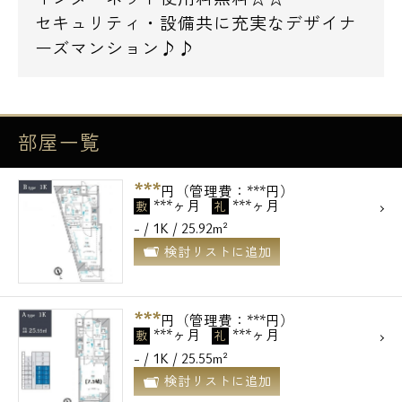
セキュリティ・設備共に充実なデザイナ
ーズマンション♪♪
部屋一覧
***
円（管理費：***円）
***ヶ月
***ヶ月
敷
礼
- / 1K / 25.92m²
検討リストに追加
***
円（管理費：***円）
***ヶ月
***ヶ月
敷
礼
- / 1K / 25.55m²
検討リストに追加