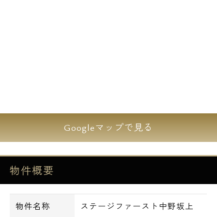
ガスコンロ
グリル付き(1LDK)
耐震ラッチ
室内洗濯機置き場
ウォシュレット
エアコン
浴室換気乾燥機
防音サッシ
ピクチャーレール
Googleマップで見る
BS/CS
インターネット使用料無料
物件概要
・コンビニ
ミニストップ中野坂上中央２丁目店 徒歩1
物件名称
ステージファースト中野坂上
分