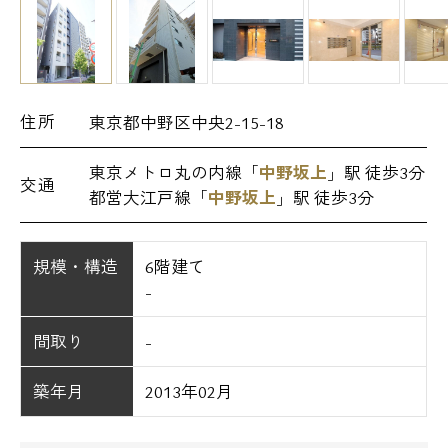
住所
東京都中野区中央2-15-18
東京メトロ丸の内線「
中野坂上
」駅 徒歩3分
交通
都営大江戸線「
中野坂上
」駅 徒歩3分
規模・構造
6階建て
-
間取り
-
築年月
2013年02月