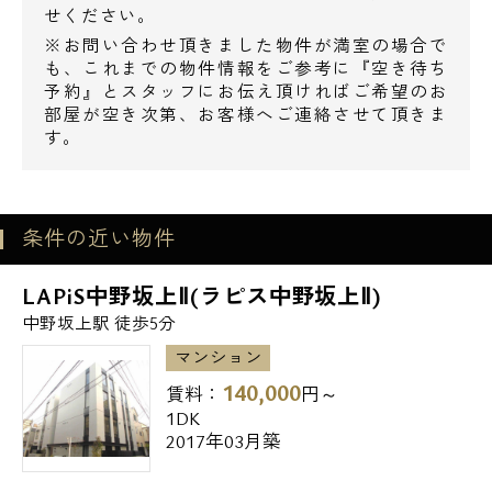
せください。
※お問い合わせ頂きました物件が満室の場合で
も、これまでの物件情報をご参考に『空き待ち
予約』とスタッフにお伝え頂ければご希望のお
部屋が空き次第、お客様へご連絡させて頂きま
す。
電話でお問い合わせ
0120-500-529
条件の近い物件
営業時間 10：00～18：00
LAPiS中野坂上Ⅱ(ラピス中野坂上Ⅱ)
中野坂上駅 徒歩5分
メールでお問い合わせ
マンション
140,000
賃料：
円～
お問い合わせ
1DK
2017年03月築