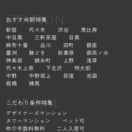
STATION
おすすめ駅特集
新宿
代々木
渋谷
恵比寿
中目黒
三軒茶屋
目黒
麻布十番
品川
田町
銀座
豊洲
勝どき
秋葉原
御茶ノ水
神楽坂
錦糸町
上野
浅草
代々木上原
下北沢
明大前
中野
中野坂上
荻窪
池袋
板橋
練馬
SPECIAL
こだわり条件特集
デザイナーズマンション
タワーマンション
ペット可
仲介手数料無料
二人入居可