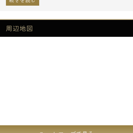
■宅配ロッカー
■床暖房
■エアコン
■浴室乾燥機
周辺地図
■給湯追い焚き
■システムキッチン：ガス、グリル付
■BS対応
■CS対応
■CATV対応
=================================
24時間セキュリティシステム対応。
玄関扉にディンプルキーダブルロックを採用