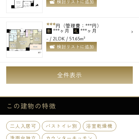
検討リストに追加
***
円（管理費：***円）
***ヶ月
***ヶ月
敷
礼
- / 2LDK / 51.65m²
検討リストに追加
全件表示
この建物の
特徴
二人入居可
バストイレ別
浴室乾燥機
洗面台独立
カウンターキッチン