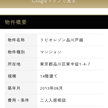
Googleマップで見る
しており
複製や錠破りに強い造りになっています！
物件概要
設備の充実した分譲タイプマンション。
冬に嬉しい床暖房も設置！
物件名称
リビオレゾン品川戸越
デザイン性も高く、
室内は白を基調とし
物件種別
マンション
温かみのあるブラウンをさし色にした
オシャレな色合いです。
所在地
東京都品川区東中延1-4-7
～2LDKの様々な間取りがあり
規模
14階建て
ディンクス、ファミリーにもおススメです。
築年月
2013年08月
角住戸が多いのも嬉しいポイント♪
ご自身の生活スタイルにあったお部屋を
費用・条件
二人入居相談
見つけることができると思います☆