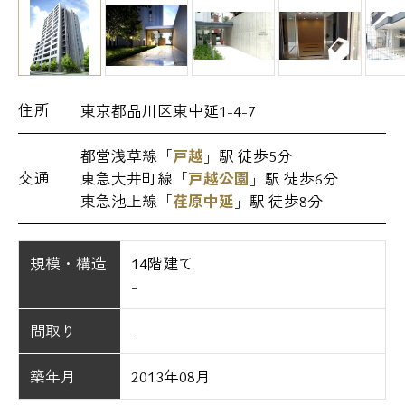
住所
東京都品川区東中延1-4-7
都営浅草線「
戸越
」駅 徒歩5分
交通
東急大井町線「
戸越公園
」駅 徒歩6分
東急池上線「
荏原中延
」駅 徒歩8分
規模・構造
14階建て
-
間取り
-
築年月
2013年08月