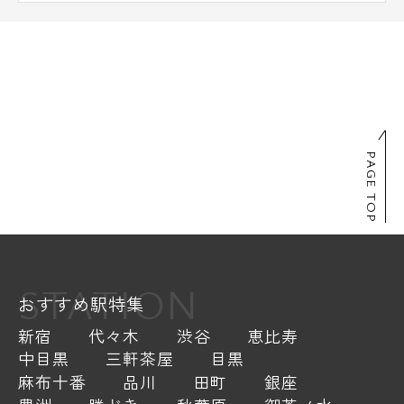
PAGE TOP
STATION
おすすめ駅特集
新宿
代々木
渋谷
恵比寿
中目黒
三軒茶屋
目黒
麻布十番
品川
田町
銀座