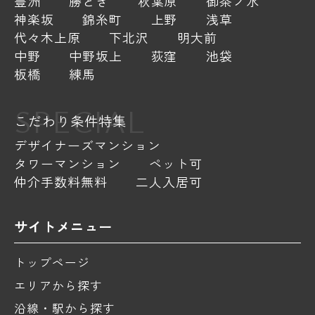
豊洲
勝どき
秋葉原
御茶ノ水
神楽坂
錦糸町
上野
浅草
代々木上原
下北沢
明大前
中野
中野坂上
荻窪
池袋
板橋
練馬
SPECIAL
こだわり条件特集
デザイナーズマンション
タワーマンション
ペット可
仲介手数料無料
二人入居可
サイトメニュー
トップページ
エリアから探す
沿線・駅から探す