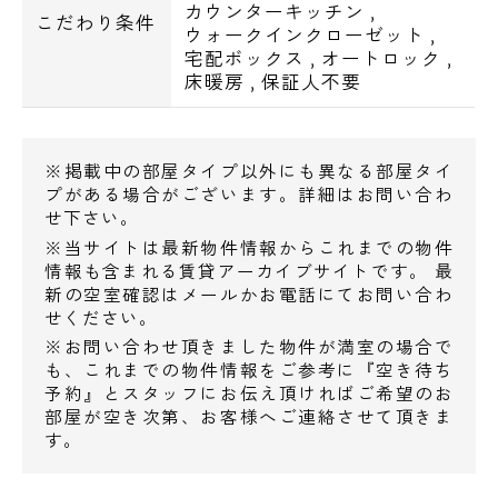
カウンターキッチン
,
こだわり条件
ウォークインクローゼット
,
宅配ボックス
,
オートロック
,
床暖房
,
保証人不要
■コンビニ・飲食
サンクス東中延一丁目店 徒歩1分
※掲載中の部屋タイプ以外にも異なる部屋タイ
ファミリーマート 品川平塚一丁目店 徒歩3
プがある場合がございます。詳細はお問い合わ
せ下さい。
分
※当サイトは最新物件情報からこれまでの物件
オーケー戸越店 徒歩3分
情報も含まれる賃貸アーカイブサイトです。 最
松屋 戸越銀座店 徒歩7分
新の空室確認はメールかお電話にてお問い合わ
ミニストップ戸越駅前店 徒歩6分
せください。
ローソン Ｌ＿戸越四丁目 徒歩4分
※お問い合わせ頂きました物件が満室の場合で
も、これまでの物件情報をご参考に『空き待ち
オーケーストア 戸越店 徒歩3分
予約』とスタッフにお伝え頂ければご希望のお
マクドナルド 戸越銀座店 徒歩7分
部屋が空き次第、お客様へご連絡させて頂きま
セブンイレブン品川戸越１丁目店 徒歩8分
す。
モスバーガー 戸越公園駅前店 徒歩6分