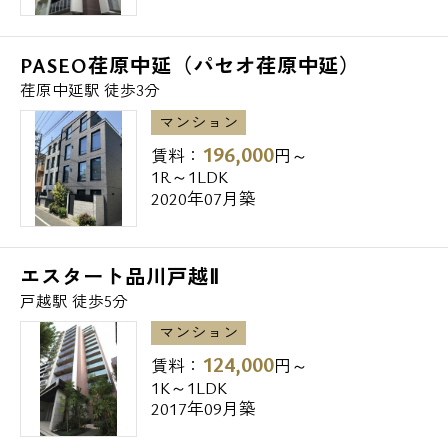
イトーヨーカドー 戸越店 徒歩8分
■その他
PASEO荏原中延（パセオ荏原中延）
第二京浜沿い
荏原中延駅 徒歩3分
戸越公園 徒歩10分
マンション
196,000
賃料：
円～
1R～1LDK
2020年07月築
エスタート品川戸越Ⅱ
戸越駅 徒歩5分
マンション
124,000
賃料：
円～
1K～1LDK
2017年09月築