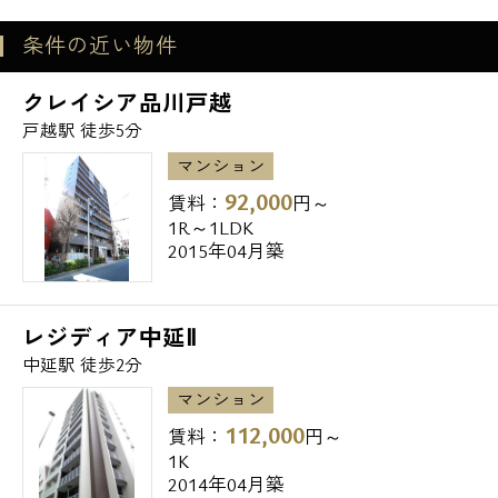
■学校
条件の近い物件
電話でお問い合わせ
グローバルキッズ 戸越園 徒歩1分
クレイシア品川戸越
京陽小学校 徒歩8分
戸越駅 徒歩5分
0120-500-529
東戸越保育園 徒歩6分
マンション
営業時間 10：00～18：00
宮前小学校 徒歩7分
92,000
賃料：
円～
品川区立荏原文化センター 徒歩5分
1R～1LDK
2015年04月築
メールでお問い合わせ
■企業・施設
お問い合わせ
レジディア中延Ⅱ
荏原警察署戸越交番 徒歩2分
中延駅 徒歩2分
日産レンタカー 徒歩2分
マンション
品川平塚一郵便局 徒歩6分
112,000
賃料：
円～
品川戸越郵便局 徒歩6分
1K
ツルハドラッグ戸越公園店 徒歩7分
2014年04月築