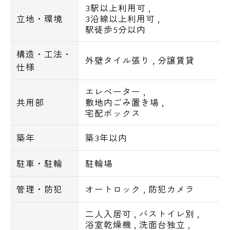
3駅以上利用可
,
３駅３路線利用可能でアクセス便利！！
立地・環境
3沿線以上利用可
,
駅徒歩5分以内
徒歩圏内に戸越銀座商店街など商店街が２つ
あり
構造・工法・
休日の商店街めぐりも楽しめます！
外壁タイル張り
,
分譲賃貸
仕様
また、周辺の医療施設等も整っており、
買物交通生活面とても優良です◎
エレベーター
,
共用部
敷地内ごみ置き場
,
宅配ボックス
休日はおうちでゆっくり派の方にも嬉しい
BS、CS、CATV対応物件！
築年
築3年以内
駐車場、バイク置場も完備しています。
駐車・駐輪
駐輪場
管理・防犯
オートロック
,
防犯カメラ
★*:.。.:*゜*:.。.:*゜*:.。.:*゜*:.。.:*゜
二人入居可
,
バストイレ別
,
*:.。.:*★
浴室乾燥機
,
洗面台独立
,