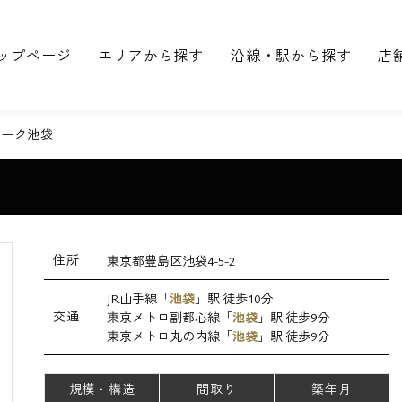
ップページ
エリアから探す
沿線・駅から探す
店
ゥーク池袋
住所
東京都豊島区池袋4-5-2
JR山手線「
池袋
」駅 徒歩10分
交通
東京メトロ副都心線「
池袋
」駅 徒歩9分
東京メトロ丸の内線「
池袋
」駅 徒歩9分
規模・構造
間取り
築年月