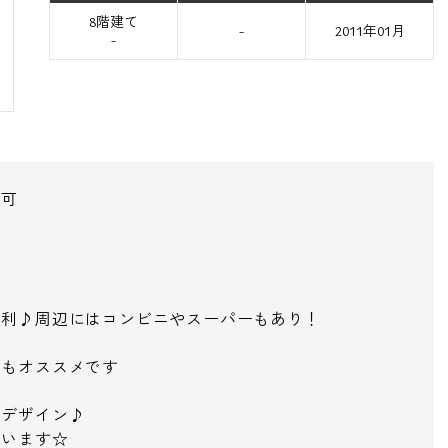
8階建て
-
2011年01月
-
応可
！
便利♪周辺にはコンビニやスーパーもあり！
にもオススメです
るデザイン♪
ています☆