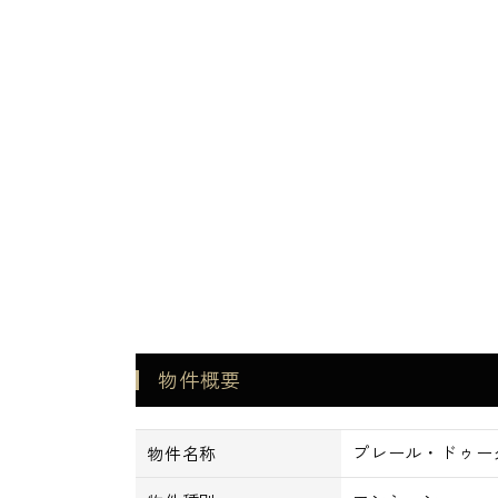
■CATV
■コンビニ・飲食
つけ麺岡崎 池袋西口劇場通り店 徒歩
セブンイレブン・池袋西口店 徒歩3
デニーズ 北池袋店 徒歩5分
フルル 徒歩3分
ファミリーマート・ピソ池袋店 徒歩
ローソン 池袋一丁目 徒歩7分
■学校
物件概要
豊島区立池袋小学校 徒歩3分
昭和鉄道高等学校 徒歩6分
プレール・ドゥー
物件名称
豊島学院 高等学校 徒歩7分