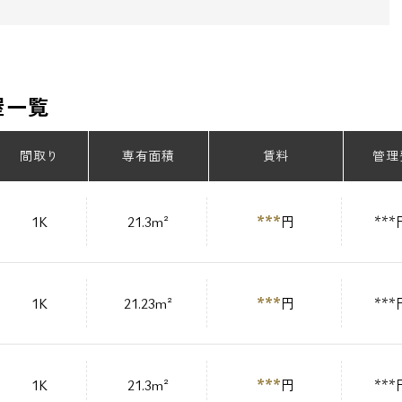
屋一覧
間取り
専有面積
賃料
管理
***
1K
21.3m²
円
***
***
1K
21.23m²
円
***
***
1K
21.3m²
円
***