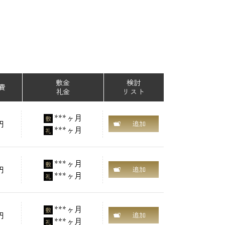
敷金
検討
費
礼金
リスト
***ヶ月
敷
円
追加
***ヶ月
礼
***ヶ月
敷
円
追加
***ヶ月
礼
***ヶ月
敷
円
追加
***ヶ月
礼