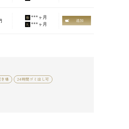
***ヶ月
敷
円
追加
***ヶ月
礼
置き場
24時間ゴミ出し可