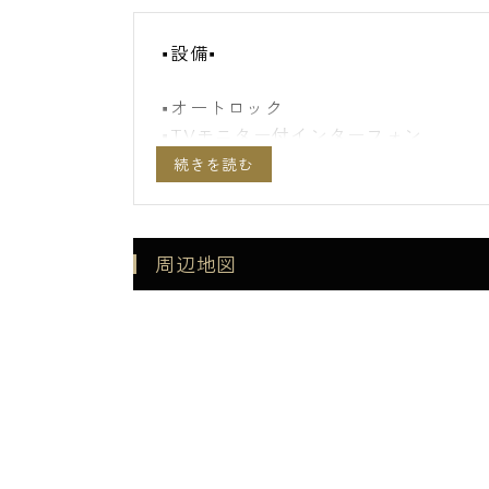
■設備■
■オートロック
■TVモニター付インターフォン
■エレベーター
■防犯カメラ
■宅配ボックス
■２４時間管理
周辺地図
■システムキッチン
■ガスコンロ
■エアコン
■室内洗濯機置き場
■浴室換気乾燥機
■BS/CS