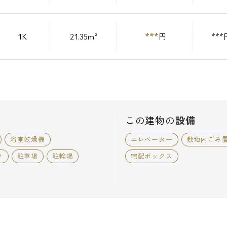
***
1K
21.35m²
円
***
この建物の
設備
浴室乾燥機
エレベーター
敷地内ごみ
ク
駐車場
駐輪場
宅配ボックス