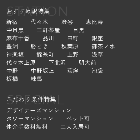
STATION
おすすめ駅特集
新宿
代々木
渋谷
恵比寿
中目黒
三軒茶屋
目黒
麻布十番
品川
田町
銀座
豊洲
勝どき
秋葉原
御茶ノ水
神楽坂
錦糸町
上野
浅草
代々木上原
下北沢
明大前
中野
中野坂上
荻窪
池袋
板橋
練馬
SPECIAL
こだわり条件特集
デザイナーズマンション
タワーマンション
ペット可
仲介手数料無料
二人入居可