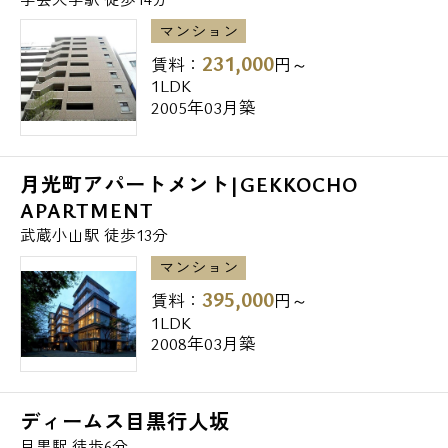
マンション
231,000
賃料：
円～
1LDK
2005年03月築
月光町アパートメント|GEKKOCHO
APARTMENT
武蔵小山駅 徒歩13分
マンション
395,000
賃料：
円～
1LDK
2008年03月築
ディームス目黒行人坂
目黒駅 徒歩6分