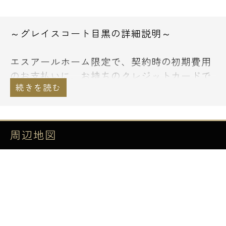
～グレイスコート目黒の詳細説明～
エスアールホーム限定で、契約時の初期費用
のお支払いに、お持ちのクレジットカードで
お支払い頂くことも可能です。
通常のショッピングと同様にお支払い回数等
もお選び下さい。
その他、諸条件等については、お気軽にご相
周辺地図
談下さい。
目黒エリア、山手線の目黒駅から徒歩7分の
立地に建つ高級分譲賃貸マンションです。
目黒駅は山手線のほか、東京メトロ南北線や
都営三田線、東急目黒線も乗り入れており