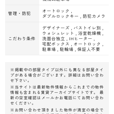
日勤管理人､クリーニングボックス
システムキッチン､IHコンロ､エアコン､室内
オートロック
,
管理・防犯
ダブルロックキー
,
防犯カメラ
洗濯機置き場､ウォシュレット､浴室換気乾燥
機
デザイナーズ
,
バストイレ別
,
BS
ウォシュレット
,
浴室乾燥機
,
こだわり条件
洗面台独立
,
IHヒーター
,
宅配ボックス
,
オートロック
,
【周辺施設】
駐車場
,
駐輪場
,
保証人不要
・セブンイレブンまで徒歩２分
・ミニストップまで徒歩４分
・サンクスまで徒歩４分
※掲載中の部屋タイプ以外にも異なる部屋タイ
・まいばすけっとまで徒歩４分
プがある場合がございます。詳細はお問い合わ
せ下さい。
・郵便局まで徒歩５分
※当サイトは最新物件情報からこれまでの物件
情報も含まれる賃貸アーカイブサイトです。 最
新の空室確認はメールかお電話にてお問い合わ
せください。
※お問い合わせ頂きました物件が満室の場合で