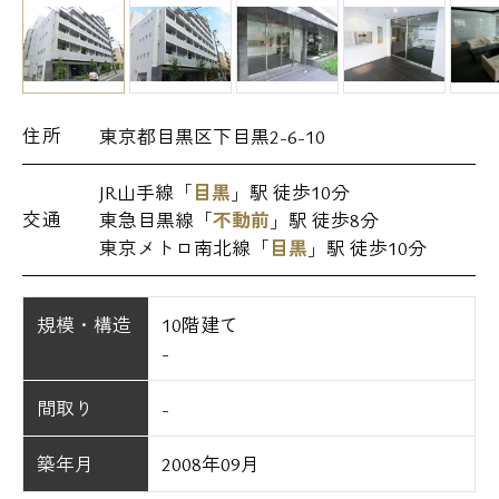
住所
東京都目黒区下目黒2-6-10
JR山手線「
目黒
」駅 徒歩10分
交通
東急目黒線「
不動前
」駅 徒歩8分
東京メトロ南北線「
目黒
」駅 徒歩10分
規模・構造
10階建て
-
間取り
-
築年月
2008年09月