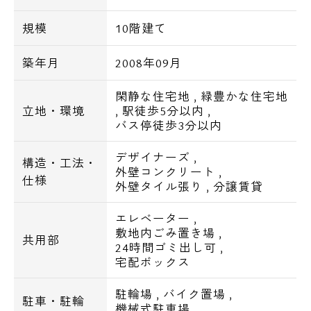
※分譲賃貸の為、お部屋によって賃貸条件が
規模
10階建て
異なる場合が御座います。
築年月
2008年09月
【物件概要】
閑静な住宅地
,
緑豊かな住宅地
名 称 グレイスコート目黒
立地・環境
,
駅徒歩5分以内
,
所 在 地 東京都目黒区下目黒2-6-10
バス停徒歩3分以内
構造・規模 鉄骨鉄筋コンクリート造・地
デザイナーズ
,
上10階建
構造・工法・
外壁コンクリート
,
仕様
完 成 2010年9月
外壁タイル張り
,
分譲賃貸
駐 車 場 有り(機械式)
エレベーター
,
駐 輪 場 有り
敷地内ごみ置き場
,
共用部
24時間ゴミ出し可
,
【設備】
宅配ボックス
オートロック､TVモニター付インターフォ
駐輪場
,
バイク置場
,
ン､エレベーター､防犯カメラ､宅配ボックス､
駐車・駐輪
機械式駐車場