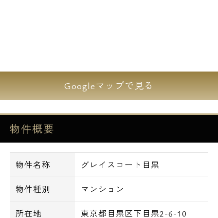
非常にアクセスの良い駅です。
春には満開の桜が名所の目黒川がすぐ近くに
ありますので、お散歩コースにもオススメで
す。
外観はおしゃれな清潔感のあるタイル張り。
Googleマップで見る
オートロックをはじめ、エントランスホール
やエレベーター内にも防犯カメラを設置して
おりますので、都心に住む女性にもオススメ
物件概要
です。
その他、玄関WロックやTVモニター付きイン
ターホンを完備しております。
物件名称
グレイスコート目黒
地上10階建の「グレイスコート目黒」は、
物件種別
マンション
2008年9月に完成した高級賃貸マンションで
す。
所在地
東京都目黒区下目黒2-6-10