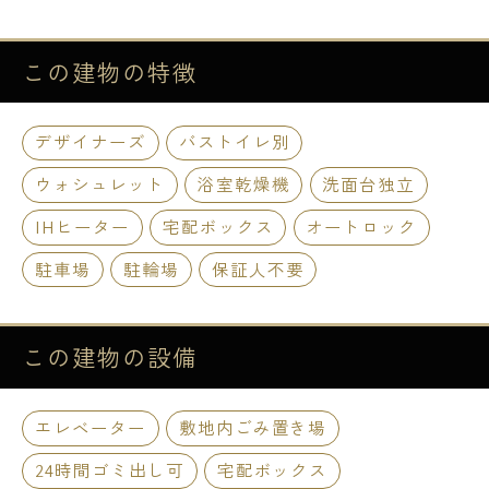
この建物の
特徴
デザイナーズ
バストイレ別
ウォシュレット
浴室乾燥機
洗面台独立
IHヒーター
宅配ボックス
オートロック
駐車場
駐輪場
保証人不要
この建物の
設備
エレベーター
敷地内ごみ置き場
24時間ゴミ出し可
宅配ボックス