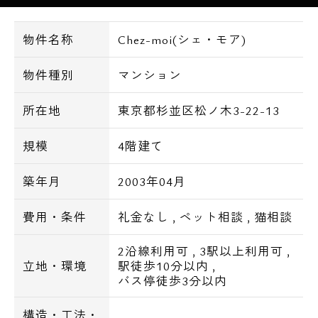
物件名称
Chez-moi(シェ・モア)
物件種別
マンション
所在地
東京都杉並区松ノ木3-22-13
規模
4階建て
築年月
2003年04月
費用・条件
礼金なし
,
ペット相談
,
猫相談
2沿線利用可
,
3駅以上利用可
,
立地・環境
駅徒歩10分以内
,
バス停徒歩3分以内
構造・工法・