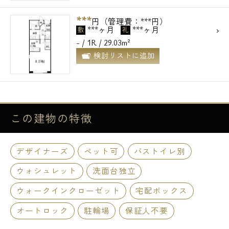
***
円（管理費：***円）
***ヶ月
***ヶ月
敷
礼
- / 1R / 29.03m²
検討リストに追加
この建物の
特徴
デザイナーズ
ペット可
バストイレ別
ウォシュレット
洗面台独立
ウォークインクローゼット
宅配ボックス
オートロック
駐輪場
保証人不要