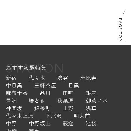
PAGE TOP
STATION
おすすめ駅特集
新宿
代々木
渋谷
恵比寿
中目黒
三軒茶屋
目黒
麻布十番
品川
田町
銀座
豊洲
勝どき
秋葉原
御茶ノ水
神楽坂
錦糸町
上野
浅草
代々木上原
下北沢
明大前
中野
中野坂上
荻窪
池袋
板橋
練馬