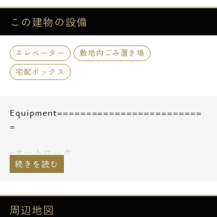
この建物の
設備
エレベーター
敷地内ごみ置き場
宅配ボックス
Equipment=========================
=
■オートロック
■宅配ボックス
■エレベーター
■ガスシステムキッチン
■バストイレ別
周辺地図