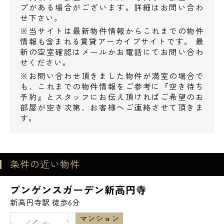
プがある場合がございます。詳細はお問い合わ
電話でお問い合わせ
せ下さい。
※当サイトは最新物件情報からこれまでの物件
0120-500-529
情報も含まれる賃貸アーカイブサイトです。 最
新の空室確認はメールかお電話にてお問い合わ
営業時間 10：00～18：00
せください。
※お問い合わせ頂きました物件が満室の場合で
も、これまでの物件情報をご参考に『空き待ち
メールでお問い合わせ
予約』とスタッフにお伝え頂ければご希望のお
部屋が空き次第、お客様へご連絡させて頂きま
お問い合わせ
す。
条件の近い物件
プンゲンスガーデン新高円寺
新高円寺駅 徒歩6分
マンション