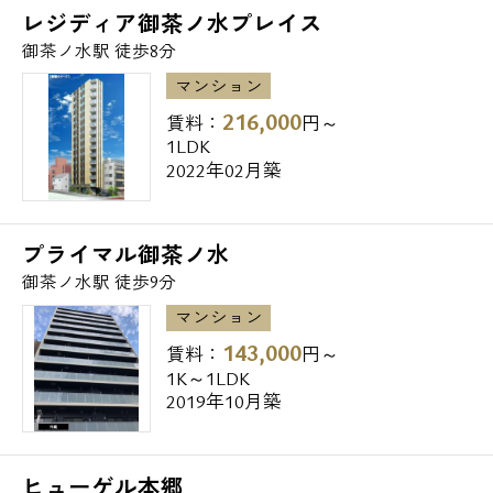
レジディア御茶ノ水プレイス
〇東京メトロ千代田線 『湯島』 / 徒歩5
御茶ノ水駅 徒歩8分
分
マンション
【設備一覧】
216,000
賃料：
円～
1LDK
2022年02月築
・ファミリーマート、セブンイレブンまで徒
歩1分。
・郵便局まで徒歩2分。
プライマル御茶ノ水
・ローソンまで徒歩3分。
御茶ノ水駅 徒歩9分
・サンクスまで徒歩4分。
マンション
・まいばすけっとまで徒歩6分。
143,000
賃料：
円～
1K～1LDK
※弊社では新宿エリアに拘らず東京都23区や
2019年10月築
23区外の賃貸物件を、
住居用・事務所・店舗・駐車場と幅広くご紹
ヒューゲル本郷
介可能で御座います。