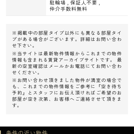
駐輪場
,
保証人不要
,
夜遅くまで営業のスーパーマーケットや24時
仲介手数料無料
間営業のコンビニエンスストアもありお買い
物にも大変便利な住環境で御座います。
※掲載中の部屋タイプ以外にも異なる部屋タイ
プがある場合がございます。詳細はお問い合わ
【設備一覧】
せ下さい。
※当サイトは最新物件情報からこれまでの物件
■オートロック
情報も含まれる賃貸アーカイブサイトです。 最
■エレベーター
新の空室確認はメールかお電話にてお問い合わ
せください。
■防犯カメラ
※お問い合わせ頂きました物件が満室の場合で
■宅配ボックス
電話でお問い合わせ
も、これまでの物件情報をご参考に『空き待ち
■メールボックス
予約』とスタッフにお伝え頂ければご希望のお
0120-500-529
■TVモニター付インターホン
部屋が空き次第、お客様へご連絡させて頂きま
す。
■シューズボックス
営業時間 10：00～18：00
■フローリング
■ガスシステムキッチン2口：1LDKは3口
メールでお問い合わせ
■独立洗面台
条件の近い物件