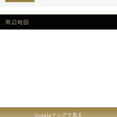
れた賃貸物件です。
地上12階建ての大型レジデンス。
構造は耐震性や音の心配な方にお勧めの鉄筋
周辺地図
コンクリート造。
木造や鉄骨造とは違い頑丈かつ安心の構造で
す。
こちらの物件につきましては保証会社または
連帯保証人様と何れかのシステムを採用出来
ます。
連帯保証人様にてお困りのお客様はご安心下
さいませ。
さらに弊社エスアールホームでは初期費用全
額や初期費用の半分または一部をお持ちのク
レジットカードにてお支払いが可能で御座い
Googleマップで見る
ます。