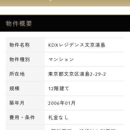
現金払いとの併用が弊社では可能なため様々
なお支払い方法にて決済が可能です。
物件概要
また、クレジットカードにて分割決済もお客
様のクレジットカード次第では可能です。
その他にはクレジットカードでのお支払いに
物件名称
KDXレジデンス文京湯島
てカードポイントを貯めることが出来ますの
で大変魅力的です。
物件種別
マンション
お得な情報以外にも弊社エスアールホームで
はお家賃交渉やご入居日のご相談など出来る
所在地
東京都文京区湯島2-29-2
限りお客様のご希望に添えますようご協力さ
せて頂きますのでお気軽にご相談下さいま
規模
12階建て
せ。
築年月
2006年01月
続きまして物件の設備面や立地面のご紹介で
す。
費用・条件
礼金なし
こちらの物件ですが常時稼働中のオートロッ
クや防犯カメラにエレベーター部分にもカー