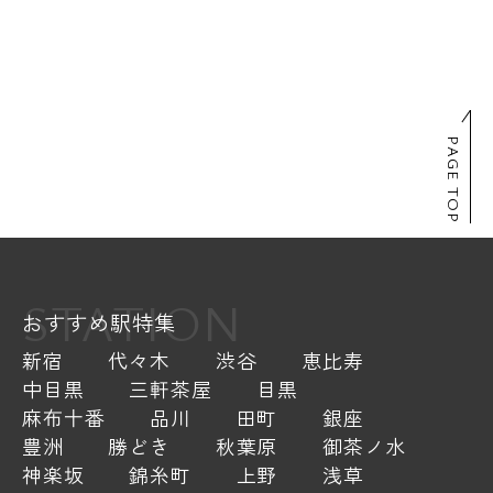
PAGE TOP
STATION
おすすめ駅特集
新宿
代々木
渋谷
恵比寿
中目黒
三軒茶屋
目黒
麻布十番
品川
田町
銀座
豊洲
勝どき
秋葉原
御茶ノ水
神楽坂
錦糸町
上野
浅草