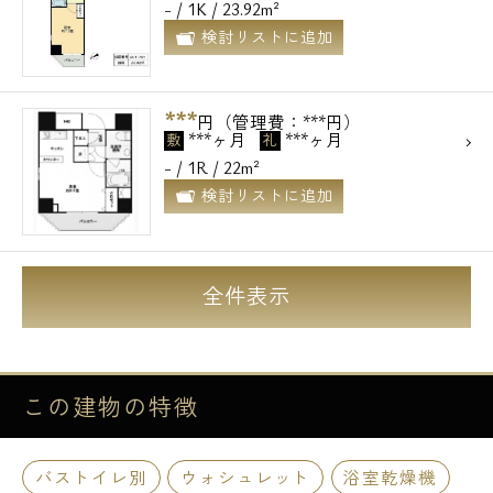
- / 1K / 23.92m²
検討リストに追加
***
円（管理費：***円）
***ヶ月
***ヶ月
敷
礼
- / 1R / 22m²
検討リストに追加
全件表示
この建物の
特徴
バストイレ別
ウォシュレット
浴室乾燥機