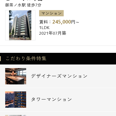
御茶ノ水駅 徒歩7分
全物件、弊社からのご案内特典として契約金
（初期費用）のみでは御座いますが、
マンション
クレジットカード決済が可能で御座います。
245,000
賃料：
円～
1LDK
クレジットカードでの分割決済や現金決済と
2021年07月築
の併用も可能で御座います。
また、数多くの物件を弊社ご案内特典として
仲介手数料無料や、
仲介手数料半額にてご紹介可能で御座いま
こだわり条件特集
す。
（仲介手数料の有無はご相談下さいませ）
デザイナーズマンション
是非一度、弊社「エスアールホーム」までお
気軽にお問い合わせ下さいませ。
皆様からのお問い合わせを社員一同、心より
タワーマンション
お待ち申しております。