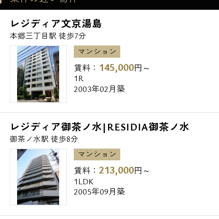
■ウォシュレット
お問い合わせ
レジディア文京湯島
■バストイレ別
本郷三丁目駅 徒歩7分
■追い焚き機能付バス：Eタイプのみ
■浴室換気乾燥機
マンション
145,000
■室内洗濯機置場：Eタイプはドラム式洗濯乾
賃料：
円～
1R
燥機
2003年02月築
■クローゼット
■エアコン
■バルコニー
レジディア御茶ノ水|RESIDIA御茶ノ水
■インターネット対応：シーファイブ(無料)
御茶ノ水駅 徒歩8分
■CATV対応
マンション
213,000
賃料：
円～
【交通アクセス一覧】
1LDK
2005年09月築
〇東京メトロ丸ノ内線・都営大江戸線 『本
郷三丁目』 / 徒歩5分