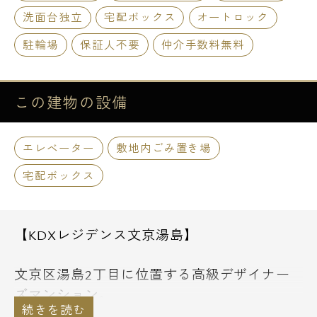
洗面台独立
宅配ボックス
オートロック
駐輪場
保証人不要
仲介手数料無料
この建物の
設備
エレベーター
敷地内ごみ置き場
宅配ボックス
【KDXレジデンス文京湯島】
文京区湯島2丁目に位置する高級デザイナー
ズマンション。
大人気「KDXレジデンス」シリーズの名の知