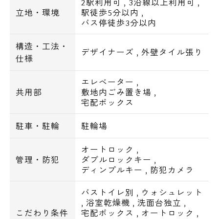
2駅利用可
,
3沿線以上利用可
,
ドキーが搭載されております。
立地・環境
駅徒歩5分以内
,
バス停徒歩3分以内
トリプルセキュリティの採用で女性の方に安
心安全な物件となっております。
構造・工法・
もちろん室内にはTVモニター付インターホン
デザイナーズ
,
外壁タイル張り
仕様
や玄関ドアキーはディンプルキー採用と共有
部分以外のセキュリティも完璧です。
エレベーター
,
共用部
敷地内ごみ置き場
,
その他共有部分には24時間ご利用可能な入居
宅配ボックス
者専用のゴミステーションが御座います。
お好きなタイミングでゴミ出しが可能です。
駐車・駐輪
駐輪場
お部屋部分は全部屋バストイレ別の造り。
室内洗濯機置場などの設備はもちろんのこと
オートロック
,
管理・防犯
ダブルロックキー
,
全部屋に独立洗面台やエアコンにクローゼッ
ディンプルキー
,
防犯カメラ
トやシューズボックスさらにはお天気が悪い
日に大活躍の浴室乾燥機を完備。
バストイレ別
,
ウォシュレット
お洗濯物の乾燥に年中困りません。
,
浴室乾燥機
,
洗面台独立
,
こだわり条件
宅配ボックス
,
オートロック
,
交通アクセスも申し分なしの立地に周辺には