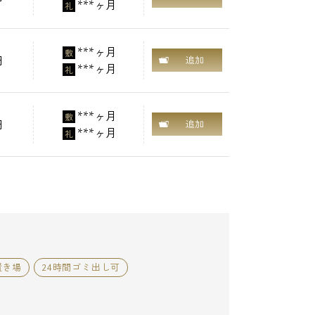
***ヶ月
礼
***ヶ月
敷
円
追加
***ヶ月
礼
***ヶ月
敷
円
追加
***ヶ月
礼
置き場
24時間ゴミ出し可