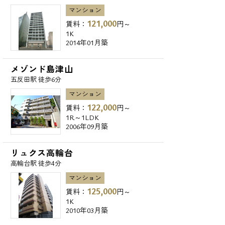
マンション
121,000
賃料：
円～
1K
2014年01月築
メゾンド島津山
五反田駅 徒歩6分
マンション
122,000
賃料：
円～
1R～1LDK
2006年09月築
リュクス高輪台
高輪台駅 徒歩4分
マンション
125,000
賃料：
円～
1K
2010年03月築