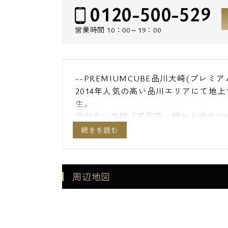
0120-500-529
営業時間
10：00～19：00
--PREMIUMCUBE品川大崎(プレミ
2014年人気の高い品川エリアにて地
生。
便利な山手線「五反田」駅から徒歩1
性の高い好立地で御座います。
1K・1LDKタイプをご用意しており
女性単身者の方でも安心・安全なオー
ニター付きインターホン完備で防犯セ
周辺地図
デザイナーズマンションに希少なペッ
とが出来ます！
■設備