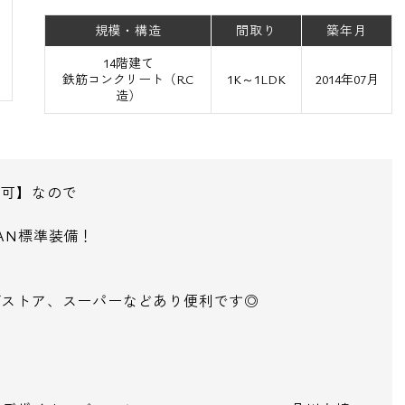
規模・構造
間取り
築年月
14階建て
鉄筋コンクリート（RC
1K～1LDK
2014年07月
造）
い可】なので
AN標準装備！
グストア、スーパーなどあり便利です◎