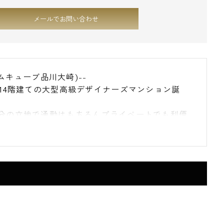
メールでお問い合わせ
アムキューブ品川大崎)--
上14階建ての大型高級デザイナーズマンション誕
0分の立地で通勤はもちろんプライベートでも利便
主に1Kタイプを中心としたマンションです。
トロックや防犯カメラ、訪問者を確認できるTVモ
キュリティ充実しております。
ト飼育可物件で大好きなペットと一緒に暮らすこ