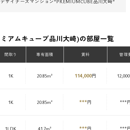
ザイナーズマンション”PREMIUMCUBE品川大崎”
(プレミアムキューブ品川大崎)の部屋一覧
間取り
専有面積
賃料
管理
114,000
1K
20.85m²
円
12,00
***
1K
20.85m²
円
***
***
1LDK
41.7m²
円
***