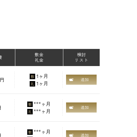
敷金
検討
費
礼金
リスト
1ヶ月
敷
0円
追加
1ヶ月
礼
***ヶ月
敷
円
追加
***ヶ月
礼
***ヶ月
敷
円
追加