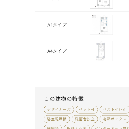
A1タイプ
A4タイプ
この建物の
特徴
デザイナーズ
ペット可
バストイレ別
浴室乾燥機
洗面台独立
宅配ボックス
駐輪場
保証人不要
インターネット無