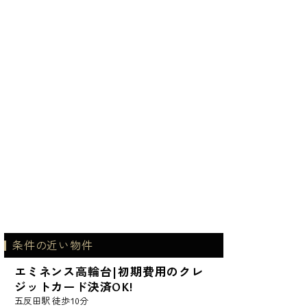
条件の近い物件
エミネンス高輪台|初期費用のクレ
ジットカード決済OK!
五反田駅 徒歩10分