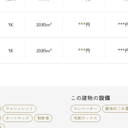
***
1K
20.85m²
円
***
***
1K
20.85m²
円
***
この建物の
設備
ウォシュレット
エレベーター
敷地内ごみ
オートロック
駐車場
宅配ボックス
料